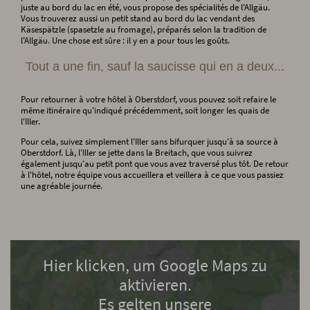
juste au bord du lac en été, vous propose des spécialités de l'Allgäu.
Vous trouverez aussi un petit stand au bord du lac vendant des
Käsespätzle (spasetzle au fromage), préparés selon la tradition de
l'Allgäu. Une chose est sûre : il y en a pour tous les goûts.
Tout a une fin, sauf la saucisse qui en a deux...
Pour retourner à votre hôtel à Oberstdorf, vous pouvez soit refaire le
même itinéraire qu'indiqué précédemment, soit longer les quais de
l'Iller.
Pour cela, suivez simplement l'Iller sans bifurquer jusqu'à sa source à
Oberstdorf. Là, l'Iller se jette dans la Breitach, que vous suivrez
également jusqu'au petit pont que vous avez traversé plus tôt. De retour
à l'hôtel, notre équipe vous accueillera et veillera à ce que vous passiez
une agréable journée.
Hier klicken, um Google Maps zu
aktivieren.
Es gelten unsere