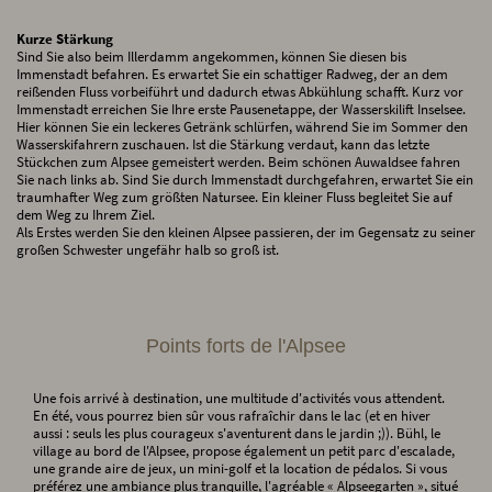
Kurze Stärkung
Sind Sie also beim Illerdamm angekommen, können Sie diesen bis
Immenstadt befahren. Es erwartet Sie ein schattiger Radweg, der an dem
reißenden Fluss vorbeiführt und dadurch etwas Abkühlung schafft. Kurz vor
Immenstadt erreichen Sie Ihre erste Pausenetappe, der Wasserskilift Inselsee.
Hier können Sie ein leckeres Getränk schlürfen, während Sie im Sommer den
Wasserskifahrern zuschauen. Ist die Stärkung verdaut, kann das letzte
Stückchen zum Alpsee gemeistert werden. Beim schönen Auwaldsee fahren
Sie nach links ab. Sind Sie durch Immenstadt durchgefahren, erwartet Sie ein
traumhafter Weg zum größten Natursee. Ein kleiner Fluss begleitet Sie auf
dem Weg zu Ihrem Ziel.
Als Erstes werden Sie den kleinen Alpsee passieren, der im Gegensatz zu seiner
großen Schwester ungefähr halb so groß ist.
Points forts de l'Alpsee
Une fois arrivé à destination, une multitude d'activités vous attendent.
En été, vous pourrez bien sûr vous rafraîchir dans le lac (et en hiver
aussi : seuls les plus courageux s'aventurent dans le jardin ;)). Bühl, le
village au bord de l'Alpsee, propose également un petit parc d'escalade,
une grande aire de jeux, un mini-golf et la location de pédalos. Si vous
préférez une ambiance plus tranquille, l'agréable « Alpseegarten », situé