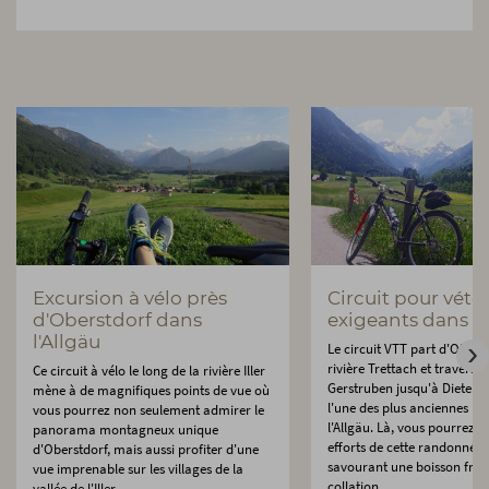
Excursion à vélo près
Circuit pour vétét
d'Oberstdorf dans
exigeants dans l'
l'Allgäu
Le circuit VTT part d'Oberst
rivière Trettach et traverse 
Ce circuit à vélo le long de la rivière Iller
Gerstruben jusqu'à Dieters
mène à de magnifiques points de vue où
l'une des plus anciennes lai
vous pourrez non seulement admirer le
l'Allgäu. Là, vous pourrez ou
panorama montagneux unique
efforts de cette randonnée 
d'Oberstdorf, mais aussi profiter d'une
savourant une boisson fraî
vue imprenable sur les villages de la
collation.
vallée de l'Iller.