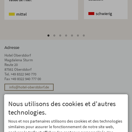
schwierig
mittel
Adresse
Hotel Oberstdorf
Magdalena Sturm
Reute 20
87561 Oberstdorf
Tel.
+49 8322 940 770
Fax +49 8322 940 777 00
info@hotel-oberstdorf.de
Stay up to date
Nous utilisons des cookies et d'autres
We will not forward your email address. And we don’t like spam, either. We
promise! You can unsubscribe at any time.
technologies.
Registre
Nous et nos partenaires utilisons des cookies et des technologies
similaires pour assurer le fonctionnement de notre site web,