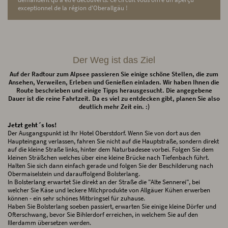
exceptionnel de la région d'Oberallgäu !
Der Weg ist das Ziel
Auf der Radtour zum Alpsee passieren Sie einige schöne Stellen, die zum
Ansehen, Verweilen, Erleben und Genießen einladen. Wir haben Ihnen die
Route beschrieben und einige Tipps herausgesucht. Die angegebene
Dauer ist die reine Fahrtzeit. Da es viel zu entdecken gibt, planen Sie also
deutlich mehr Zeit ein. :)
Jetzt geht´s los!
Der Ausgangspunkt ist Ihr Hotel Oberstdorf. Wenn Sie von dort aus den
Haupteingang verlassen, fahren Sie nicht auf die Hauptstraße, sondern direkt
auf die kleine Straße links, hinter dem Naturbadesee vorbei. Folgen Sie dem
kleinen Sträßchen welches über eine kleine Brücke nach Tiefenbach führt.
Halten Sie sich dann einfach gerade und folgen Sie der Beschilderung nach
Obermaiselstein und darauffolgend Bolsterlang.
In Bolsterlang erwartet Sie direkt an der Straße die "Alte Sennerei", bei
welcher Sie Käse und leckere Milchprodukte von Allgäuer Kühen erwerben
können - ein sehr schönes Mitbringsel für zuhause.
Haben Sie Bolsterlang soeben passiert, erwarten Sie einige kleine Dörfer und
Ofterschwang, bevor Sie Bihlerdorf erreichen, in welchem Sie auf den
Illerdamm übersetzen werden.