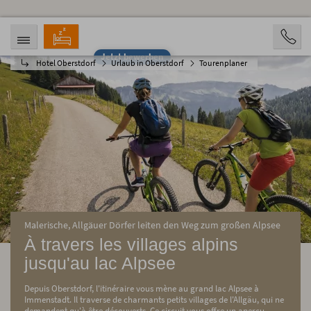
Jetzt bewerben
Hotel Oberstdorf
Urlaub in Oberstdorf
Tourenplaner
ANREISE
ABREISE
08.08.2026
13.08.2026
PERSONEN
2 Personen
BUCHEN
Malerische, Allgäuer Dörfer leiten den Weg zum großen Alpsee
À travers les villages alpins
jusqu'au lac Alpsee
Depuis Oberstdorf, l'itinéraire vous mène au grand lac Alpsee à
Immenstadt. Il traverse de charmants petits villages de l'Allgäu, qui ne
demandent qu'à être découverts. Ce circuit vous offre un aperçu