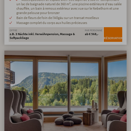
un lac de baignade naturel de 360 m², une piscine extérieure d'eau salée
chauffée, un bain à remous extérieur avec vue sur le Nebelhorn et une
grande pelouse pour bronzer
Bain de fleurs de foin de l'Allgäu sur un transat moelleux
Massage complet du corps aux huiles précieuses
OFFRE
PAR PERSONNE
z.B. 3 Nächte inkl. Verwöhnpension, Massage &
ab € 568,-
Softpackliege
RÉSERVATION