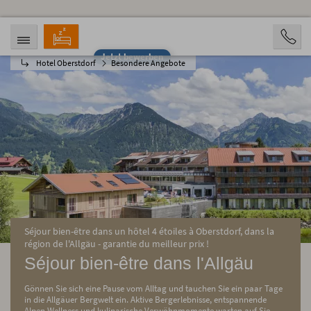
Jetzt bewerben
Hotel Oberstdorf
Besondere Angebote
ANREISE
ABREISE
08.08.2026
13.08.2026
PERSONEN
2 Personen
BUCHEN
Séjour bien-être dans un hôtel 4 étoiles à Oberstdorf, dans la
région de l'Allgäu - garantie du meilleur prix !
Séjour bien-être dans l'Allgäu
Gönnen Sie sich eine Pause vom Alltag und tauchen Sie ein paar Tage
in die Allgäuer Bergwelt ein. Aktive Bergerlebnisse, entspannende
Alpen Wellness und kulinarische Verwöhnmomente warten auf Sie.