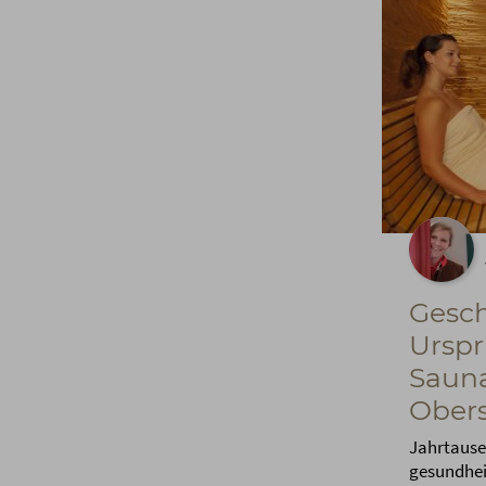
Gesch
Ursp
Sauna
Obers
Jahrtausen
gesundheit