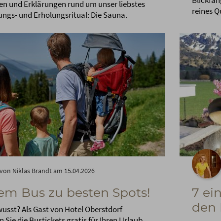
Blickfan
en und Erklärungen rund um unser liebstes
reines Q
ngs- und Erholungsritual: Die Sauna.
von Niklas Brandt am 15.04.2026
em Bus zu besten Spots!
7 ei
den 
usst? Als Gast von Hotel Oberstdorf
ie die Bustickets gratis für Ihren Urlaub.