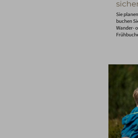
siche
Sie plane
buchen Sie
Wander- o
Frühbuche