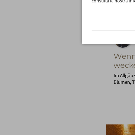
consulta la nostra inf
Wenn
weck
Im Allgäu
Blumen, T