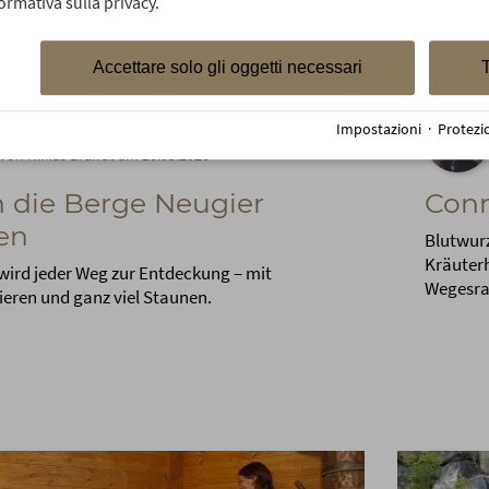
ormativa sulla privacy.
Accettare solo gli oggetti necessari
T
Impostazioni
·
Protezi
von Niklas Brandt am 20.05.2026
 die Berge Neugier
Conn
en
Blutwurz
Kräuterh
 wird jeder Weg zur Entdeckung – mit
Wegesra
ieren und ganz viel Staunen.