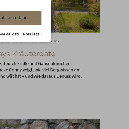
utti accettano
one dei dati
·
Note legali
von Niklas Brandt am 13.05.2026
ys Kräuterdate
, Teufelskralle und Gänseblümchen:
exe Conny zeigt, wie viel Bergwissen am
nd wächst – und wie daraus Genuss wird.