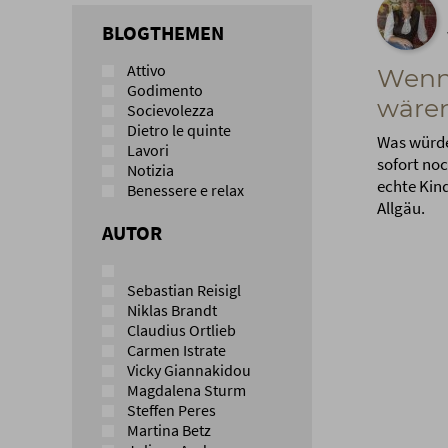
BLOGTHEMEN
Attivo
Wenn
Godimento
wäre
Socievolezza
Dietro le quinte
Was würde
Lavori
sofort noc
Notizia
echte Kin
Benessere e relax
Allgäu.
AUTOR
Sebastian Reisigl
Niklas Brandt
Claudius Ortlieb
Carmen Istrate
Vicky Giannakidou
Magdalena Sturm
Steffen Peres
Martina Betz