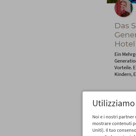
Das 
Gener
Hotel
Ein Mehrge
Generation
Vorteile. 
Kindern, 
Utilizziamo
Noi e i nostri partner 
mostrare contenuti per
Uniti). Il tuo consen