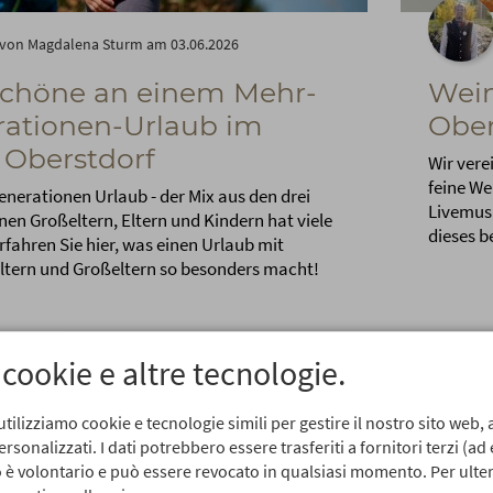
von Magdalena Sturm am 03.06.2026
Schöne an einem Mehr-
Wein
ationen-Urlaub im
Ober
 Oberstdorf
Wir vere
feine We
nerationen Urlaub - der Mix aus den drei
Livemusi
en Großeltern, Eltern und Kindern hat viele
dieses b
Erfahren Sie hier, was einen Urlaub mit
Eltern und Großeltern so besonders macht!
 cookie e altre tecnologie.
utilizziamo cookie e tecnologie simili per gestire il nostro sito web, a
sonalizzati. I dati potrebbero essere trasferiti a fornitori terzi (ad
so è volontario e può essere revocato in qualsiasi momento. Per ulter