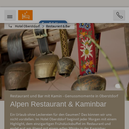
Candidati ora
Hotel Oberstdorf
Restaurant & Bar
ARRIVO
PARTENZA
09.08.2026
14.08.2026
PERSONE
2 Personen
PRENOTAZIONE
Restaurant und Bar mit Kamin - Genussmomente in Oberstdorf
Alpen Restaurant & Kaminbar
Ein Urlaub ohne Leckereien für den Gaumen? Das können wir uns
nicht vorstellen. Im Hotel Oberstdorf beginnt jeder Morgen mit einem
Highlight, dem einzigartigen Frühstücksbuffet im Restaurant und
endet erst am Abend mit einem edlen Whisky in der Kaminbar.