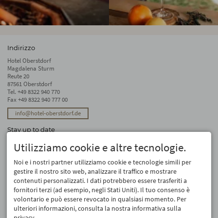
Indirizzo
Hotel Oberstdorf
Magdalena Sturm
Reute 20
87561 Oberstdorf
Tel.
+49 8322 940 770
Fax +49 8322 940 777 00
info@hotel-oberstdorf.de
Stay up to date
We will not forward your email address. And we don’t like spam, either. We
Utilizziamo cookie e altre tecnologie.
promise! You can unsubscribe at any time.
Noi e i nostri partner utilizziamo cookie e tecnologie simili per
Registro
gestire il nostro sito web, analizzare il traffico e mostrare
contenuti personalizzati. I dati potrebbero essere trasferiti a
fornitori terzi (ad esempio, negli Stati Uniti). Il tuo consenso è
volontario e può essere revocato in qualsiasi momento. Per
ulteriori informazioni, consulta la nostra informativa sulla
privacy.