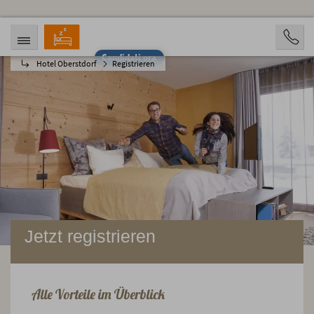
Candidati ora
Hotel Oberstdorf
Registrieren
ARRIVO
PARTENZA
06.08.2026
11.08.2026
PERSONE
2 Personen
PRENOTAZIONE
Jetzt registrieren
Alle Vorteile im Überblick