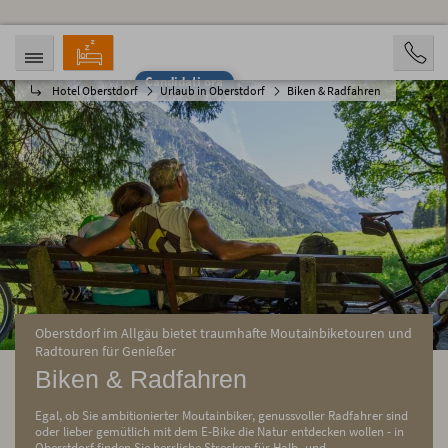
Candidati ora
Hotel Oberstdorf
Urlaub in Oberstdorf
Biken & Radfahren
ARRIVO
PARTENZA
07.08.2026
12.08.2026
PERSONE
2 Personen
PRENOTAZIONE
Oberstdorf im Allgäu bietet traumhafte Moutainbiketouren und
Radtouren für Genießer
Biken & Radfahren
Egal, ob Sie ambitionierter Moutainbiker, genussvoller Radfahrer sind
oder lieber gemütlich mit dem E-Bike die Natur entdecken wollen - in
Oberstdorf finden Sie herrliche Strecken für Halb- und