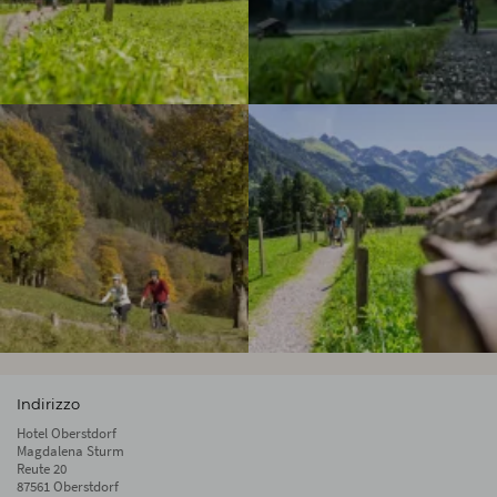
Indirizzo
Hotel Oberstdorf
Magdalena Sturm
Reute 20
87561 Oberstdorf