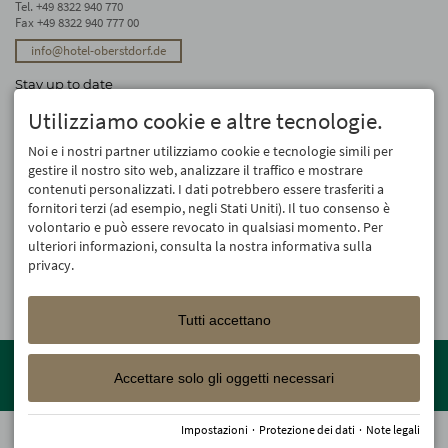
Tel.
+49 8322 940 770
Fax +49 8322 940 777 00
info@hotel-oberstdorf.de
Stay up to date
We will not forward your email address. And we don’t like spam, either. We
Utilizziamo cookie e altre tecnologie.
promise! You can unsubscribe at any time.
Noi e i nostri partner utilizziamo cookie e tecnologie simili per
Registro
gestire il nostro sito web, analizzare il traffico e mostrare
contenuti personalizzati. I dati potrebbero essere trasferiti a
fornitori terzi (ad esempio, negli Stati Uniti). Il tuo consenso è
volontario e può essere revocato in qualsiasi momento. Per
ulteriori informazioni, consulta la nostra informativa sulla
privacy.
Tutti accettano
Member of the
Oberstdorf Resort
family – the most beautiful
holiday accommodations in Oberstdorf with guaranteed skiing and
Accettare solo gli oggetti necessari
family holiday programme!
Impostazioni
·
Protezione dei dati
·
Note legali
© 2026 Hotel Oberstdorf