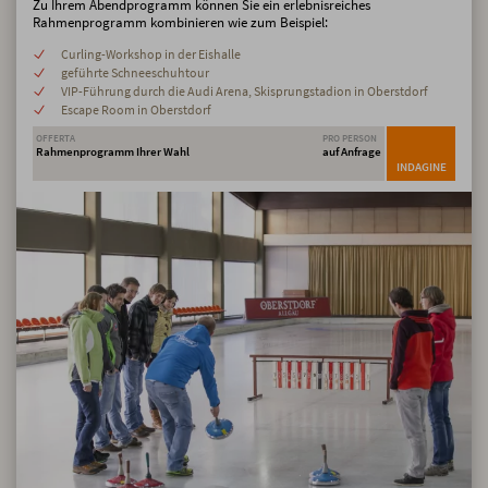
Zu Ihrem Abendprogramm können Sie ein erlebnisreiches
Rahmenprogramm kombinieren wie zum Beispiel:
Curling-Workshop in der Eishalle
geführte Schneeschuhtour
VIP-Führung durch die Audi Arena, Skisprungstadion in Oberstdorf
Escape Room in Oberstdorf
OFFERTA
PRO PERSON
Rahmenprogramm Ihrer Wahl
auf Anfrage
INDAGINE