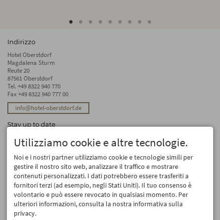
Indirizzo
Hotel Oberstdorf
Magdalena Sturm
Reute 20
87561 Oberstdorf
Tel.
+49 8322 940 770
Fax +49 8322 940 777 00
info@hotel-oberstdorf.de
Stay up to date
We will not forward your email address. And we don’t like spam, either. We
Utilizziamo cookie e altre tecnologie.
promise! You can unsubscribe at any time.
Noi e i nostri partner utilizziamo cookie e tecnologie simili per
Registro
gestire il nostro sito web, analizzare il traffico e mostrare
contenuti personalizzati. I dati potrebbero essere trasferiti a
fornitori terzi (ad esempio, negli Stati Uniti). Il tuo consenso è
volontario e può essere revocato in qualsiasi momento. Per
ulteriori informazioni, consulta la nostra informativa sulla
privacy.