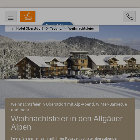
Candidati ora
Hotel Oberstdorf
Tagung
Weihnachtsfeier
ARRIVO
PARTENZA
06.08.2026
11.08.2026
PERSONE
2 Personen
PRENOTAZIONE
Weihnachtsfeier in Oberstdorf mit Alp-Abend, Winter-Barbecue
und mehr
Weihnachtsfeier in den Allgäuer
Alpen
Feiern Sie gemeinsam mit Ihren Kollegen vor atemberaubender