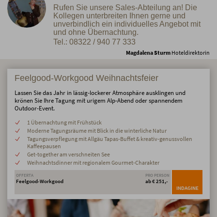
Rufen Sie unsere Sales-Abteilung an! Die
Kollegen unterbreiten Ihnen gerne und
unverbindlich ein individuelles Angebot mit
und ohne Übernachtung.
Tel.: 08322 / 940 77 333
Magdalena Sturm
Hoteldirektorin
Feelgood-Workgood Weihnachtsfeier
Lassen Sie das Jahr in lässig-lockerer Atmosphäre ausklingen und
krönen Sie Ihre Tagung mit urigem Alp-Abend oder spannendem
Outdoor-Event.
1 Übernachtung mit Frühstück
Moderne Tagungsräume mit Blick in die winterliche Natur
Tagungsverpflegung mit Allgäu Tapas-Buffet & kreativ-genussvollen
Kaffeepausen
Get-together am verschneiten See
Weihnachtsdinner mit regionalem Gourmet-Charakter
OFFERTA
PRO PERSON
Feelgood-Workgood
ab € 251,-
INDAGINE