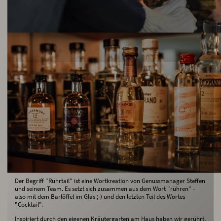
Die Kraft der Natur mitten im Glas
Der Begriff "Rührtail" ist eine Wortkreation von Genussmanager Steffen
und seinem Team. Es setzt sich zusammen aus dem Wort "rühren" -
also mit dem Barlöffel im Glas ;-) und den letzten Teil des Wortes
"Cocktail".
Inspiriert durch den eigenen Kräutergarten am Haus haben wir gerührt,