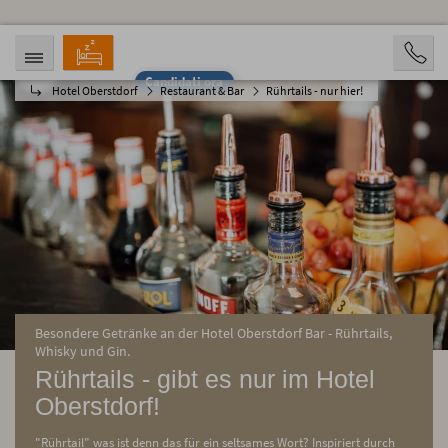
Candidati ora
Hotel Oberstdorf
Restaurant & Bar
Rührtails - nur hier!
ARRIVO
PARTENZA
09.08.2026
14.08.2026
PERSONE
2 Personen
PRENOTAZIONE
Besondere Getränke an der Hotel Oberstdorf Bar - Rührtails,
Whisky und Gin.
Rührtails - gibt es nur im Hotel
Oberstdorf!
"Rührtail" was ist denn das für ein seltsames Wort? Inspiriert durch