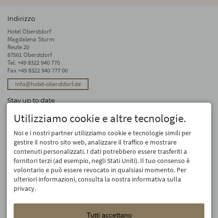
Indirizzo
Hotel Oberstdorf
Magdalena Sturm
Reute 20
87561 Oberstdorf
Tel.
+49 8322 940 770
Fax +49 8322 940 777 00
info@hotel-oberstdorf.de
Stay up to date
We will not forward your email address. And we don’t like spam, either. We
Utilizziamo cookie e altre tecnologie.
promise! You can unsubscribe at any time.
Noi e i nostri partner utilizziamo cookie e tecnologie simili per
Registro
gestire il nostro sito web, analizzare il traffico e mostrare
contenuti personalizzati. I dati potrebbero essere trasferiti a
fornitori terzi (ad esempio, negli Stati Uniti). Il tuo consenso è
volontario e può essere revocato in qualsiasi momento. Per
ulteriori informazioni, consulta la nostra informativa sulla
privacy.
Tutti accettano