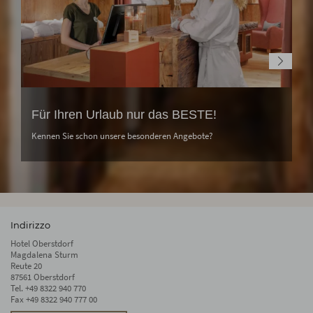
Für Ihren Urlaub nur das BESTE!
Kennen Sie schon unsere besonderen Angebote?
Indirizzo
Hotel Oberstdorf
Magdalena Sturm
Reute 20
87561 Oberstdorf
Tel.
+49 8322 940 770
Fax +49 8322 940 777 00