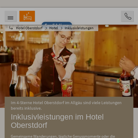
Candidati ora
Hotel Oberstdorf
Hotel
Inklusivleistungen
ARRIVO
PARTENZA
07.08.2026
12.08.2026
PERSONE
2 Personen
PRENOTAZIONE
Im 4-Sterne Hotel Oberstdorf im Allgäu sind viele Leistungen
bereits inklusive.
Inklusivleistungen im Hotel
Oberstdorf
Gemeinsame Wanderungen, tägliche Genussmomente oder die