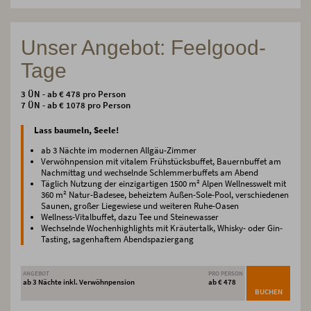
Unser Angebot: Feelgood-
Tage
3 ÜN - ab € 478 pro Person
7 ÜN - ab € 1078 pro Person
Lass baumeln, Seele!
ab 3 Nächte im modernen Allgäu-Zimmer
Verwöhnpension mit vitalem Frühstücksbuffet, Bauernbuffet am
Nachmittag und wechselnde Schlemmerbuffets am Abend
Täglich Nutzung der einzigartigen 1500 m² Alpen Wellnesswelt mit
360 m² Natur-Badesee, beheiztem Außen-Sole-Pool, verschiedenen
Saunen, großer Liegewiese und weiteren Ruhe-Oasen
Wellness-Vitalbuffet, dazu Tee und Steinewasser
Wechselnde Wochenhighlights mit Kräutertalk, Whisky- oder Gin-
Tasting, sagenhaftem Abendspaziergang
ANGEBOT
PRO PERSON
ab 3 Nächte inkl. Verwöhnpension
ab € 478
BUCHEN