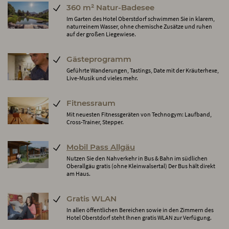
360 m² Natur-Badesee
Im Garten des Hotel Oberstdorf schwimmen Sie in klarem,
naturreinem Wasser, ohne chemische Zusätze und ruhen
auf der großen Liegewiese.
Gästeprogramm
Geführte Wanderungen, Tastings, Date mit der Kräuterhexe,
Live-Musik und vieles mehr.
Fitnessraum
Mit neuesten Fitnessgeräten von Technogym: Laufband,
Cross-Trainer, Stepper.
Mobil Pass Allgäu
Nutzen Sie den Nahverkehr in Bus & Bahn im südlichen
Oberallgäu gratis (ohne Kleinwalsertal) Der Bus hält direkt
am Haus.
Gratis WLAN
In allen öffentlichen Bereichen sowie in den Zimmern des
Hotel Oberstdorf steht Ihnen gratis WLAN zur Verfügung.