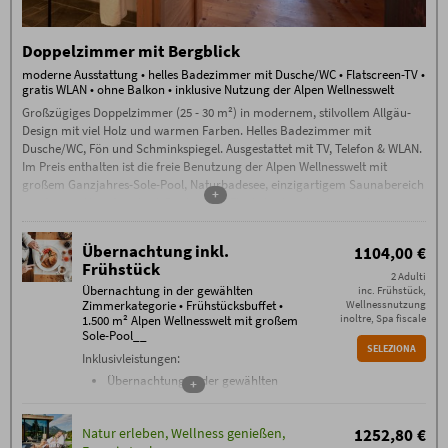
Doppelzimmer mit Bergblick
moderne Ausstattung • helles Badezimmer mit Dusche/WC • Flatscreen-TV •
gratis WLAN • ohne Balkon • inklusive Nutzung der Alpen Wellnesswelt
Großzügiges Doppelzimmer (25 - 30 m²) in modernem, stilvollem Allgäu-
Design mit viel Holz und warmen Farben. Helles Badezimmer mit
Dusche/WC, Fön und Schminkspiegel. Ausgestattet mit TV, Telefon & WLAN.
Im Preis enthalten ist die freie Benutzung der Alpen Wellnesswelt mit
großem Ganzjahres-Sole-Pool, Naturbadesee, einzigartigem Saunabereich
+
mit Sauna-Alpe, Steinbad, Backstüble, Flachsbad und vielem mehr.
Übernachtung inkl.
1104,00 €
Frühstück
2 Adulti
Übernachtung in der gewählten
inc. Frühstück,
Zimmerkategorie • Frühstücksbuffet •
Wellnessnutzung
inoltre, Spa fiscale
1.500 m² Alpen Wellnesswelt mit großem
Sole-Pool__
SELEZIONA
Inklusivleistungen:
Übernachtung in der gewählten
+
Zimmerkategorie
Frühstücksbuffet mit über 100
Natur erleben, Wellness genießen,
1252,80 €
verschiedenen