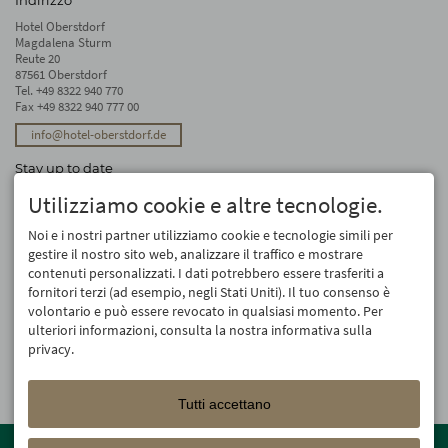
Hotel Oberstdorf
Magdalena Sturm
Reute 20
87561 Oberstdorf
Tel.
+49 8322 940 770
Fax +49 8322 940 777 00
info@hotel-oberstdorf.de
Stay up to date
We will not forward your email address. And we don’t like spam, either. We
Utilizziamo cookie e altre tecnologie.
promise! You can unsubscribe at any time.
Noi e i nostri partner utilizziamo cookie e tecnologie simili per
Registro
gestire il nostro sito web, analizzare il traffico e mostrare
contenuti personalizzati. I dati potrebbero essere trasferiti a
fornitori terzi (ad esempio, negli Stati Uniti). Il tuo consenso è
volontario e può essere revocato in qualsiasi momento. Per
ulteriori informazioni, consulta la nostra informativa sulla
privacy.
Tutti accettano
Member of the
Oberstdorf Resort
family – the most beautiful