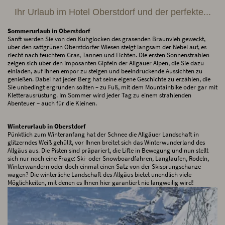
Ihr Urlaub im Hotel Oberstdorf und der perfekte...
Sommerurlaub in Oberstdorf
Sanft werden Sie von den Kuhglocken des grasenden Braunvieh geweckt,
über den sattgrünen Oberstdorfer Wiesen steigt langsam der Nebel auf, es
riecht nach feuchtem Gras, Tannen und Fichten. Die ersten Sonnenstrahlen
zeigen sich über den imposanten Gipfeln der Allgäuer Alpen, die Sie dazu
einladen, auf Ihnen empor zu steigen und beeindruckende Aussichten zu
genießen. Dabei hat jeder Berg hat seine eigene Geschichte zu erzählen, die
Sie unbedingt ergründen sollten – zu Fuß, mit dem Mountainbike oder gar mit
Kletterausrüstung. Im Sommer wird jeder Tag zu einem strahlenden
Abenteuer – auch für die Kleinen.
Winterurlaub in Oberstdorf
Pünktlich zum Winteranfang hat der Schnee die Allgäuer Landschaft in
glitzerndes Weiß gehüllt, vor Ihnen breitet sich das Winterwunderland des
Allgäus aus. Die Pisten sind präpariert, die Lifte in Bewegung und nun stellt
sich nur noch eine Frage: Ski- oder Snowboardfahren, Langlaufen, Rodeln,
Winterwandern oder doch einmal einen Satz von der Skisprungschanze
wagen? Die winterliche Landschaft des Allgäus bietet unendlich viele
Möglichkeiten, mit denen es Ihnen hier garantiert nie langweilig wird!