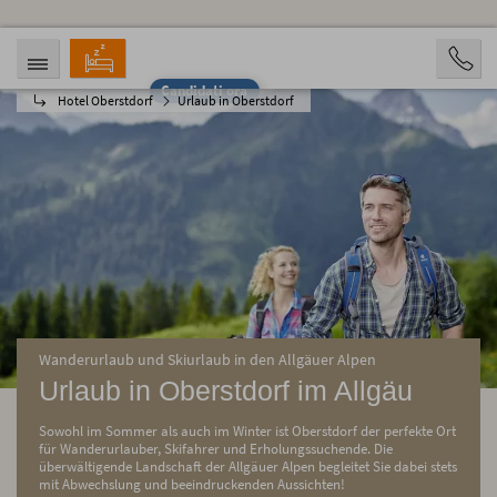
Candidati ora
Hotel Oberstdorf
Urlaub in Oberstdorf
ARRIVO
PARTENZA
09.08.2026
14.08.2026
PERSONE
2 Personen
PRENOTAZIONE
Wanderurlaub und Skiurlaub in den Allgäuer Alpen
Urlaub in Oberstdorf im Allgäu
Sowohl im Sommer als auch im Winter ist Oberstdorf der perfekte Ort
für Wanderurlauber, Skifahrer und Erholungssuchende. Die
überwältigende Landschaft der Allgäuer Alpen begleitet Sie dabei stets
mit Abwechslung und beeindruckenden Aussichten!