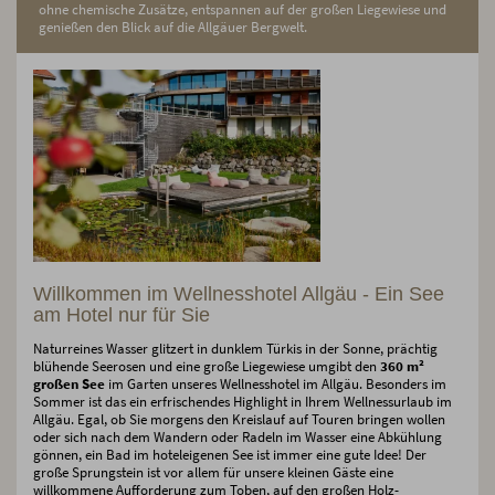
ohne chemische Zusätze, entspannen auf der großen Liegewiese und
genießen den Blick auf die Allgäuer Bergwelt.
Willkommen im Wellnesshotel Allgäu - Ein See
am Hotel nur für Sie
Naturreines Wasser glitzert in dunklem Türkis in der Sonne, prächtig
blühende Seerosen und eine große Liegewiese umgibt den
360 m²
großen See
im Garten unseres Wellnesshotel im Allgäu. Besonders im
Sommer ist das ein erfrischendes Highlight in Ihrem Wellnessurlaub im
Allgäu. Egal, ob Sie morgens den Kreislauf auf Touren bringen wollen
oder sich nach dem Wandern oder Radeln im Wasser eine Abkühlung
gönnen, ein Bad im hoteleigenen See ist immer eine gute Idee! Der
große Sprungstein ist vor allem für unsere kleinen Gäste eine
willkommene Aufforderung zum Toben, auf den großen Holz-