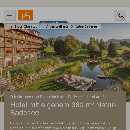
Candidati ora
Hotel Oberstdorf
Alpen Wellness
Natur-Badesee
ARRIVO
PARTENZA
09.08.2026
14.08.2026
PERSONE
2 Personen
PRENOTAZIONE
Schwimmen und Baden im Natur-Badesee - Hotel am See
Hotel mit eigenem 360 m² Natur-
Badesee
Baden mitten im Garten des Hotel Oberstdorf im eigenen Natur-
Badesee! Auf 360 m² schwimmen Sie in türkis-grünem Wasser, völlig