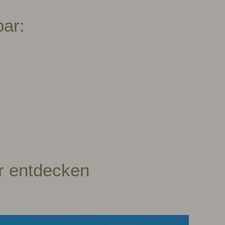
bar:
er entdecken