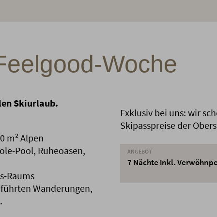
 Feelgood-Woche
llen Skiurlaub.
Exklusiv bei uns: wir s
Skipasspreise der Ober
00 m² Alpen
ole-Pool, Ruheoasen,
ANGEBOT
7 Nächte inkl. Verwöhnp
ss-Raums
eführten Wanderungen,
.