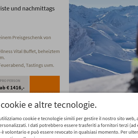
 Piste und nachmittags
 einem Preisgeschenk von
lness Vital Buffet, beheiztem
vm.
Feuerabend, Tastings uvm.
PRO PERSON
ab € 1416,-
PRENOTAZIONE
 cookie e altre tecnologie.
utilizziamo cookie e tecnologie simili per gestire il nostro sito web, a
sonalizzati. I dati potrebbero essere trasferiti a fornitori terzi (ad
so è volontario e può essere revocato in qualsiasi momento. Per ulter