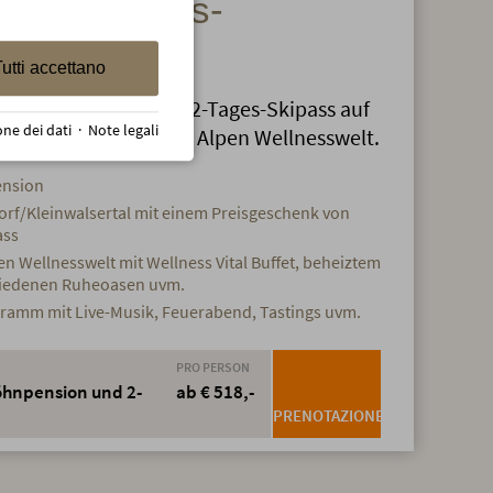
 20% Skipass-
utti accettano
geht 3 Tage inklusive 2-Tages-Skipass auf
one dei dati
·
Note legali
ags aufwärmen in der Alpen Wellnesswelt.
ension
orf/Kleinwalsertal mit einem Preisgeschenk von
ass
n Wellnesswelt mit Wellness Vital Buffet, beheiztem
hiedenen Ruheoasen uvm.
ramm mit Live-Musik, Feuerabend, Tastings uvm.
PRO PERSON
öhnpension und 2-
ab € 518,-
PRENOTAZIONE