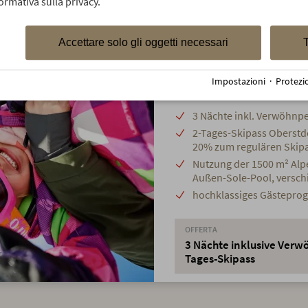
Skitage mit
ormativa sulla privacy.
Geschenk
Accettare solo gli oggetti necessari
T
Skifans aufgepasst! Es 
Impostazioni
·
Protezi
die Piste und nachmitt
3 Nächte inkl. Verwöhnp
2-Tages-Skipass Oberstd
20% zum regulären Skip
Nutzung der 1500 m² Alpe
Außen-Sole-Pool, versc
hochklassiges Gästeprog
OFFERTA
3 Nächte inklusive Verw
Tages-Skipass