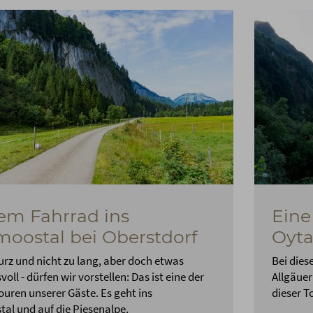
em Fahrrad ins
Eine
oostal bei Oberstdorf
Oyta
urz und nicht zu lang, aber doch etwas
Bei dies
oll - dürfen wir vorstellen: Das ist eine der
Allgäuer
ouren unserer Gäste. Es geht ins
dieser T
al und auf die Piesenalpe.