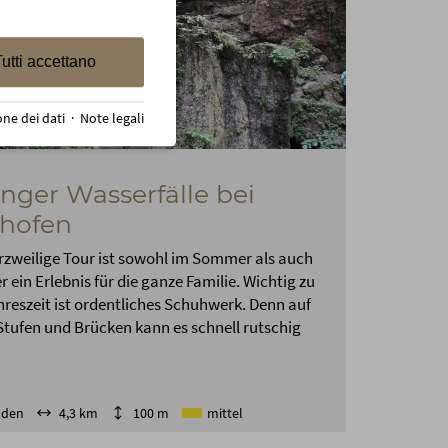
utti accettano
one dei dati
·
Note legali
nger Wasserfälle bei
hofen
rzweilige Tour ist sowohl im Sommer als auch
r ein Erlebnis für die ganze Familie. Wichtig zu
hreszeit ist ordentliches Schuhwerk. Denn auf
Stufen und Brücken kann es schnell rutschig
nden
4,3 km
100 m
mittel