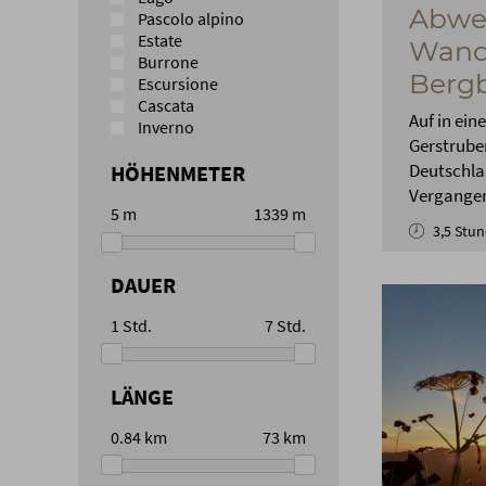
Abwe
Pascolo alpino
Estate
Wand
Burrone
Bergb
Escursione
Cascata
Auf in ein
Inverno
Gerstruben
Deutschlan
HÖHENMETER
Vergangen
5
m
1339
m
3,5 Stu
DAUER
1
Std.
7
Std.
LÄNGE
0.84
km
73
km