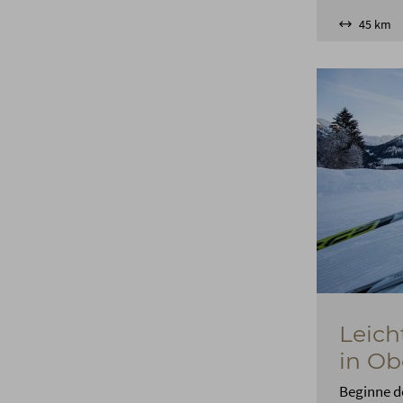
45 km
Leich
in Ob
Beginne d