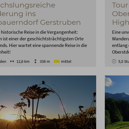
chslungsreiche
Tour
erung ins
Ober
auerndorf Gerstruben
High
e historische Reise in die Vergangenheit:
Eine unv
 ist einer der geschichtsträchtigsten Orte
Wanderun
ds. Hier wartet eine spannende Reise in die
entlang 
heit!
Oberstdo
nden
12,6 km
336 m
mittel
5,5 S