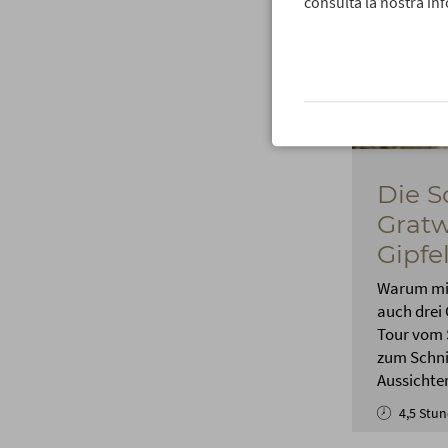
consulta la nostra inf
Die S
Gratw
Gipfe
Warum mit
auch drei
Tour vom 
zum Schn
Aussichten
4,5 Stu