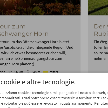
tour zum
Der 
rschwanger Horn
Rub
dtour um das Ofterschwanger Horn bietet
Ein Weg
ge Ausblicke auf die umliegende Region. Und
tollen E
wirklich etwas besonderes erleben will,
sollte m
te man eine Sonnenaufgangstour zum
nehmen
anger Horn planen ;)
nden
8,6 km
548 m
mittel
 cookie e altre tecnologie.
utilizziamo cookie e tecnologie simili per gestire il nostro sito web, a
sonalizzati. I dati potrebbero essere trasferiti a fornitori terzi (ad
so è volontario e può essere revocato in qualsiasi momento. Per ulter