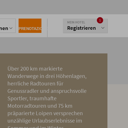
1
MEIN HOTEL
Registrieren
onen
PRENOTAZIONE
Über 200 km markierte
Wanderwege in drei Höhenlagen,
herrliche Radtouren für
Genussradler und anspruchsvolle
Sportler, traumhafte
Motorradtouren und 75 km
präparierte Loipen versprechen
unzählige Urlaubserlebnisse im
Sommer und im Winter.