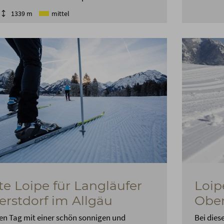
1339 m
mittel
te Loipe für Langläufer
Loip
erstdorf im Allgäu
Ober
en Tag mit einer schön sonnigen und
Bei dies