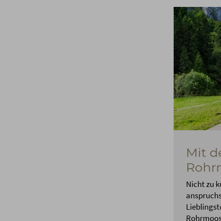
Mit d
Rohrm
Nicht zu k
anspruchsv
Lieblingst
Rohrmoost