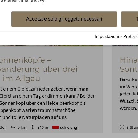
ormativa sulla privacy.
Accettare solo gli oggetti necessari
T
Impostazioni
·
Protezi
onnenköpfe –
Hina
anderung über drei
Sont
l im Allgäu
Diese ku
im Winte
 einem Gipfel zufriedengeben, wenn man
jeder Ja
 Gipfel an einem Tag erklimmen kann? Bei der
Wurzel, 
Sonnenkopf über den Heidelbeerkopf bis
werden.
ippenkopf warten traumhaftschöne
 und tolle Naturpfaden auf uns.
nden
9 km
840 m
schwierig
3 Stu