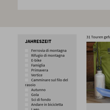
31
Touren gef
JAHRESZEIT
Ferrovia di montagna
Rifugio di montagna
E-bike
Famiglia
Primavera
Vertice
Camminare sul filo del
rasoio
Autunno
Gola
Sci di fondo
Andare in bicicletta
Lago