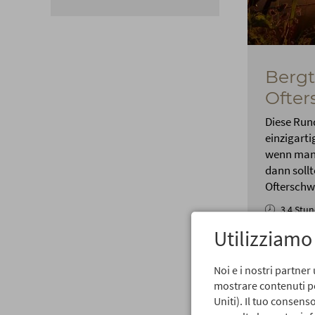
Berg
Ofte
Diese Run
einzigarti
wenn man 
dann soll
Ofterschw
3,4 Stu
Utilizziamo
Noi e i nostri partner 
mostrare contenuti per
Uniti). Il tuo consen