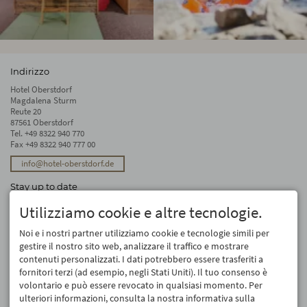
Indirizzo
Hotel Oberstdorf
Magdalena Sturm
Reute 20
87561 Oberstdorf
Tel.
+49 8322 940 770
Fax +49 8322 940 777 00
info@hotel-oberstdorf.de
Stay up to date
We will not forward your email address. And we don’t like spam, either. We
Utilizziamo cookie e altre tecnologie.
promise! You can unsubscribe at any time.
Noi e i nostri partner utilizziamo cookie e tecnologie simili per
Registro
gestire il nostro sito web, analizzare il traffico e mostrare
contenuti personalizzati. I dati potrebbero essere trasferiti a
fornitori terzi (ad esempio, negli Stati Uniti). Il tuo consenso è
volontario e può essere revocato in qualsiasi momento. Per
ulteriori informazioni, consulta la nostra informativa sulla