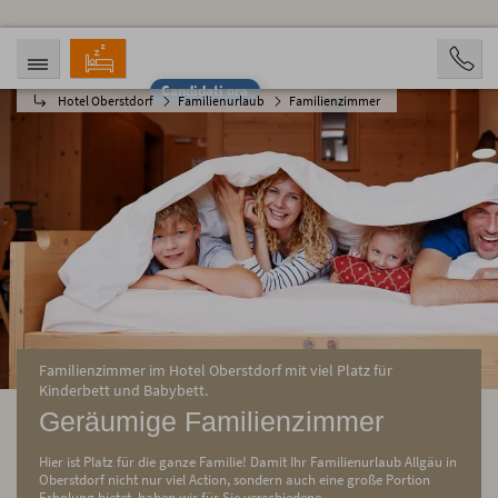
Candidati ora
Hotel Oberstdorf
Familienurlaub
Familienzimmer
ARRIVO
PARTENZA
06.08.2026
11.08.2026
PERSONE
2 Personen
PRENOTAZIONE
Familienzimmer im Hotel Oberstdorf mit viel Platz für
Kinderbett und Babybett.
Geräumige Familienzimmer
Hier ist Platz für die ganze Familie! Damit Ihr Familienurlaub Allgäu in
Oberstdorf nicht nur viel Action, sondern auch eine große Portion
Erholung bietet, haben wir für Sie verschiedene