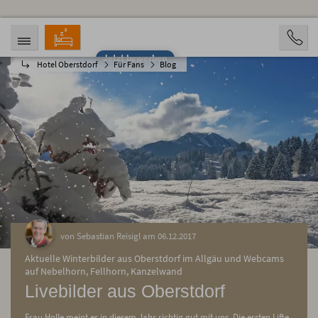
Jetzt bewerben
Hotel Oberstdorf
Für Fans
Blog
ANREISE
ABREISE
09.08.2026
14.08.2026
PERSONEN
2 Personen
BUCHEN
von Sebastian Reisigl am 06.12.2017
Aktuelle Winterbilder aus Oberstdorf im Allgäu und Webcams
auf Nebelhorn, Fellhorn, Kanzelwand
Livebilder aus Oberstdorf
Frau Holle meint es in diesem Jahr richtig gut mit uns. Die ersten Lifte