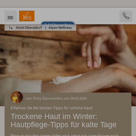
Jetzt bewerben
Hotel Oberstdorf
Alpen Wellness
ANREISE
ABREISE
08.08.2026
13.08.2026
PERSONEN
2 Personen
BUCHEN
von Vicky Giannakidou am 09.02.2026
Erfahren Sie die besten Tipps für schöne Haut
Trockene Haut im Winter:
Hautpflege-Tipps für kalte Tage
Wenn es draußen wieder kälter wird, sehnt sich unser Körper nach