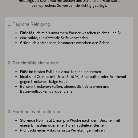
Heizungsluft sowie warme Socken und Schuhe die Haut stark
beanspruchen. So werden sie richtig gepflegt:
1. Tägliche Reinigung
Füße täglich mit lauwarmem Wasser waschen (nicht zu heiß)
eine milde, rückfettende Seife verwenden
Gründlich abtrocknen, besonders zwischen den Zehen.
2. Regelmäßig eincremen
Füße im besten Fall 1 bis 2 mal täglich eincremen
Ideal sind Cremes mit Urea (5–10 %), Sheabutter oder Panthenol
gegen trockene, rissige Haut
Bei sehr trockenen Füßen: abends dick eincremen und
Baumwollsocken darüber ziehen
3. Hornhaut sanft entfernen
Störende Hornhaut 1 mal pro Woche nach dem Duschen mit
einem Bimsstein oder einer Hornhautfeile entfernen
Nicht schneiden – das kann zu Verletzungen führen