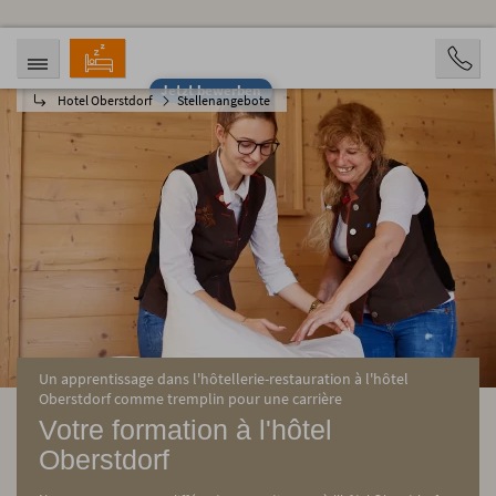
Jetzt bewerben
Hotel Oberstdorf
Stellenangebote
ANREISE
ABREISE
10.08.2026
15.08.2026
PERSONEN
2 Personen
BUCHEN
Un apprentissage dans l'hôtellerie-restauration à l'hôtel
Oberstdorf comme tremplin pour une carrière
Votre formation à l'hôtel
Oberstdorf