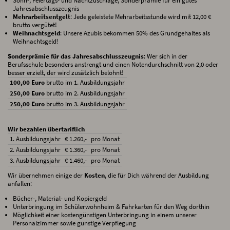
Sonn-, Feiertags- und Nachtzuschläge, Sonderprämie für ein gutes
Jahresabschlusszeugnis
Mehrarbeitsentgelt
: Jede geleistete Mehrarbeitsstunde wird mit 12,00 €
brutto vergütet!
Weihnachtsgeld
: Unsere Azubis bekommen 50% des Grundgehaltes als
Weihnachtsgeld!
Sonderprämie für das Jahresabschlusszeugnis
: Wer sich in der
Berufsschule besonders anstrengt und einen Notendurchschnitt von 2,0 oder
besser erzielt, der wird zusätzlich belohnt!
100,00 Euro
brutto im 1. Ausbildungsjahr
250,00 Euro
brutto im 2. Ausbildungsjahr
250,00 Euro
brutto im 3. Ausbildungsjahr
Wir bezahlen übertariflich
1. Ausbildungsjahr
€ 1.260,-
pro Monat
2. Ausbildungsjahr
€ 1.360,-
pro Monat
3. Ausbildungsjahr
€ 1.460,-
pro Monat
Wir übernehmen einige der
Kosten
, die für Dich während der Ausbildung
anfallen:
Bücher-, Material- und Kopiergeld
Unterbringung im Schülerwohnheim & Fahrkarten für den Weg dorthin
Möglichkeit einer kostengünstigen Unterbringung in einem unserer
Personalzimmer sowie günstige Verpflegung