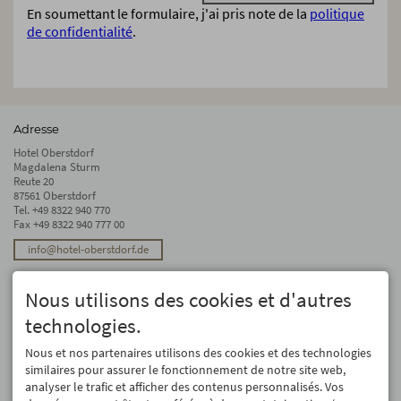
En soumettant le formulaire, j'ai pris note de la
politique
de confidentialité
.
Adresse
Hotel Oberstdorf
Magdalena Sturm
Reute 20
87561 Oberstdorf
Tel.
+49 8322 940 770
Fax +49 8322 940 777 00
info@hotel-oberstdorf.de
Stay up to date
Nous utilisons des cookies et d'autres
We will not forward your email address. And we don’t like spam, either. We
promise! You can unsubscribe at any time.
technologies.
Registre
Nous et nos partenaires utilisons des cookies et des technologies
similaires pour assurer le fonctionnement de notre site web,
analyser le trafic et afficher des contenus personnalisés. Vos