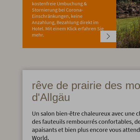
kostenfreie Umbuchung &
Stornierung bei Corona-
Einschränkungen, keine
Anzahlung, Bezahlung direkt im
Hotel. Mit einem Klick erfahren Sie
mehr.
rêve de prairie des m
d'Allgäu
Un salon bien-être chaleureux avec une 
des fauteuils rembourrés confortables, de
apaisants et bien plus encore vous attend
World.