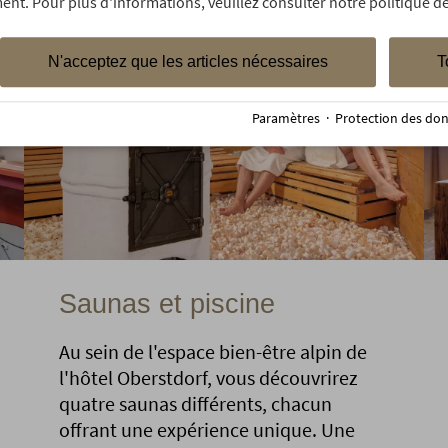
ent. Pour plus d'informations, veuillez consulter notre politique de
N'acceptez que les articles nécessaires
T
Paramètres
·
Protection des do
Saunas et piscine
Au sein de l'espace bien-être alpin de
l'hôtel Oberstdorf, vous découvrirez
quatre saunas différents, chacun
offrant une expérience unique. Une