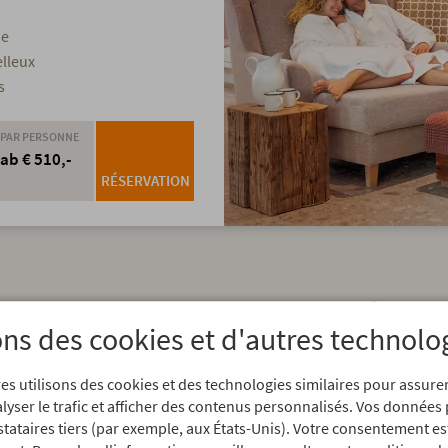
ue
elleux
s
PAR PERSONNE
ab € 510,-
RÉSERVATION
vous attend dans votre hôtel b
ons des cookies et d'autres technolo
région d'Allgäu.
es utilisons des cookies et des technologies similaires pour assur
alyser le trafic et afficher des contenus personnalisés. Vos données
stataires tiers (par exemple, aux États-Unis). Votre consentement es