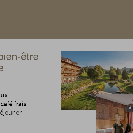
bien-être
e
aux
café frais
déjeuner