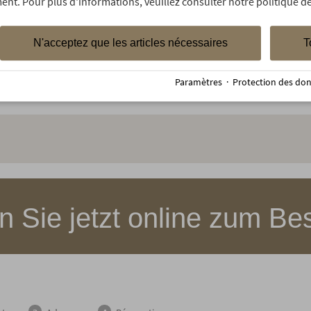
ent. Pour plus d'informations, veuillez consulter notre politique de
00 m² Alpen
N'acceptez que les articles nécessaires
T
 Highlights
Paramètres
·
Protection des do
 Sie jetzt online zum Bes