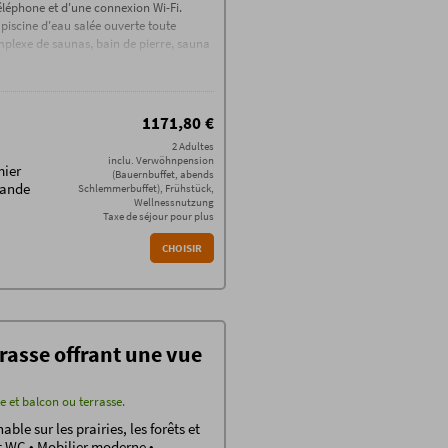
téléphone et d'une connexion Wi-Fi.
e piscine d'eau salée ouverte toute
mplexe de saunas, bain de pierre, sauna
1171,80 €
2 Adultes
inclu. Verwöhnpension
mier
(Bauernbuffet, abends
rande
Schlemmerbuffet), Frühstück,
Wellnessnutzung
Taxe de séjour pour plus
CHOISIR
rasse offrant une vue
 lac de
 jet d'eau,
its d'eau et
 et balcon ou terrasse.
e sur les prairies, les forêts et
t WC • Mobilier moderne •