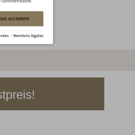
 confidentialité.
ous acceptent
nnées
·
Mentions légales
tpreis!