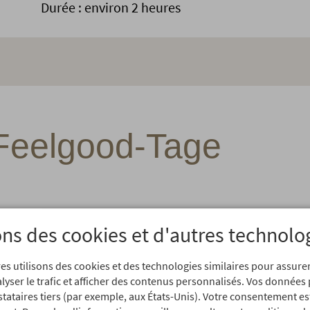
Durée : environ 2 heures
Feelgood-Tage
ons des cookies et d'autres technolo
r
e Conny
ANGEBOT
es utilisons des cookies et des technologies similaires pour assur
ksbuffet, Bauernbuffet
3 Nächte inkl. Verwöhnp
alyser le trafic et afficher des contenus personnalisés. Vos données
Kräutertage
lemmerbuffets am
stataires tiers (par exemple, aux États-Unis). Votre consentement es