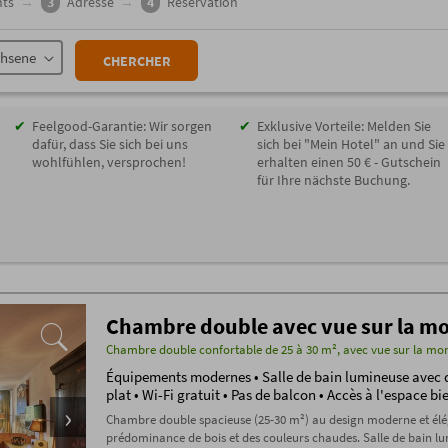
ts
→
3
Adresse
→
4
Réservation
chsene
CHERCHER
Feelgood-Garantie: Wir sorgen
Exklusive Vorteile: Melden Sie
dafür, dass Sie sich bei uns
sich bei "Mein Hotel" an und Sie
wohlfühlen, versprochen!
erhalten einen 50 € - Gutschein
für Ihre nächste Buchung.
Chambre double avec vue sur la m
Chambre double confortable de 25 à 30 m², avec vue sur la mo
Équipements modernes • Salle de bain lumineuse avec d
plat • Wi-Fi gratuit • Pas de balcon • Accès à l'espace bi
Chambre double spacieuse (25-30 m²) au design moderne et élég
prédominance de bois et des couleurs chaudes. Salle de bain 