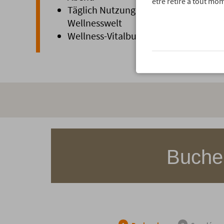
être retiré à tout mom
Täglich Nutzung der einzigartigen 15
Wellnesswelt
Wellness-Vitalbuffet mit wechselnden
Buchen