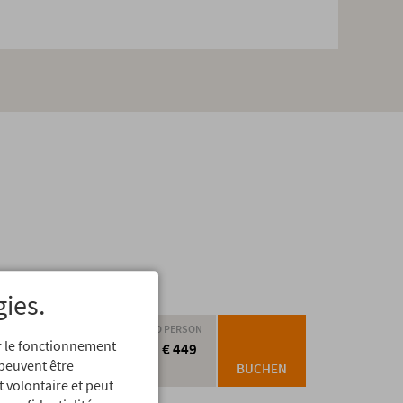
gies.
PRO PERSON
er le fonctionnement
ension &
ab € 449
 peuvent être
BUCHEN
t volontaire et peut