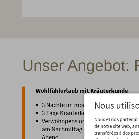
Unser Angebot: 
Wohlfühlurlaub mit Kräuterkunde
Nous utilis
3 Nächte im modernen Allgäu-Zimme
3 Tage Kräuterkunde mit Kräuterhex
Nous et nos partenair
Verwöhnpension mit vitalem Frühstüc
de notre site web, an
am Nachmittag und wechselnde Sch
transférées à des pre
Abend