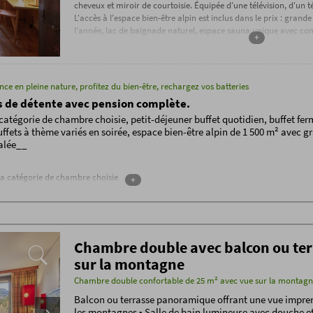
cheveux et miroir de courtoisie. Équipée d'une télévision, d'un 
L'accès à l'espace bien-être alpin est inclus dans le prix : grand
l'année, lac de baignade naturel, espace sauna unique avec co
+
traditionnel, bain de lin et bien plus encore.
nce en pleine nature, profitez du bien-être, rechargez vos batteries
s de détente avec pension complète.
catégorie de chambre choisie, petit-déjeuner buffet quotidien, buffet fer
uffets à thème variés en soirée, espace bien-être alpin de 1 500 m² avec g
salée__
la catégorie de chambre choisie
+
r buffet
r l'après-midi
me en soirée (choix variés)
 dans tout l'hôtel
Chambre double avec balcon ou ter
ace bien-être alpin de 1 500 m²* avec piscine extérieure d'eau salée chauffée, grand
sur la montagne
rel, sauna de l'Allgäu, bain de pierre, bain de lin de l'Allgäu, boulangerie, douche à
re, salle de méditation, salle de relaxation panoramique, grange de relaxation avec l
Chambre double confortable de 25 m² avec vue sur la montagne
dure
Balcon ou terrasse panoramique offrant une vue imprenabl
ness équipée d'appareils Technogym de dernière génération*
les montagnes • Salle de bain lumineuse avec douche e