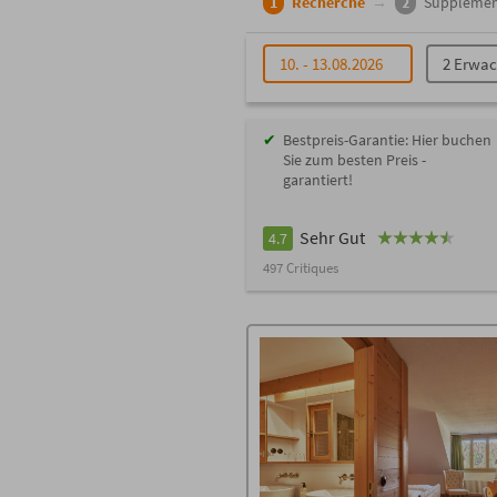
1
Recherche
→
2
Supplémen
10. - 13.08.2026
2 Erwa
Bestpreis-Garantie: Hier buchen
Sie zum besten Preis -
garantiert!
Sehr Gut
4.7
497 Critiques