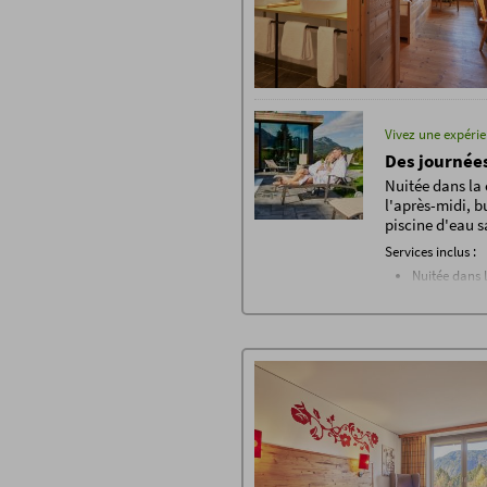
Vivez une expérie
Des journée
Nuitée dans la 
l'après-midi, b
piscine d'eau 
Services inclus :
Nuitée dans 
Petit-déjeune
Buffet fermie
Buffets à thè
Wi-Fi gratuit
Accès à l'esp
baignade natu
salon bien-êt
oasis de ver
Salle de fit