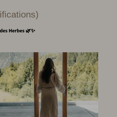
fications)
s des Herbes 🌿✨