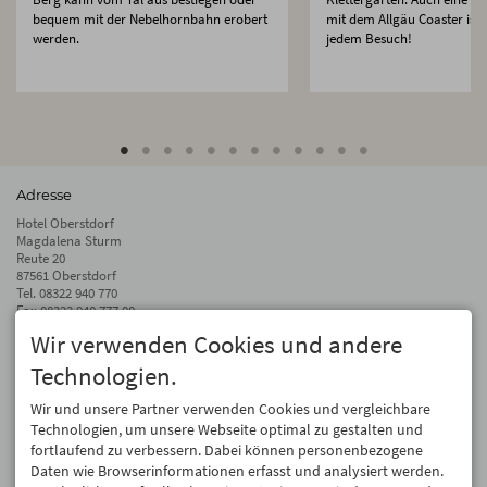
bequem mit der Nebelhornbahn erobert
mit dem Allgäu Coaster ist 
werden.
jedem Besuch!
Adresse
Hotel Oberstdorf
Magdalena Sturm
Reute 20
87561 Oberstdorf
Tel.
08322 940 770
Fax 08322 940 777 00
Wir verwenden Cookies und andere
info@hotel-oberstdorf.de
Technologien.
Auf dem Laufenden bleiben
Wir geben Ihre E-Mail-Adresse nicht weiter. Wir mögen auch keinen Spam.
Wir und unsere Partner verwenden Cookies und vergleichbare
Versprochen! Eine Abmeldung ist jederzeit möglich.
Technologien, um unsere Webseite optimal zu gestalten und
fortlaufend zu verbessern. Dabei können personenbezogene
Anmelden
Daten wie Browserinformationen erfasst und analysiert werden.