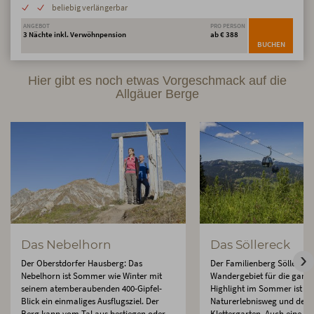
beliebig verlängerbar
ANGEBOT
PRO PERSON
3 Nächte inkl. Verwöhnpension
ab € 388
BUCHEN
Hier gibt es noch etwas Vorgeschmack auf die
Allgäuer Berge
Das Nebelhorn
Das Söllereck
Der Oberstdorfer Hausberg: Das
Der Familienberg Söllereck 
Nebelhorn ist Sommer wie Winter mit
Wandergebiet für die ganze
seinem atemberaubenden 400-Gipfel-
Highlight im Sommer ist de
Blick ein einmaliges Ausflugsziel. Der
Naturerlebnisweg und der 
Berg kann vom Tal aus bestiegen oder
Klettergarten. Auch eine ra