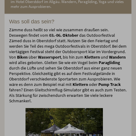
im Hotel Oberstdorf im Allgäu. Wandern, Paragliding, Yoga und vieles
mehr zum Ausprobieren.
Was soll das sein?
Zämme duss heißt so viel wie zusammen draußen sein.
Deswegen findet vom
03.-06. Oktober
das Outdoorfestival
Zämed duss in Oberstdorf statt. Nutzen Sie den Feiertag und
werden Sie Teil des mega Outdoorfestivals in Oberstdorf. Bei dem
viertägigen Festival steht der Outdoorsport klar im Vordergrund.
Von
Biken
über
Wassersport
, bis hin zum
Klettern
und
Wandern
wird alles geboten. Gleiten Sie wie ein Vogel beim
Paragliding
durch die Lüfte und sehen Sie Oberstdorf aus einer ganz neuen
Perspektive. Gleichzeitig gibt es auf dem Festivalgelände in
Oberstdorf verschiedenste Sportarten zum Ausprobieren. Wie
wäre es denn zum Beispiel mal mit
Klettern
oder
Pump Track
fahren? Einen Gleitschirmflug-Simulator gibt es auch zum Testen.
Als Stärkung für zwischendurch erwarten Sie viele leckere
Schmankerl.