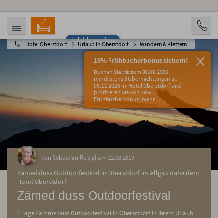
Jetzt bewerben
Hotel Oberstdorf
Urlaub in Oberstdorf
Wandern & Klettern
ANREISE
ABREISE
08.08.2026
13.08.2026
10% Frühbucherbonus sichern!
PERSONEN
Buchen Sie bis zum 30.09.2026
2 Personen
mindestens 3 Übernachtungen ab
08.11.2026 im Hotel Oberstdorf und
profitieren Sie von 10%
BUCHEN
Frühbucherbonus!
mehr
von Sebastian Reisigl am 22.08.2019
Zämed duss Outdoorfestival in Oberstdorf im Allgäu nahe dem
Hotel Oberstdorf
Zämed duss Outdoorfestival
4 Tage Zämme duss Outdoorfestival in Obersstdorf in Ihrem Urlaub