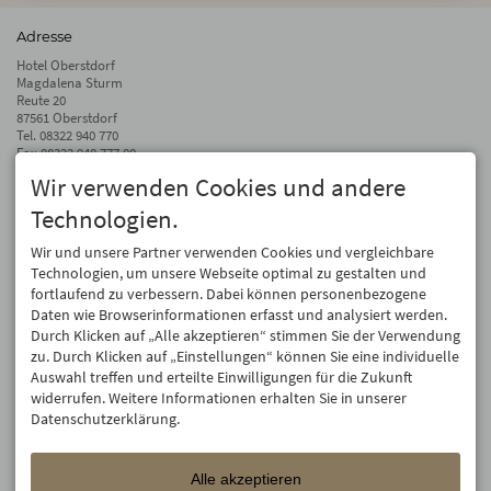
Adresse
Hotel Oberstdorf
Magdalena Sturm
Reute 20
87561 Oberstdorf
Tel.
08322 940 770
Fax 08322 940 777 00
Wir verwenden Cookies und andere
info@hotel-oberstdorf.de
Technologien.
Auf dem Laufenden bleiben
Wir geben Ihre E-Mail-Adresse nicht weiter. Wir mögen auch keinen Spam.
Wir und unsere Partner verwenden Cookies und vergleichbare
Versprochen! Eine Abmeldung ist jederzeit möglich.
Technologien, um unsere Webseite optimal zu gestalten und
fortlaufend zu verbessern. Dabei können personenbezogene
Anmelden
Daten wie Browserinformationen erfasst und analysiert werden.
Durch Klicken auf „Alle akzeptieren“ stimmen Sie der Verwendung
zu. Durch Klicken auf „Einstellungen“ können Sie eine individuelle
Auswahl treffen und erteilte Einwilligungen für die Zukunft
widerrufen. Weitere Informationen erhalten Sie in unserer
Datenschutzerklärung.
Alle akzeptieren