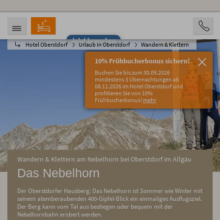
Jetzt bewerben
Hotel Oberstdorf
Urlaub in Oberstdorf
Wandern & Klettern
ANREISE
ABREISE
08.08.2026
13.08.2026
10% Frühbucherbonus sichern!
PERSONEN
Buchen Sie bis zum 30.09.2026
2 Personen
mindestens 3 Übernachtungen ab
08.11.2026 im Hotel Oberstdorf und
profitieren Sie von 10%
BUCHEN
Frühbucherbonus!
mehr
Wandern & Klettern am Nebelhorn bei Oberstdorf im Allgäu
Das Nebelhorn
Der Oberstdorfer Hausberg: Das Nebelhorn ist Sommer wie Winter mit
seinem atemberaubenden 400-Gipfel-Blick ein einmaliges Ausflugsziel.
Der Berg kann vom Tal aus bestiegen oder bequem mit der
Nebelhornbahn erobert werden.