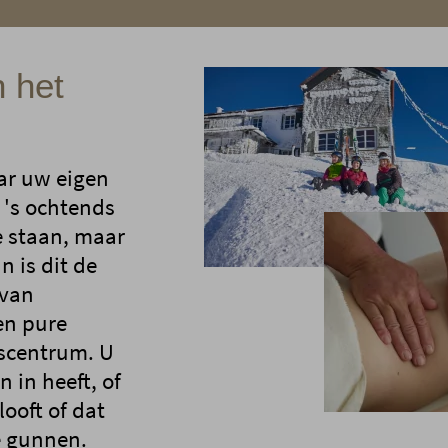
 het
ar uw eigen
 's ochtends
te staan, maar
 is dit de
 van
en pure
sscentrum. U
 in heeft, of
ooft of dat
e gunnen.