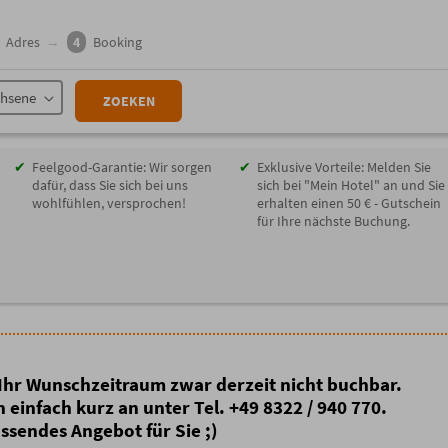
Adres
→
4
Booking
chsene
ZOEKEN
Feelgood-Garantie: Wir sorgen
Exklusive Vorteile: Melden Sie
dafür, dass Sie sich bei uns
sich bei "Mein Hotel" an und Sie
wohlfühlen, versprochen!
erhalten einen 50 € - Gutschein
für Ihre nächste Buchung.
t Ihr Wunschzeitraum zwar derzeit nicht buchbar.
 einfach kurz an unter Tel. +49 8322 / 940 770.
ssendes Angebot für Sie ;)