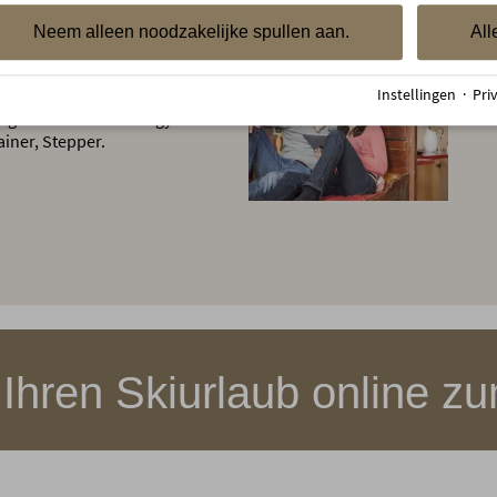
 stylisch-modern gestalteten
Neem alleen noodzakelijke spullen aan.
All
Instellingen
·
Pri
ssgeräten von Technogym:
iner, Stepper.
Ihren Skiurlaub online zu