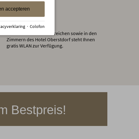
en accepteren
Gratis WLAN
vacyverklaring
·
Colofon
In allen öffentlichen Bereichen sowie in den
Zimmern des Hotel Oberstdorf steht Ihnen
gratis WLAN zur Verfügung.
m Bestpreis!