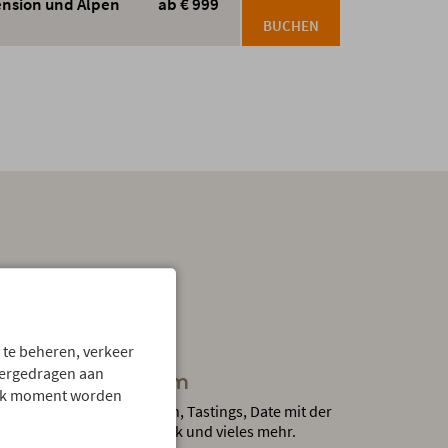
ension und Alpen
ab € 999
BUCHEN
.
 te beheren, verkeer
vergedragen aan
Gästeprogramm
 elk moment worden
Geführte Wanderungen, Tastings, Date mit der
Kräuterhexe, Live-Musik und vieles mehr.