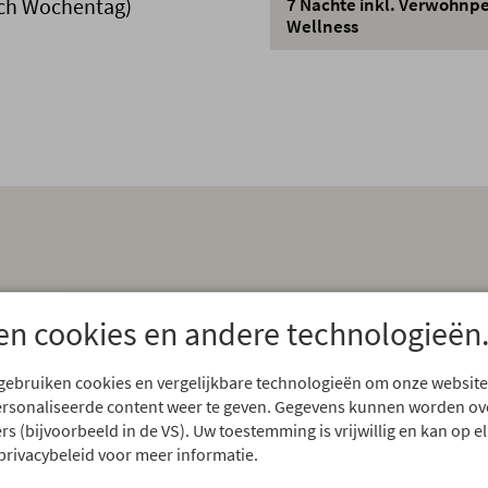
ach Wochentag)
7 Nächte inkl. Verwöhnp
Wellness
en cookies en andere technologieën
 gebruiken cookies en vergelijkbare technologieën om onze website
ersonaliseerde content weer te geven. Gegevens kunnen worden o
ng in modernen
rs (bijvoorbeeld in de VS). Uw toestemming is vrijwillig en kan op
mern
privacybeleid voor meer informatie.
ente versprechen die von