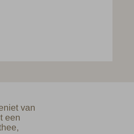
eniet van
t een
thee,