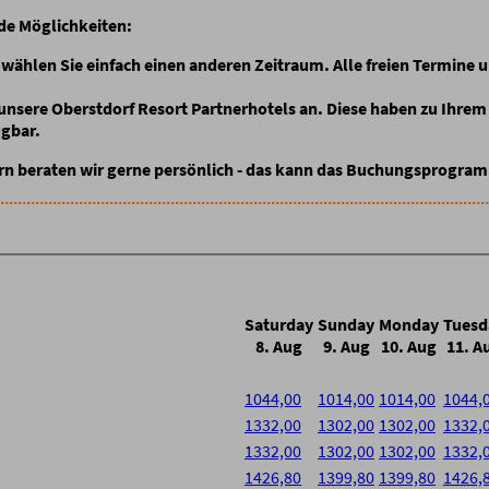
de Möglichkeiten:
wählen Sie einfach einen anderen Zeitraum. Alle freien Termine u
 unsere Oberstdorf Resort Partnerhotels an
. Diese haben zu Ihr
ügbar.
rn beraten wir gerne persönlich - das kann das Buchungsprogramm
Saturday
Sunday
Monday
Tuesd
8. Aug
9. Aug
10. Aug
11. A
1044,00
1014,00
1014,00
1044,
1332,00
1302,00
1302,00
1332,
1332,00
1302,00
1302,00
1332,
1426,80
1399,80
1399,80
1426,