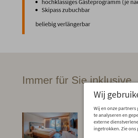
hochklassiges Gästeprogramm (je n
Skipass zubuchbar
beliebig verlängerbar
Immer für Sie inklusive
Wij gebruik
Wij en onze partners
te analyseren en gep
Übernachtu
externe dienstverlene
Allgäu-Zim
ingetrokken. Zie ons 
Echte Wohlfühlmom