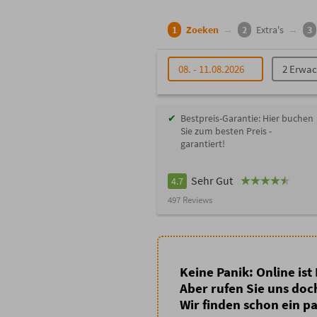
1
Zoeken
→
2
Extra's
→
3
08. - 11.08.2026
2 Erwa
Bestpreis-Garantie: Hier buchen
Sie zum besten Preis -
garantiert!
Sehr Gut
4.7
497 Reviews
Keine Panik: Online is
Aber rufen Sie uns doch
Wir finden schon ein pa