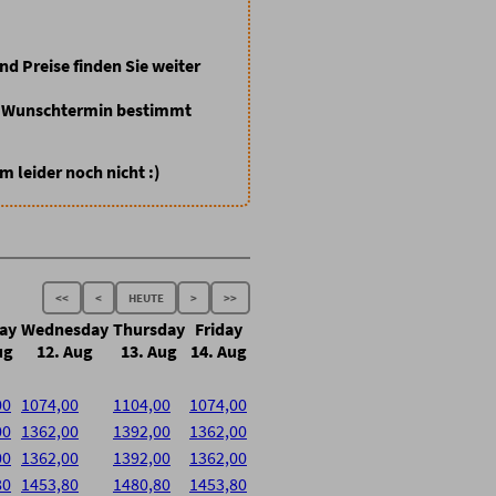
nd Preise finden Sie weiter
em Wunschtermin bestimmt
 leider noch nicht :)
<<
<
HEUTE
>
>>
ay
Wednesday
Thursday
Friday
ug
12. Aug
13. Aug
14. Aug
00
1074,00
1104,00
1074,00
00
1362,00
1392,00
1362,00
00
1362,00
1392,00
1362,00
80
1453,80
1480,80
1453,80