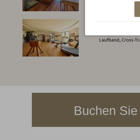
sportlich-alpin bis
Zimmer.
Fitnessraum
Mit neuesten Fitne
Laufband, Cross-Tra
Buchen Sie 