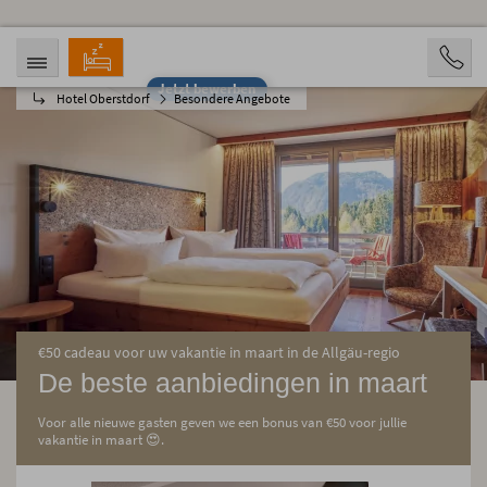
Jetzt bewerben
Hotel Oberstdorf
Besondere Angebote
ANREISE
ABREISE
10.08.2026
15.08.2026
PERSONEN
2 Personen
BUCHEN
€50 cadeau voor uw vakantie in maart in de Allgäu-regio
De beste aanbiedingen in maart
Voor alle nieuwe gasten geven we een bonus van €50 voor jullie
vakantie in maart 😍.