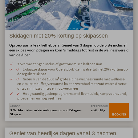
Skidagen met 20% korting op skipassen
Oproep aan alle skiliefhebbers! Geniet van 3 dagen op de piste inclusief
een skipas voor 2 dagen en kom 's middags tot rust in de wellnesswereld
van de Alpen.
3 overnachtingen inclusief gastronomisch halfpension
2-daagse skipas voor Oberstdorf/Kleinwalsertal met 20% korting op
de reguliere skipas
Gebruik van de 1500 m² grote alpine wellnessruimte met wellness-
en vitaliteitsbuffet, verwarmd buitenzwembad met zout water, diverse
ontspanningsruimtes en nog veel meer
Hoogwaardig gastenprogramma met livemuziek, kampvuuravond,
proeverijen en nog veel meer
AANBOD
PER PERSOON
3 Nächte inklusive Verwöhnpension und 2-Tages-
ab € 518,-
Skipass
BOOKING
Geniet van heerlijke dagen vanaf 3 nachten.