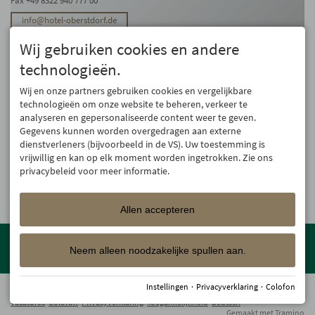
Fax +49 8322 940 777 00
info@hotel-oberstdorf.de
Stay up to date
Wij gebruiken cookies en andere
We will not forward your email address. And we don’t like spam, either. We
technologieën.
promise! You can unsubscribe at any time.
Wij en onze partners gebruiken cookies en vergelijkbare
Register
technologieën om onze website te beheren, verkeer te
analyseren en gepersonaliseerde content weer te geven.
Gegevens kunnen worden overgedragen aan externe
dienstverleners (bijvoorbeeld in de VS). Uw toestemming is
vrijwillig en kan op elk moment worden ingetrokken. Zie ons
privacybeleid voor meer informatie.
Allen accepteren
Member of the
Oberstdorf Resort
family – the most beautiful
holiday accommodations in Oberstdorf with guaranteed skiing and
Neem alleen noodzakelijke spullen aan.
family holiday programme!
Instellingen
·
Privacyverklaring
·
Colofon
© 2026 Hotel Oberstdorf
Vacatures
Colofon
Privacyverklaring
Toegankelijkheid
Deutsch
Gemaakt met
Tramino