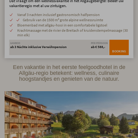
Dat vraagt om een wellnessvakantie in het Allgäugebergte! Beleef uw
vakantieregio met al uw zintuigen.
Vanaf 3 nachten inclusief gastronomisch halfpension
Gebruik van de 1500 m² grote alpine wellnessruimte
Bloemenbad met allgäu-hooi in een comfortabele ligstoel
Krachtmassage met de rivier de Breitach of kruidenstempelmassage (30
min elk)
AANBOD
PER PERSOON
ab 3 Nächte inklusive Verwöhnpension
ab € 588,-
BOOKING
Een vakantie in het eerste feelgoodhotel in de
Allgäu-regio betekent: wellness, culinaire
hoogstandjes en genieten van de natuur.