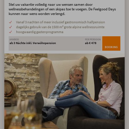
Stel uw vakantie volledig naar uw wensen samen door
wellnessbehandelingen of een skipas toe te voegen. De Feelgood Days
kunnen naar wens worden verlengd.
Vanaf 3 nachten of meer inclusief gastronomisch halfpension
dagelijks gebruik van de 1500 m² grote alpine wellnessruimte
hoogwaardig gastenprogramma
AANBOD
PER PERSOON
ab 3 Nächte inkl. Verwöhnpension
ab € 478
BOOKING