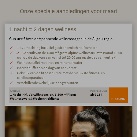
Onze speciale aanbiedingen voor maart
1 nacht = 2 dagen wellness
Gun uzelf twee ontspannende wellnessdagen in de Allgäu-regio.
1 overnachting inclusief gastronomisch halfpension
Gebruik van de 1500 m² grote alpine wellnessruimte (vanaf 10.00
uur op de dag van aankomst tot 20.00 uur op de dag van vertrek)
Wellnessbuffet met thee en mineraalwater
Boerenbuffet op de dag van aankomst
Gebruik van de fitnessruimte met de nieuwste fitness- en
cardioapparatuur
Verschillende wekelijkse hoogtepunten
AANBOD
PER PERSOON
1 Nacht inkl. Verwöhnpension, 1.500 m²Alpen
ab € 184,-
Wellnesswelt & Wochenhighlights
BOOKING