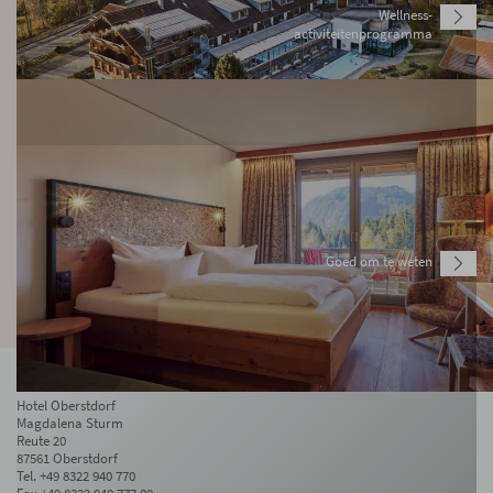
Wellness-
activiteitenprogramma
Goed om te weten
Adres
Hotel Oberstdorf
Magdalena Sturm
Reute 20
87561 Oberstdorf
Tel.
+49 8322 940 770