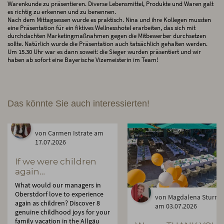
Warenkunde zu präsentieren. Diverse Lebensmittel, Produkte und Waren galt
es richtig zu erkennen und zu benennen.
Nach dem Mittagsessen wurde es praktisch. Nina und ihre Kollegen mussten
eine Präsentation für ein fiktives Wellnesshotel erarbeiten, das sich mit
durchdachten Marketingmaßnahmen gegen die Mitbewerber durchsetzen
sollte. Natürlich wurde die Präsentation auch tatsächlich gehalten werden.
Um 15.30 Uhr war es dann soweit: die Sieger wurden präsentiert und wir
haben ab sofort eine Bayerische Vizemeisterin im Team!
Das könnte Sie auch interessierten!
von Carmen Istrate am
17.07.2026
If we were children
again…
What would our managers in
Oberstdorf love to experience
von Magdalena Sturm
again as children? Discover 8
am 03.07.2026
genuine childhood joys for your
family vacation in the Allgäu