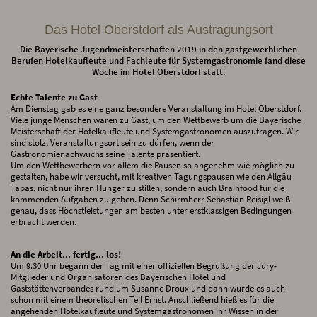
Das Hotel Oberstdorf als Austragungsort
Die Bayerische Jugendmeisterschaften 2019 in den gastgewerblichen
Berufen Hotelkaufleute und Fachleute für Systemgastronomie fand diese
Woche im Hotel Oberstdorf statt.
Echte Talente zu Gast
Am Dienstag gab es eine ganz besondere Veranstaltung im Hotel Oberstdorf.
Viele junge Menschen waren zu Gast, um den Wettbewerb um die Bayerische
Meisterschaft der Hotelkaufleute und Systemgastronomen auszutragen. Wir
sind stolz, Veranstaltungsort sein zu dürfen, wenn der
Gastronomienachwuchs seine Talente präsentiert.
Um den Wettbewerbern vor allem die Pausen so angenehm wie möglich zu
gestalten, habe wir versucht, mit kreativen Tagungspausen wie den Allgäu
Tapas, nicht nur ihren Hunger zu stillen, sondern auch Brainfood für die
kommenden Aufgaben zu geben. Denn Schirmherr Sebastian Reisigl weiß
genau, dass Höchstleistungen am besten unter erstklassigen Bedingungen
erbracht werden.
An die Arbeit... fertig... los!
Um 9.30 Uhr begann der Tag mit einer offiziellen Begrüßung der Jury-
Mitglieder und Organisatoren des Bayerischen Hotel und
Gaststättenverbandes rund um Susanne Droux und dann wurde es auch
schon mit einem theoretischen Teil Ernst. Anschließend hieß es für die
angehenden Hotelkaufleute und Systemgastronomen ihr Wissen in der