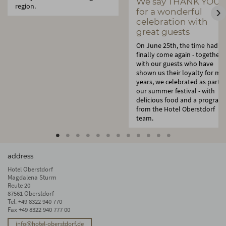
We say THANK YOU:
region.
for a wonderful
celebration with
great guests
On June 25th, the time had
finally come again - together
with our guests who have
shown us their loyalty for ma
years, we celebrated as part o
our summer festival - with
delicious food and a program
from the Hotel Oberstdorf
team.
address
Hotel Oberstdorf
Magdalena Sturm
Reute 20
87561 Oberstdorf
Tel.
+49 8322 940 770
Fax +49 8322 940 777 00
info@hotel-oberstdorf.de