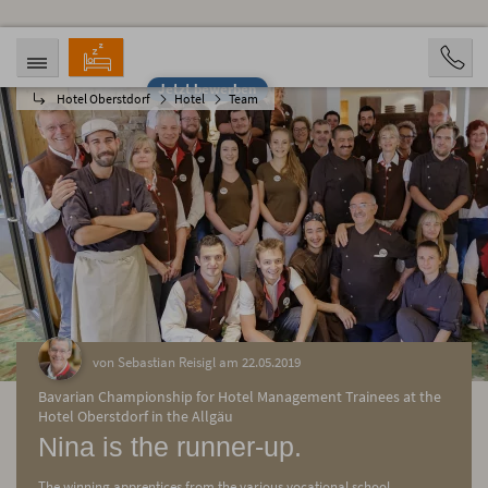
Jetzt bewerben
Hotel Oberstdorf
Hotel
Team
ANREISE
ABREISE
07.08.2026
12.08.2026
PERSONEN
2 Personen
BUCHEN
von Sebastian Reisigl am 22.05.2019
Bavarian Championship for Hotel Management Trainees at the
Hotel Oberstdorf in the Allgäu
Nina is the runner-up.
The winning apprentices from the various vocational school