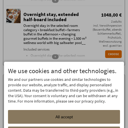
+
sauna, a flax bath, and much more.
category
Breakfast buffet with over 100
Overnight stay, extended
1048,00 €
components from 07.30 - 11
half-board included
Farmers buffet on the afternoon
2 adults
Changing gourmet buffets every
Overnight stay in the selected room
incl. Verwöhnpension
category • breakfast buffet • farmers
(Bauernbuffet, abends
evening
Schlemmerbuffet),
buffet in the afternoon • changing
1.500 m² wellness world with heated
Frühstück,
gourmet buffets in the evening • 1.500 m²
saltwater pool, sauna, stone bath,
Wellnessnutzung
wellness world with big saltwater pool__
flax bath, bread bake sauna,
excl. guest tax
Included services
shower, wellness living room, room
CHOOSE
Overnight stay in the selected room
of silence, panoramic relaxing
+
category
room, relaxing room with water
Breakfast buffet with over 100
beds, green garden oasis
We use cookies and other technologies.
components from 7.30 to 11
In summer: natural swimming lake
Farmers buffet in the afternoon
Gym with the latest devices from
We and our partners use cookies and similar technologies to
Gourmet buffet in the evening with
Technogym
provide our website, analyze traffic, and display personalized
front-cooking
Daily stone water from Oberstdorf,
content. Data may be transferred to third-party providers (e.g., in
Daily use of the 1.500 m² wellness
tea, sauna bread at the wellness bar
the USA). Your consent is voluntary and can be withdrawn at any
world with heated saltwater pool,
High-class guest program with
time. For more information, please see our privacy policy.
sauna cabin, stone bath, flax bath,
group hikes, cabin evenings and live
baking sauna, shower, wellness
music, fire pit, whisky tasting, etc.
living room, room of silence,
Booking conditions
All accept
panoramic relaxation room,
The
Booking Conditions
(PDF) of Hotel Oberstdorf,
relaxation room with water beds,
Reute 20, D-87561 Oberstdorf, apply.
green garden oasis