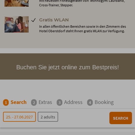
Mit neuesten Fitnessgeräten von Technogym: Laufband,
Cross-Trainer, Stepper.
Gratis WLAN
In allen öffentlichen Bereichen sowie in den Zimmern des
Hotel Oberstdorf steht Ihnen gratis WLAN zur Verfügung.
Buchen Sie jetzt online zum Bestpreis!
Search
Extras
Address
Booking
1
2
3
4
25. - 27.06.2027
2 adults
SEARCH