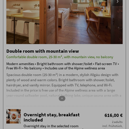
Double room with mountain view
Comfortable double room, 25-30 m², with mountain view, no balcony
Modern amenities • Bright bathroom with shower/toilet • Flat-screen TV •
Free Wi-Fi • No balcony • Includes use of the Alpine wellness area
Spacious double room (25-30 m²) in a modern, stylish Allgäu design with
plenty of wood and warm colors. Bright bathroom with shower/toilet,
hairdryer, and vanity mirror. Equipped with TV, telephone, and Wi-Fi.
Included in the price is free use of the Alpine wellness area with a large
year-round saltwater pool, natural bathing lake, unique sauna area with a
+
sauna complex, stone bath, traditional sauna, flax bath, and much more.
Overnight stay, breakfast
616,00 €
included
2 adults
Overnight stay in the selected room
incl. Frühstück,