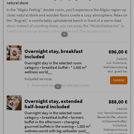
11:00 PM, please contact us by phone on
natural stone
the day of arrival.
In the "Allgäu Feeling" double room, you'll experience the Allgäu region up
Check-out by 11:00 AM
close: natural stone and wooden floors create a cozy atmosphere. Relax on
Garage parking space: €15, outdoor
the "Bugrat," a comfortably upholstered bench in front of a warm tiled
parking space: €5 per car/night
stove. Instead of counting sheep, you can enjoy the "Müsbollablaache" (a
Additional conditions
traditional German game) in the double bed. The double room is
No deposit required – 70% cancellation fee applies
+
approximately 32 square meters and features a flat-screen satellite TV,
from the date of booking, except in the case of re-
letting. Cancellations must be made in writing via
telephone, and free Wi-Fi. The room has a large panoramic balcony facing
email (exclusively to info@hotel-oberstdorf.de).
south-east or northwest with breathtaking views of the surrounding
We recommend taking out travel cancellation
Overnight stay, breakfast
696,00 €
nature. The spacious bathroom is equipped with a double vanity, a large
insurance.
included
rain shower, a hairdryer, and a makeup mirror. Included in the price is free
2 adults
Overnight stay in the selected room
incl. Frühstück,
use of the Alpine Wellness World with its large year-round saltwater pool,
category • breakfast buffet • * 1.500 m²
Wellnessnutzung
natural bathing lake, unique sauna area with a sauna complex, stone bath,
excl. guest tax
wellness world__
traditional sauna, flax bath, and much more.
Included services
CHOOSE
Overnight stay in the selected room
+
category
Breakfast buffet with over 100
Overnight stay, extended
888,00 €
components from 07.30 - 11
half-board included
Farmers buffet on the afternoon
2 adults
Changing gourmet buffets every
Overnight stay in the selected room
incl. Verwöhnpension
category • breakfast buffet • farmers
(Bauernbuffet, abends
evening
Schlemmerbuffet),
buffet in the afternoon • changing
1.500 m² wellness world with heated
Frühstück,
gourmet buffets in the evening • 1.500 m²
saltwater pool, sauna, stone bath,
Wellnessnutzung
wellness world with big saltwater pool__
flax bath, bread bake sauna,
excl. guest tax