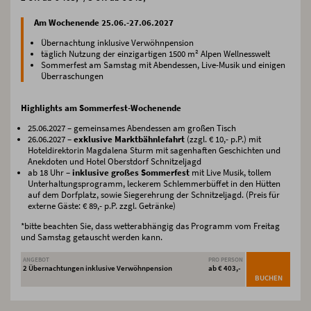
Am Wochenende 25.06.-27.06.2027
Übernachtung inklusive Verwöhnpension
täglich Nutzung der einzigartigen 1500 m² Alpen Wellnesswelt
Sommerfest am Samstag mit Abendessen, Live-Musik und einigen
Überraschungen
Highlights am Sommerfest-Wochenende
25.06.2027 – gemeinsames Abendessen am großen Tisch
26.06.2027 –
exklusive Marktbähnlefahrt
(zzgl. € 10,- p.P.) mit
Hoteldirektorin Magdalena Sturm mit sagenhaften Geschichten und
Anekdoten und Hotel Oberstdorf Schnitzeljagd
ab 18 Uhr –
inklusive großes Sommerfest
mit Live Musik, tollem
Unterhaltungsprogramm, leckerem Schlemmerbüffet in den Hütten
auf dem Dorfplatz, sowie Siegerehrung der Schnitzeljagd. (Preis für
externe Gäste: € 89,- p.P. zzgl. Getränke)
*bitte beachten Sie, dass wetterabhängig das Programm vom Freitag
und Samstag getauscht werden kann.
ANGEBOT
PRO PERSON
2 Übernachtungen inklusive Verwöhnpension
ab € 403,-
BUCHEN