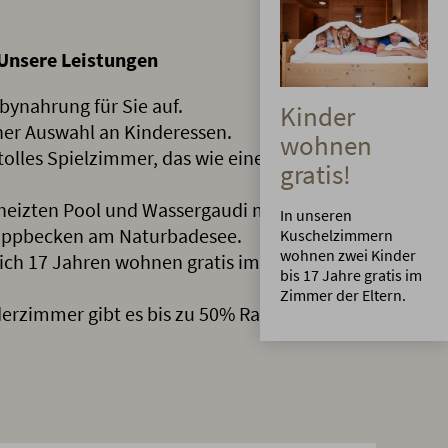
 Unsere Leistungen
ynahrung für Sie auf.
Kinder
ner Auswahl an Kinderessen.
wohnen
tolles Spielzimmer, das wie eine Allgäuer
gratis!
izten Pool und Wassergaudi mit
In unseren
ippbecken am Naturbadesee.
Kuschelzimmern
wohnen zwei Kinder
ßlich 17 Jahren wohnen gratis im Zimmer der
bis 17 Jahre gratis im
Zimmer der Eltern.
derzimmer gibt es bis zu 50% Rabatt.