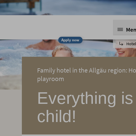
Me
Apply now
Hotel
Family hotel in the Allgäu region: Ho
playroom
Everything is
child!