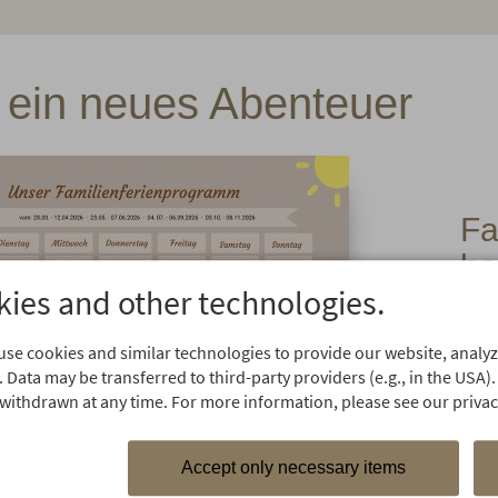
 ein neues Abenteuer
Fa
ho
ies and other technologies.
pr
th
se cookies and similar technologies to provide our website, analyze
Ob
 Data may be transferred to third-party providers (e.g., in the USA).
withdrawn at any time. For more information, please see our privacy
Dow
Adob
Ange
Accept only necessary items