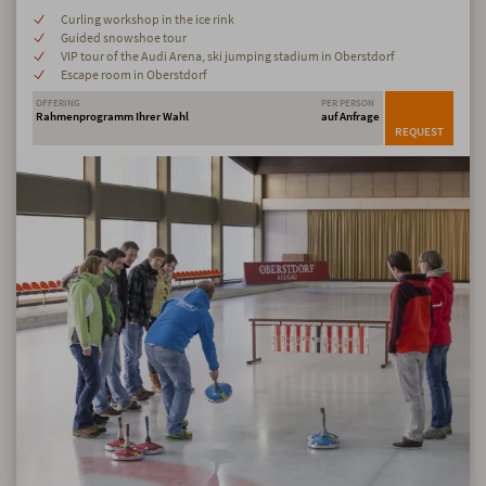
Curling workshop in the ice rink
Guided snowshoe tour
VIP tour of the Audi Arena, ski jumping stadium in Oberstdorf
Escape room in Oberstdorf
OFFERING
PER PERSON
Rahmenprogramm Ihrer Wahl
auf Anfrage
REQUEST