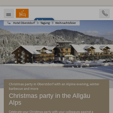
Apply now
Hotel Oberstdorf
Tagung
Weihnachtsfeier
ARRIVAL
DEPARTURE
08/08/2026
08/13/2026
PERSONS
2 Personen
BOOKING
Christmas party in Oberstdorf with an Alpine evening, winter
barbecue and more
Christmas party in the Allgäu
Alps
Celebrate your Christmas party with your colleagues against a