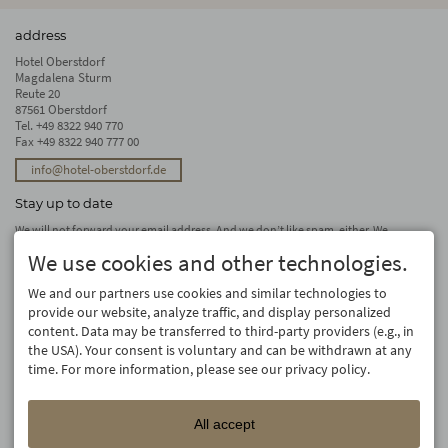
address
Hotel Oberstdorf
Magdalena Sturm
Reute 20
87561 Oberstdorf
Tel.
+49 8322 940 770
Fax +49 8322 940 777 00
info@hotel-oberstdorf.de
Stay up to date
We will not forward your email address. And we don’t like spam, either. We
promise! You can unsubscribe at any time.
We use cookies and other technologies.
subscribe
We and our partners use cookies and similar technologies to
provide our website, analyze traffic, and display personalized
content. Data may be transferred to third-party providers (e.g., in
the USA). Your consent is voluntary and can be withdrawn at any
time. For more information, please see our privacy policy.
All accept