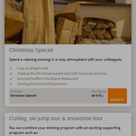
Christmas Special
Spend a relaxing evening in a cozy atmosphere with your colleagues.
Cozy torchlight walk
Treats at the Christmas market stall with fire bowls and furs
Gourmet buffet in the Alpine Restaurant
Closing down at the fireplace bar
OFFERING
PER PERSON
Christmas-Special
ab € 65,-
REQUEST
Curling, ski jump tour & snowshoe tour
You can combine your evening program with an exciting supporting
program such as: