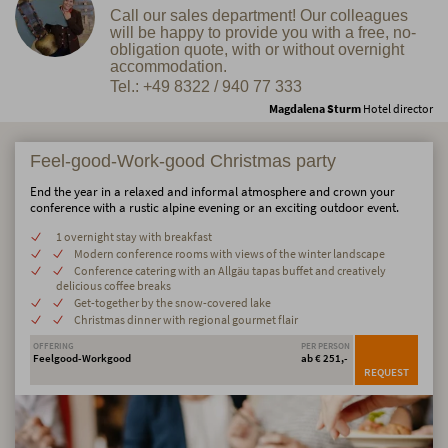
Call our sales department! Our colleagues
will be happy to provide you with a free, no-
obligation quote, with or without overnight
accommodation.
Tel.: +49 8322 / 940 77 333
Magdalena Sturm
Hotel director
Feel-good-Work-good Christmas party
End the year in a relaxed and informal atmosphere and crown your
conference with a rustic alpine evening or an exciting outdoor event.
1 overnight stay with breakfast
Modern conference rooms with views of the winter landscape
Conference catering with an Allgäu tapas buffet and creatively
delicious coffee breaks
Get-together by the snow-covered lake
Christmas dinner with regional gourmet flair
OFFERING
PER PERSON
Feelgood-Workgood
ab € 251,-
REQUEST