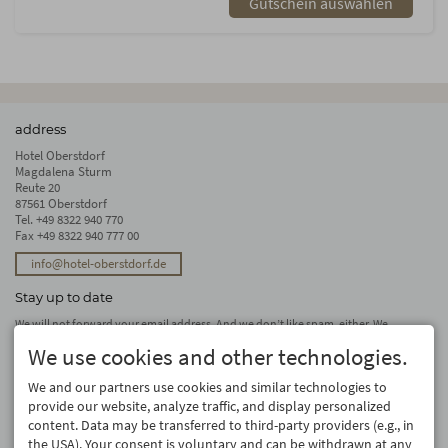
Gutschein auswählen
address
Hotel Oberstdorf
Magdalena Sturm
Reute 20
87561 Oberstdorf
Tel.
+49 8322 940 770
Fax +49 8322 940 777 00
info@hotel-oberstdorf.de
Stay up to date
We will not forward your email address. And we don’t like spam, either. We
promise! You can unsubscribe at any time.
We use cookies and other technologies.
subscribe
We and our partners use cookies and similar technologies to
provide our website, analyze traffic, and display personalized
content. Data may be transferred to third-party providers (e.g., in
the USA). Your consent is voluntary and can be withdrawn at any