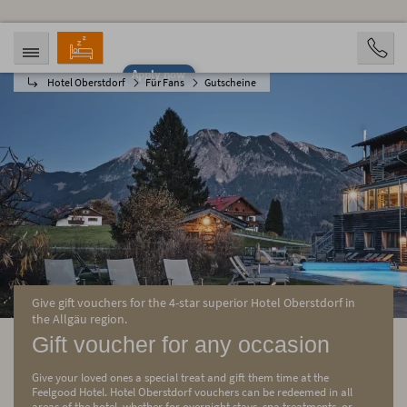
Apply now
Hotel Oberstdorf
Für Fans
Gutscheine
ARRIVAL
DEPARTURE
08/07/2026
08/12/2026
PERSONS
2 Personen
BOOKING
Give gift vouchers for the 4-star superior Hotel Oberstdorf in
the Allgäu region.
Gift voucher for any occasion
Give your loved ones a special treat and gift them time at the
Feelgood Hotel. Hotel Oberstdorf vouchers can be redeemed in all
areas of the hotel, whether for overnight stays, spa treatments, or