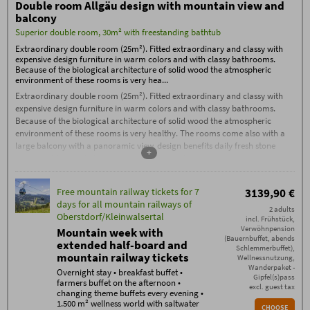
Double room Allgäu design with mountain view and
Free mountain railway tickets for 7
balcony
days (separate prices for kids) for all
mountain railways at
Superior double room, 30m² with freestanding bathtub
Oberstdorf/Kleinwalsertal
Extraordinary double room (25m²). Fitted extraordinary and classy with
expensive design furniture in warm colors and with classy bathrooms.
Booking conditions
Because of the biological architecture of solid wood the atmospheric
The
Booking Conditions
(PDF) of Hotel Oberstdorf,
environment of these rooms is very hea...
Reute 20, D-87561 Oberstdorf, apply.
Extraordinary double room (25m²). Fitted extraordinary and classy with
Check-in from 3:00 PM. If you arrive after
11:00 PM, please contact us by phone on
expensive design furniture in warm colors and with classy bathrooms.
the day of arrival.
Because of the biological architecture of solid wood the atmospheric
Check-out by 11:00 AM
environment of these rooms is very healthy. The rooms come also with a
large balcony with a panoramic view. design benefits daily fresh stone
Garage parking space: €15, outdoor
+
parking space: €5 per car/night
water and fruits - daily current newspaper - classy natural cosmetic
products in teh bath room - fleecy bath robe and slipper in your room
Additional conditions
No deposit required – 70% cancellation fee applies
Free mountain railway tickets for 7
3139,90 €
from the date of booking, except in the case of re-
letting. Cancellations must be made in writing via
days for all mountain railways of
email (exclusively to info@hotel-oberstdorf.de).
2 adults
Oberstdorf/Kleinwalsertal
We recommend taking out travel cancellation
incl. Frühstück,
insurance.
Verwöhnpension
Mountain week with
Free mountain railway tickets daily
(Bauernbuffet, abends
extended half-board and
The mountain railway ticket is valid for a maximum
Schlemmerbuffet),
mountain railway tickets
of 7 consecutive days – even for longer stays.
Wellnessnutzung,
For children up to 6 years old staying in their
Wanderpaket -
Overnight stay • breakfast buffet •
parents' room, daily mountain railway tickets are
Gipfel(s)pass
farmers buffet on the afternoon •
free. For a child aged 7-16, daily free mountain
excl. guest tax
changing theme buffets every evening •
railway tickets can be added on-site for a one-time
fee of €54.50. Tickets for each additional child are
1.500 m² wellness world with saltwater
CHOOSE