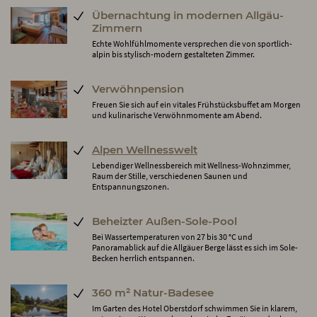
Übernachtung in modernen Allgäu-
Zimmern
Echte Wohlfühlmomente versprechen die von sportlich-
alpin bis stylisch-modern gestalteten Zimmer.
Verwöhnpension
Freuen Sie sich auf ein vitales Frühstücksbuffet am Morgen
und kulinarische Verwöhnmomente am Abend.
Alpen Wellnesswelt
Lebendiger Wellnessbereich mit Wellness-Wohnzimmer,
Raum der Stille, verschiedenen Saunen und
Entspannungszonen.
Beheizter Außen-Sole-Pool
Bei Wassertemperaturen von 27 bis 30 °C und
Panoramablick auf die Allgäuer Berge lässt es sich im Sole-
Becken herrlich entspannen.
360 m² Natur-Badesee
Im Garten des Hotel Oberstdorf schwimmen Sie in klarem,