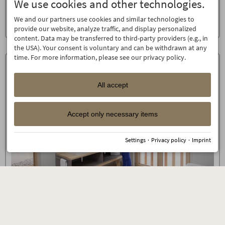
We use cookies and other technologies.
also free.
tickets__
Information on travel law
Included services
Further information on your main rights under
We and our partners use cookies and similar technologies to
Directive (EU) 2015/2302
Overnight stay in the selected room
+
provide our website, analyze traffic, and display personalized
category
content. Data may be transferred to third-party providers (e.g., in
Breakfast buffet with over 100
the USA). Your consent is voluntary and can be withdrawn at any
components from 07.30 - 11
time. For more information, please see our privacy policy.
Farmers buffet on the afternoon
Changing theme buffets every
evening
All accept
1.500 m² wellness world with heated
saltwater pool, sauna, stone bath,
flax bath, bread bake sauna,
Accept only necessary items
shower, wellness living room, room
of silence, panoramic relaxing
room, relaxing room with water
Settings
·
Privacy policy
·
Imprint
beds, green garden oasis
In summer: natural swimming lake
Gym with the latest devices from
Technogym
Daily stone water from Oberstdorf,
tea, sauna bread at the wellness bar
High-class guest program with
group hikes, cabin evenings and live
music, fire pit, whisky tasting, etc.
Suite Allgäu Chalet 2-room with balcony
Free mountain railway tickets for 7