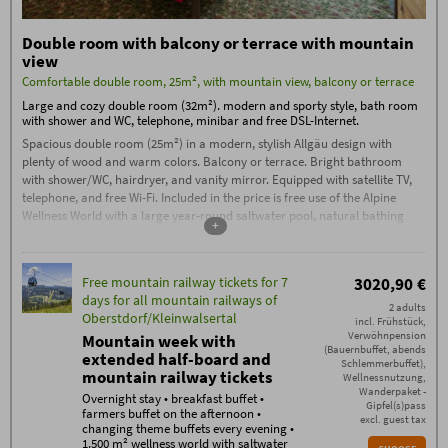
group hikes, cabin evenings and live
music, fire pit, whisky tasting, etc.
Double room with balcony or terrace with mountain
Free mountain railway tickets for 7
view
days (separate prices for kids) for all
mountain railways at
Comfortable double room, 25m², with mountain view, balcony or terrace
Oberstdorf/Kleinwalsertal
Large and cozy double room (32m²). modern and sporty style, bath room
with shower and WC, telephone, minibar and free DSL-Internet.
Booking conditions
The
Booking Conditions
(PDF) of Hotel Oberstdorf,
Spacious double room (25m²) in a modern, stylish Allgäu design with
Reute 20, D-87561 Oberstdorf, apply.
plenty of wood and warm colors. Balcony or terrace. Bright bathroom
Check-in from 3:00 PM. If you arrive after
with shower/WC, hairdryer, and vanity mirror. Equipped with satellite TV,
11:00 PM, please contact us by phone on
telephone, and free Wi-Fi. Included in the price is free use of the Alpine
the day of arrival.
Wellness World with a large year-round saltwater pool, natural bathing
+
Check-out by 11:00 AM
lake, unique sauna area with a sauna complex, stone bath, traditional
Garage parking space: €15, outdoor
sauna, flax bath, and much more.
parking space: €5 per car/night
Free mountain railway tickets for 7
3020,90 €
Additional conditions
No deposit required – 70% cancellation fee applies
days for all mountain railways of
2 adults
from the date of booking, except in the case of re-
Oberstdorf/Kleinwalsertal
incl. Frühstück,
letting. Cancellations must be made in writing via
Verwöhnpension
email (exclusively to info@hotel-oberstdorf.de).
Mountain week with
(Bauernbuffet, abends
We recommend taking out travel cancellation
extended half-board and
Schlemmerbuffet),
insurance.
mountain railway tickets
Wellnessnutzung,
Free mountain railway tickets daily
Wanderpaket -
The mountain railway ticket is valid for a maximum
Overnight stay • breakfast buffet •
of 7 consecutive days – even for longer stays.
Gipfel(s)pass
farmers buffet on the afternoon •
For children up to 6 years old staying in their
excl. guest tax
changing theme buffets every evening •
parents' room, daily mountain railway tickets are
1.500 m² wellness world with saltwater
free. For a child aged 7-16, daily free mountain