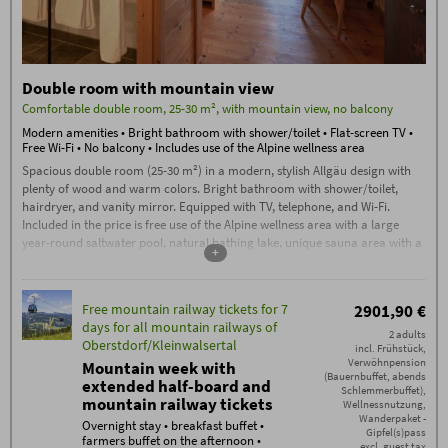
Double room with mountain view
Comfortable double room, 25-30 m², with mountain view, no balcony
Modern amenities • Bright bathroom with shower/toilet • Flat-screen TV •
Free Wi-Fi • No balcony • Includes use of the Alpine wellness area
Spacious double room (25-30 m²) in a modern, stylish Allgäu design with
plenty of wood and warm colors. Bright bathroom with shower/toilet,
hairdryer, and vanity mirror. Equipped with TV, telephone, and Wi-Fi.
Included in the price is free use of the Alpine wellness area with a large
year-round saltwater pool, natural bathing lake, unique sauna area with a
+
sauna complex, stone bath, traditional sauna, flax bath, and much more.
Free mountain railway tickets for 7
2901,90 €
days for all mountain railways of
2 adults
Oberstdorf/Kleinwalsertal
incl. Frühstück,
Verwöhnpension
Mountain week with
(Bauernbuffet, abends
extended half-board and
Schlemmerbuffet),
mountain railway tickets
Wellnessnutzung,
Wanderpaket -
Overnight stay • breakfast buffet •
Gipfel(s)pass
farmers buffet on the afternoon •
excl. guest tax