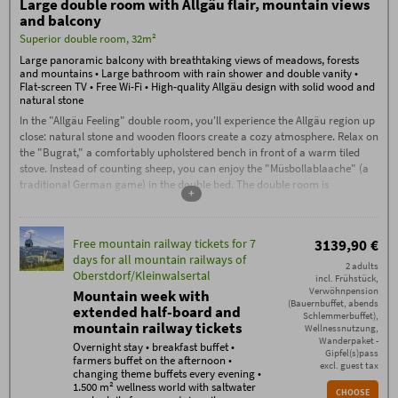
Large double room with Allgäu flair, mountain views
Free mountain railway tickets for 7
and balcony
days (separate prices for kids) for all
mountain railways at
Superior double room, 32m²
Oberstdorf/Kleinwalsertal
Large panoramic balcony with breathtaking views of meadows, forests
and mountains • Large bathroom with rain shower and double vanity •
Booking conditions
Flat-screen TV • Free Wi-Fi • High-quality Allgäu design with solid wood and
The
Booking Conditions
(PDF) of Hotel Oberstdorf,
natural stone
Reute 20, D-87561 Oberstdorf, apply.
In the "Allgäu Feeling" double room, you'll experience the Allgäu region up
Check-in from 3:00 PM. If you arrive after
11:00 PM, please contact us by phone on
close: natural stone and wooden floors create a cozy atmosphere. Relax on
the day of arrival.
the "Bugrat," a comfortably upholstered bench in front of a warm tiled
Check-out by 11:00 AM
stove. Instead of counting sheep, you can enjoy the "Müsbollablaache" (a
traditional German game) in the double bed. The double room is
Garage parking space: €15, outdoor
+
parking space: €5 per car/night
approximately 32 square meters and features a flat-screen satellite TV,
telephone, and free Wi-Fi. The room has a large panoramic balcony facing
Additional conditions
No deposit required – 70% cancellation fee applies
south-east or northwest with breathtaking views of the surrounding
Free mountain railway tickets for 7
3139,90 €
from the date of booking, except in the case of re-
nature. The spacious bathroom is equipped with a double vanity, a large
letting. Cancellations must be made in writing via
days for all mountain railways of
rain shower, a hairdryer, and a makeup mirror. Included in the price is free
email (exclusively to info@hotel-oberstdorf.de).
2 adults
Oberstdorf/Kleinwalsertal
We recommend taking out travel cancellation
incl. Frühstück,
use of the Alpine Wellness World with its large year-round saltwater pool,
insurance.
Verwöhnpension
Mountain week with
natural bathing lake, unique sauna area with a sauna complex, stone bath,
Free mountain railway tickets daily
(Bauernbuffet, abends
extended half-board and
traditional sauna, flax bath, and much more.
The mountain railway ticket is valid for a maximum
Schlemmerbuffet),
mountain railway tickets
of 7 consecutive days – even for longer stays.
Wellnessnutzung,
For children up to 6 years old staying in their
Wanderpaket -
Overnight stay • breakfast buffet •
parents' room, daily mountain railway tickets are
Gipfel(s)pass
farmers buffet on the afternoon •
free. For a child aged 7-16, daily free mountain
excl. guest tax
changing theme buffets every evening •
railway tickets can be added on-site for a one-time
fee of €54.50. Tickets for each additional child are
1.500 m² wellness world with saltwater
CHOOSE
also free.