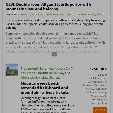
music, fire pit, whisky tasting, etc.
NEW: Double room Allgäu Style Superior with
Free mountain railway tickets for 7
mountain view and balcony
days (separate prices for kids) for all
mountain railways at
Luxurious comfort in brand new rooms with panoramic balconies, 25m²
Oberstdorf/Kleinwalsertal
Brand new rooms • modern, spacious bathroom • high-quality furnishings
• stylish interior • special chalet-style design elements • sunny panoramic
Booking conditions
balcony
The
Booking Conditions
(PDF) of Hotel Oberstdorf,
Reute 20, D-87561 Oberstdorf, apply.
Completely renovated double room (25m²) in a modern, stylish Allgäu
design with plenty of wood and warm colors. Panoramic balcony with
Check-in from 3:00 PM. If you arrive after
11:00 PM, please contact us by phone on
breathtaking views of the Allgäu mountains. Large, bright bathroom with
the day of arrival.
shower/WC, hairdryer, and vanity mirror. Equipped with satellite TV,
Check-out by 11:00 AM
telephone, and free Wi-Fi. Included in the price is free use of the Alpine
+
Wellness World with a large year-round saltwater pool, natural bathing
Garage parking space: €15, outdoor
parking space: €5 per car/night
lake, unique sauna area with a sauna complex, stone bath, traditional
sauna, flax bath, and much more.
Additional conditions
Free mountain railway tickets for 7
3258,90 €
No deposit required – 70% cancellation fee applies
from the date of booking, except in the case of re-
days for all mountain railways of
2 adults
letting. Cancellations must be made in writing via
Oberstdorf/Kleinwalsertal
incl. Frühstück,
email (exclusively to info@hotel-oberstdorf.de).
Verwöhnpension
We recommend taking out travel cancellation
Mountain week with
insurance.
(Bauernbuffet, abends
extended half-board and
Free mountain railway tickets daily
Schlemmerbuffet),
mountain railway tickets
The mountain railway ticket is valid for a maximum
Wellnessnutzung,
of 7 consecutive days – even for longer stays.
Wanderpaket -
Overnight stay • breakfast buffet •
For children up to 6 years old staying in their
Gipfel(s)pass
farmers buffet on the afternoon •
parents' room, daily mountain railway tickets are
excl. guest tax
changing theme buffets every evening •
free. For a child aged 7-16, daily free mountain
1.500 m² wellness world with saltwater
railway tickets can be added on-site for a one-time
CHOOSE
fee of €54.50. Tickets for each additional child are
pool • daily free mountain railway