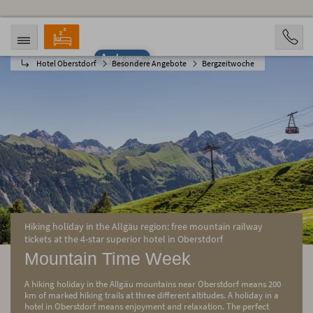
Apply now
Hotel Oberstdorf
Besondere Angebote
Bergzeitwoche
ARRIVAL
DEPARTURE
08/07/2026
08/12/2026
PERSONS
2 Personen
BOOKING
Hiking holiday in the Allgäu region: free mountain railway
tickets at the 4-star superior hotel in Oberstdorf
Mountain Time Week
A hiking holiday in the Allgäu mountains near Oberstdorf means 200
km of marked hiking trails at three different altitudes. A holiday in a
hotel in Oberstdorf means enjoyment and relaxation. The perfect