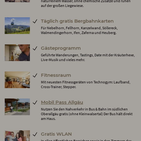
naturreinem Wasser, ohne chemische Zusätze und ruhen
auf der großen Liegewiese.
Täglich gratis Bergbahnkarten
Für Nebelhorn, Fellhorn, Kanzelwand, Söllereck,
Walmendingerhorn, Ifen, Zaferna und Heuberg.
Gästeprogramm
Geführte Wanderungen, Tastings, Date mit der Kräuterhexe,
Live-Musik und vieles mehr.
Fitnessraum
Mit neuesten Fitnessgeräten von Technogym: Laufband,
Cross-Trainer, Stepper.
Mobil Pass Allgäu
Nutzen Sie den Nahverkehr in Bus & Bahn im südlichen
Oberallgäu gratis (ohne Kleinwalsertal) Der Bus hält direkt
am Haus.
Gratis WLAN
In allen öffentlichen Bereichen sowie in den Zimmern des