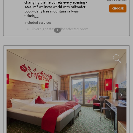
changing theme buffets every evening •
1.500 m² wellness world with saltwater
CHOOSE
pool • daily free mountain railway
tickets__
Included services
Overnight stay in the selected room
+
category
Breakfast buffet with over 100
components from 07.30 - 11
Farmers buffet on the afternoon
Changing theme buffets every
evening
1.500 m² wellness world with heated
saltwater pool, sauna, stone bath,
flax bath, bread bake sauna,
shower, wellness living room, room
of silence, panoramic relaxing
room, relaxing room with water
beds, green garden oasis
In summer: natural swimming lake
Gym with the latest devices from
Technogym
Daily stone water from Oberstdorf,
tea, sauna bread at the wellness bar
High-class guest program with