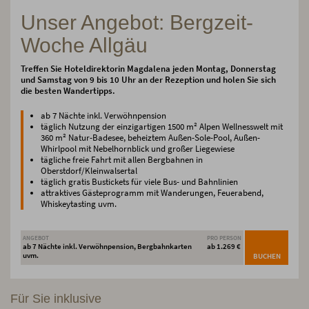
Unser Angebot: Bergzeit-
Woche Allgäu
Treffen Sie Hoteldirektorin Magdalena jeden Montag, Donnerstag
und Samstag von 9 bis 10 Uhr an der Rezeption und holen Sie sich
die besten Wandertipps.
ab 7 Nächte inkl. Verwöhnpension
täglich Nutzung der einzigartigen 1500 m² Alpen Wellnesswelt mit
360 m² Natur-Badesee, beheiztem Außen-Sole-Pool, Außen-
Whirlpool mit Nebelhornblick und großer Liegewiese
tägliche freie Fahrt mit allen Bergbahnen in
Oberstdorf/Kleinwalsertal
täglich gratis Bustickets für viele Bus- und Bahnlinien
attraktives Gästeprogramm mit Wanderungen, Feuerabend,
Whiskeytasting uvm.
ANGEBOT
PRO PERSON
ab 7 Nächte inkl. Verwöhnpension, Bergbahnkarten
ab 1.269 €
uvm.
BUCHEN
Für Sie inklusive