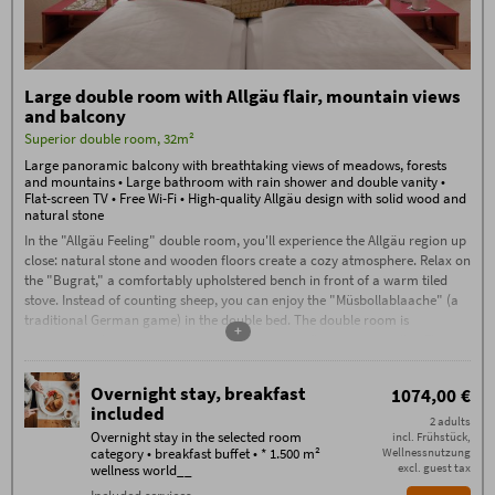
tea, sauna bread at the wellness bar
High-class guest program with
group hikes, cabin evenings and live
music, fire pit, whisky tasting, etc.
Large double room with Allgäu flair, mountain views
Booking conditions
and balcony
The
Booking Conditions
(PDF) of Hotel Oberstdorf,
Superior double room, 32m²
Reute 20, D-87561 Oberstdorf, apply.
Large panoramic balcony with breathtaking views of meadows, forests
Check-in from 3:00 PM. If you arrive after
11:00 PM, please contact us by phone on
and mountains • Large bathroom with rain shower and double vanity •
the day of arrival.
Flat-screen TV • Free Wi-Fi • High-quality Allgäu design with solid wood and
natural stone
Check-out by 11:00 AM
In the "Allgäu Feeling" double room, you'll experience the Allgäu region up
Garage parking space: €15, outdoor
parking space: €5 per car/night
close: natural stone and wooden floors create a cozy atmosphere. Relax on
the "Bugrat," a comfortably upholstered bench in front of a warm tiled
Additional conditions for bed and breakfast
No deposit required – 80% cancellation fee applies
stove. Instead of counting sheep, you can enjoy the "Müsbollablaache" (a
from the date of booking, except in the case of re-
traditional German game) in the double bed. The double room is
letting. Cancellations must be made in writing via
+
approximately 32 square meters and features a flat-screen satellite TV,
email (exclusively to info@hotel-oberstdorf.de).
We recommend taking out travel cancellation
telephone, and free Wi-Fi. The room has a large panoramic balcony facing
insurance.
south-east or northwest with breathtaking views of the surrounding
No deposit required – cancellation fees apply from
Overnight stay, breakfast
1074,00 €
nature. The spacious bathroom is equipped with a double vanity, a large
the date of booking, unless the room is re-let.
included
rain shower, a hairdryer, and a makeup mirror. Included in the price is free
2 adults
Overnight stay in the selected room
incl. Frühstück,
use of the Alpine Wellness World with its large year-round saltwater pool,
category • breakfast buffet • * 1.500 m²
Wellnessnutzung
natural bathing lake, unique sauna area with a sauna complex, stone bath,
excl. guest tax
wellness world__
traditional sauna, flax bath, and much more.