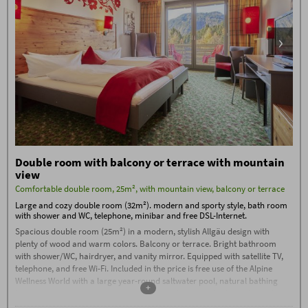
flax bath, bread bake sauna,
shower, wellness living room, room
of silence, panoramic relaxing
room, relaxing room with water
beds, green garden oasis
In summer: natural swimming lake
Gym with the latest devices from
Technogym
Daily stone water from Oberstdorf,
tea, sauna bread at the wellness bar
High-class guest program with
group hikes, cabin evenings and live
music, fire pit, whisky tasting, etc.
Double room with balcony or terrace with mountain
Booking conditions
view
The
Booking Conditions
(PDF) of Hotel Oberstdorf,
Comfortable double room, 25m², with mountain view, balcony or terrace
Reute 20, D-87561 Oberstdorf, apply.
Large and cozy double room (32m²). modern and sporty style, bath room
Check-in from 3:00 PM. If you arrive after
11:00 PM, please contact us by phone on
with shower and WC, telephone, minibar and free DSL-Internet.
the day of arrival.
Spacious double room (25m²) in a modern, stylish Allgäu design with
Check-out by 11:00 AM
plenty of wood and warm colors. Balcony or terrace. Bright bathroom
Garage parking space: €15, outdoor
with shower/WC, hairdryer, and vanity mirror. Equipped with satellite TV,
parking space: €5 per car/night
telephone, and free Wi-Fi. Included in the price is free use of the Alpine
Additional conditions for bed and breakfast
Wellness World with a large year-round saltwater pool, natural bathing
+
No deposit required – 80% cancellation fee applies
lake, unique sauna area with a sauna complex, stone bath, traditional
from the date of booking, except in the case of re-
sauna, flax bath, and much more.
letting. Cancellations must be made in writing via