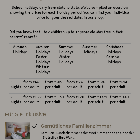
School holidays vary from state to state. We've compiled an overview
showing the prices for each holiday period. You can find your individual
price for your desired dates in our shop.
Did you know that 1 to 2 children up to 17 years old stay free in their
parents' room?*
Autumn
Autumn
Summer
Summer
Christmas
Holidays
Holidays
Holidays
Holidays
Holidays
Easter
Winter
Carnival
Holidays
Holidays
Holidays
Whitsun
Holidays
3
from €478
from €505
from €532
from €586
from €694
nights
per adult
per adult
per adult
per adult
per adult
7
from €1088
from €1150
from €1210
from €1329
from €1669
nights
per adult
per adult
per adult
per adult
per adult
Für Sie inklusive
Gemütliches Familienzimmer
Familien-Kuschelzimmer oder zwei Zimmer nebeneinander
- Sie treffen Ihre Wahl.