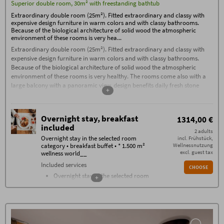
Superior double room, 30m² with freestanding bathtub
Reute 20, D-87561 Oberstdorf, apply.
Extraordinary double room (25m²). Fitted extraordinary and classy with
Check-in from 3:00 PM. If you arrive after
11:00 PM, please contact us by phone on
expensive design furniture in warm colors and with classy bathrooms.
the day of arrival.
Because of the biological architecture of solid wood the atmospheric
environment of these rooms is very hea...
Check-out by 11:00 AM
Extraordinary double room (25m²). Fitted extraordinary and classy with
Garage parking space: €15, outdoor
parking space: €5 per car/night
expensive design furniture in warm colors and with classy bathrooms.
Because of the biological architecture of solid wood the atmospheric
Additional conditions for bed and breakfast
No deposit required – 80% cancellation fee applies
environment of these rooms is very healthy. The rooms come also with a
from the date of booking, except in the case of re-
large balcony with a panoramic view. design benefits daily fresh stone
letting. Cancellations must be made in writing via
+
water and fruits - daily current newspaper - classy natural cosmetic
email (exclusively to info@hotel-oberstdorf.de).
We recommend taking out travel cancellation
products in teh bath room - fleecy bath robe and slipper in your room
insurance.
No deposit required – cancellation fees apply from
Overnight stay, breakfast
1314,00 €
the date of booking, unless the room is re-let.
included
2 adults
Overnight stay in the selected room
incl. Frühstück,
category • breakfast buffet • * 1.500 m²
Wellnessnutzung
excl. guest tax
wellness world__
Included services
CHOOSE
Overnight stay in the selected room
+
category
Breakfast buffet with over 100
components from 07.30 - 11
Farmers buffet on the afternoon
Changing gourmet buffets every