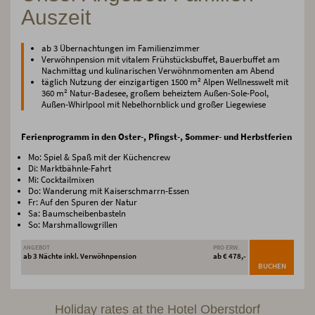
Auszeit
ab 3 Übernachtungen im Familienzimmer
Verwöhnpension mit vitalem Frühstücksbuffet, Bauerbuffet am
Nachmittag und kulinarischen Verwöhnmomenten am Abend
täglich Nutzung der einzigartigen 1500 m² Alpen Wellnesswelt mit
360 m² Natur-Badesee, großem beheiztem Außen-Sole-Pool,
Außen-Whirlpool mit Nebelhornblick und großer Liegewiese
Ferienprogramm in den Oster-, Pfingst-, Sommer- und Herbstferien
Mo: Spiel & Spaß mit der Küchencrew
Di: Marktbähnle-Fahrt
Mi: Cocktailmixen
Do: Wanderung mit Kaiserschmarrn-Essen
Fr: Auf den Spuren der Natur
Sa: Baumscheibenbasteln
So: Marshmallowgrillen
ANGEBOT
PRO ERW.
ab 3 Nächte inkl. Verwöhnpension
ab € 478,-
BUCHEN
Holiday rates at the Hotel Oberstdorf