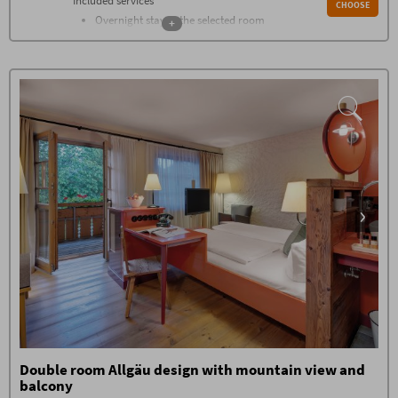
Included services
CHOOSE
Overnight stay in the selected room
+
category
Breakfast buffet with over 100
components from 07.30 - 11
Farmers buffet on the afternoon
Changing gourmet buffets every
evening
1.500 m² wellness world with heated
saltwater pool, sauna, stone bath,
flax bath, bread bake sauna,
shower, wellness living room, room
of silence, panoramic relaxing
room, relaxing room with water
beds, green garden oasis
In summer: natural swimming lake
Gym with the latest devices from
Technogym
Daily stone water from Oberstdorf,
tea, sauna bread at the wellness bar
High-class guest program with
group hikes, cabin evenings and live
music, fire pit, whisky tasting, etc.
Double room Allgäu design with mountain view and
Booking conditions
balcony
The
Booking Conditions
(PDF) of Hotel Oberstdorf,