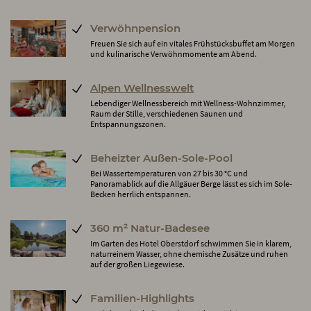
Verwöhnpension
Freuen Sie sich auf ein vitales Frühstücksbuffet am Morgen
und kulinarische Verwöhnmomente am Abend.
Alpen Wellnesswelt
Lebendiger Wellnessbereich mit Wellness-Wohnzimmer,
Raum der Stille, verschiedenen Saunen und
Entspannungszonen.
Beheizter Außen-Sole-Pool
Bei Wassertemperaturen von 27 bis 30 °C und
Panoramablick auf die Allgäuer Berge lässt es sich im Sole-
Becken herrlich entspannen.
360 m² Natur-Badesee
Im Garten des Hotel Oberstdorf schwimmen Sie in klarem,
naturreinem Wasser, ohne chemische Zusätze und ruhen
auf der großen Liegewiese.
Familien-Highlights