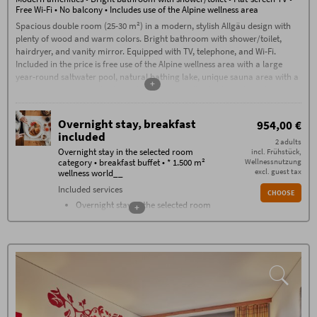
Free Wi-Fi • No balcony • Includes use of the Alpine wellness area
Spacious double room (25-30 m²) in a modern, stylish Allgäu design with
plenty of wood and warm colors. Bright bathroom with shower/toilet,
hairdryer, and vanity mirror. Equipped with TV, telephone, and Wi-Fi.
Included in the price is free use of the Alpine wellness area with a large
year-round saltwater pool, natural bathing lake, unique sauna area with a
+
sauna complex, stone bath, traditional sauna, flax bath, and much more.
Overnight stay, breakfast
954,00 €
included
2 adults
Overnight stay in the selected room
incl. Frühstück,
category • breakfast buffet • * 1.500 m²
Wellnessnutzung
excl. guest tax
wellness world__
Included services
CHOOSE
Overnight stay in the selected room
+
category
Breakfast buffet with over 100
components from 07.30 - 11
Farmers buffet on the afternoon
Changing gourmet buffets every
evening
1.500 m² wellness world with heated
saltwater pool, sauna, stone bath,