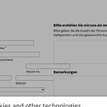
Bitte erstellen Sie mir/uns ein 
Bitte geben Sie die Anzahl der Perso
Halbpension und das gewünschte An
ame
*
partment
House no.
Bemerkungen
District
ies and other technologies.
fax