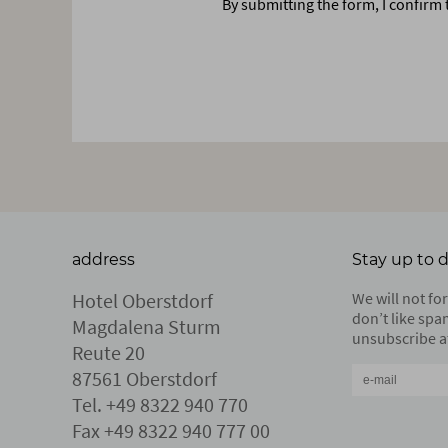
By submitting the form, I confirm 
address
Stay up to 
Hotel Oberstdorf
We will not f
don’t like spa
Magdalena Sturm
unsubscribe at
Reute 20
87561 Oberstdorf
Tel.
+49 8322 940 770
Fax +49 8322 940 777 00