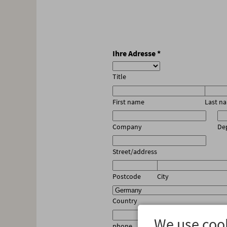
Ihre Adresse
*
Title
First name
Last n
Company
De
Street/address
Postcode
City
Country
We use cook
phone
Mobile