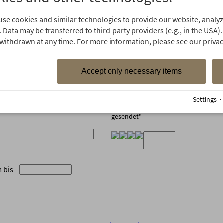
Wie sind Sie auf uns aufmerksa
se cookies and similar technologies to provide our website, analyze
 Data may be transferred to third-party providers (e.g., in the USA).
withdrawn at any time. For more information, please see our privacy
otelprospekt zu.
iterhin über Ihre Angebote
Accept only necessary items
Hinweis:
Das Formular ist erst abgesendet, we
Settings
sehen ist: "Formular Anfrageformula
, Wochentag) bzw. wie wir Sie am
gesendet"
 bis