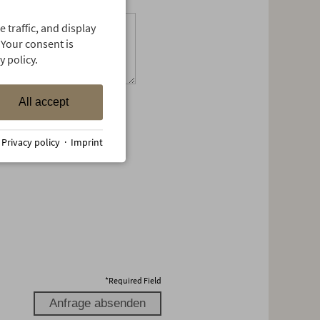
m geworden?
 traffic, and display
 Your consent is
 policy.
All accept
nn folgende Information zu
·
Privacy policy
·
Imprint
r wurde abgespeichert und
*
Required Field