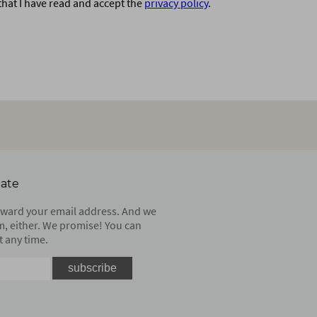
that I have read and accept the
privacy policy
.
date
orward your email address. And we
m, either. We promise! You can
 any time.
subscribe