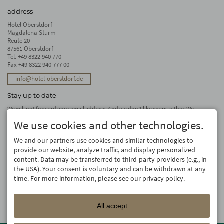
address
Hotel Oberstdorf
Magdalena Sturm
Reute 20
87561 Oberstdorf
Tel.
+49 8322 940 770
Fax +49 8322 940 777 00
info@hotel-oberstdorf.de
Stay up to date
We will not forward your email address. And we don’t like spam, either. We
promise! You can unsubscribe at any time.
We use cookies and other technologies.
subscribe
We and our partners use cookies and similar technologies to
provide our website, analyze traffic, and display personalized
content. Data may be transferred to third-party providers (e.g., in
the USA). Your consent is voluntary and can be withdrawn at any
time. For more information, please see our privacy policy.
All accept