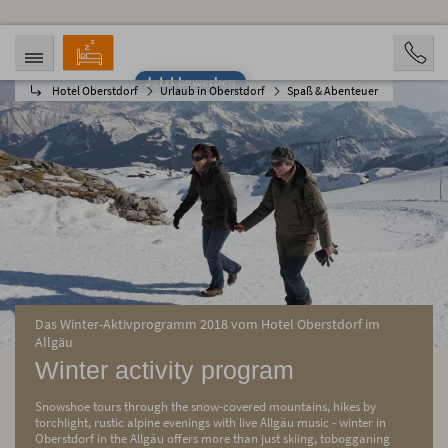
Jetzt bewerben
Hotel Oberstdorf
Urlaub in Oberstdorf
Spaß & Abenteuer
ANREISE
ABREISE
07.08.2026
12.08.2026
PERSONEN
2 Personen
BUCHEN
Das Winter-Aktivprogramm 2018 vom Hotel Oberstdorf im
Allgäu
Winter activity program
Snowshoe tours through the snow-covered mountains, hikes by
torchlight, rustic alpine evenings with live Allgäu music - winter in
Oberstdorf in the Allgäu offers more than just skiing, tobogganing