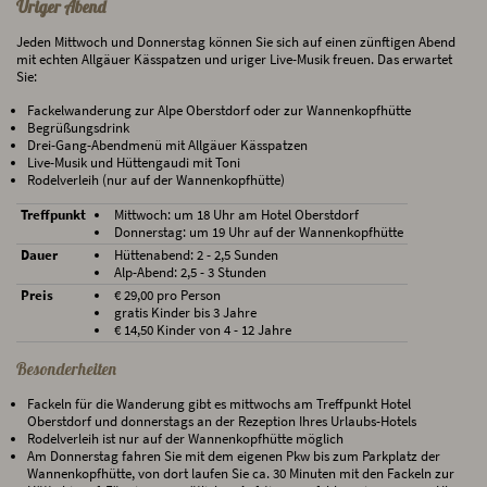
Uriger Abend
Jeden Mittwoch und Donnerstag können Sie sich auf einen zünftigen Abend
mit echten Allgäuer Kässpatzen und uriger Live-Musik freuen. Das erwartet
Sie:
Fackelwanderung zur Alpe Oberstdorf oder zur Wannenkopfhütte
Begrüßungsdrink
Drei-Gang-Abendmenü mit Allgäuer Kässpatzen
Live-Musik und Hüttengaudi mit Toni
Rodelverleih (nur auf der Wannenkopfhütte)
Treffpunkt
Mittwoch: um 18 Uhr am Hotel Oberstdorf
Donnerstag: um 19 Uhr auf der Wannenkopfhütte
Dauer
Hüttenabend: 2 - 2,5 Sunden
Alp-Abend: 2,5 - 3 Stunden
Preis
€ 29,00 pro Person
gratis Kinder bis 3 Jahre
€ 14,50 Kinder von 4 - 12 Jahre
Besonderheiten
Fackeln für die Wanderung gibt es mittwochs am Treffpunkt Hotel
Oberstdorf und donnerstags an der Rezeption Ihres Urlaubs-Hotels
Rodelverleih ist nur auf der Wannenkopfhütte möglich
Am Donnerstag fahren Sie mit dem eigenen Pkw bis zum Parkplatz der
Wannenkopfhütte, von dort laufen Sie ca. 30 Minuten mit den Fackeln zur