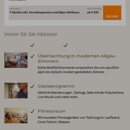
ANGEBOT
PRO PERSON
7 Nächte inkl. Verwöhnpension und Alpen Wellness
ab € 999
BUCHEN
Immer für Sie inklusive
Übernachtung in modernen Allgäu-
Zimmern
Echte Wohlfühlmomente versprechen die von sportlich-
alpin bis stylisch-modern gestalteten Zimmer.
Gästeprogramm
Geführte Wanderungen, Tastings, Date mit der Kräuterhexe,
Live-Musik und vieles mehr.
Fitnessraum
Mit neuesten Fitnessgeräten von Technogym: Laufband,
Cross-Trainer, Stepper.