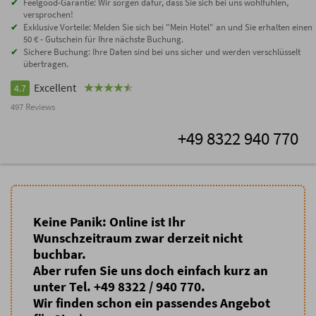
Feelgood-Garantie: Wir sorgen dafür, dass Sie sich bei uns wohlfühlen,
versprochen!
Exklusive Vorteile: Melden Sie sich bei "Mein Hotel" an und Sie erhalten einen
50 € - Gutschein für Ihre nächste Buchung.
Sichere Buchung: Ihre Daten sind bei uns sicher und werden verschlüsselt
übertragen.
Excellent
4.7
497 Reviews
+49 8322 940 770
Keine Panik: Online ist Ihr
Wunschzeitraum zwar derzeit nicht
buchbar.
Aber rufen Sie uns doch einfach kurz an
unter Tel. +49 8322 / 940 770.
Wir finden schon ein passendes Angebot