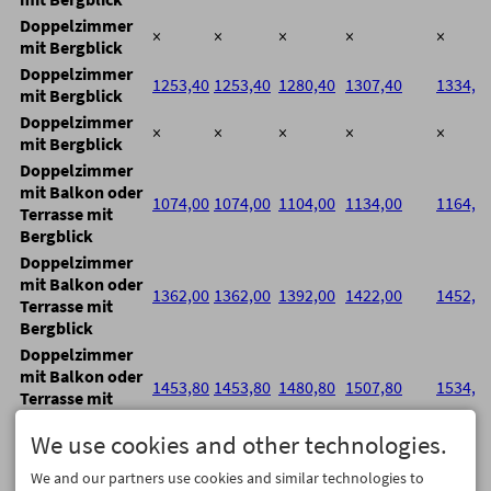
Doppelzimmer
×
×
×
×
×
mit Bergblick
Doppelzimmer
1253,40
1253,40
1280,40
1307,40
1334,4
mit Bergblick
Doppelzimmer
×
×
×
×
×
mit Bergblick
Doppelzimmer
mit Balkon oder
1074,00
1074,00
1104,00
1134,00
1164,0
Terrasse mit
Bergblick
Doppelzimmer
mit Balkon oder
1362,00
1362,00
1392,00
1422,00
1452,0
Terrasse mit
Bergblick
Doppelzimmer
mit Balkon oder
1453,80
1453,80
1480,80
1507,80
1534,8
Terrasse mit
Bergblick
We use cookies and other technologies.
Doppelzimmer
mit Balkon oder
We and our partners use cookies and similar technologies to
1503,80
1503,80
1530,80
1557,80
1584,8
Terrasse mit