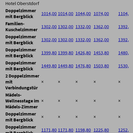
Hotel Oberstdorf
Doppelzimmer
1014,00
1014,00
1044,00
1074,00
1104,0
mit Bergblick
Familien-
1302,00
1302,00
1332,00
1362,00
1392,0
Kuschelzimmer
Doppelzimmer
1302,00
1302,00
1332,00
1362,00
1392,0
mit Bergblick
Doppelzimmer
1399,80
1399,80
1426,80
1453,80
1480,8
mit Bergblick
Doppelzimmer
1449,80
1449,80
1476,80
1503,80
1530,8
mit Bergblick
2 Doppelzimmer
mit
×
×
×
×
×
Verbindungstür
Mädels-
Wellnesstage im
×
×
×
×
×
Mädels-Zimmer
Doppelzimmer
×
×
×
×
×
mit Bergblick
Doppelzimmer
1171,80
1171,80
1198,80
1225,80
1252,8
mit Bergblick