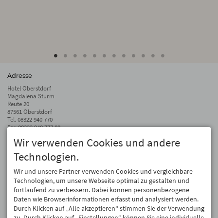
Adresse
Hotel Oberstdorf
Magdalena Sturm
Reute 20
87561 Oberstdorf
Tel.
08322 940 770
Fax 08322 940 777 00
Wir verwenden Cookies und andere
info@hotel-oberstdorf.de
Technologien.
Auf dem Laufenden bleiben
Wir geben Ihre E-Mail-Adresse nicht weiter. Wir mögen auch keinen Spam.
Wir und unsere Partner verwenden Cookies und vergleichbare
Versprochen! Eine Abmeldung ist jederzeit möglich.
Technologien, um unsere Webseite optimal zu gestalten und
fortlaufend zu verbessern. Dabei können personenbezogene
Anmelden
Daten wie Browserinformationen erfasst und analysiert werden.
Durch Klicken auf „Alle akzeptieren“ stimmen Sie der Verwendung
zu. Durch Klicken auf „Einstellungen“ können Sie eine individuelle