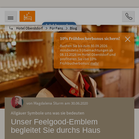
Jetzt bewerben
Hotel Oberstdorf
Für Fans
Blog
ANREISE
ABREISE
07.08.2026
12.08.2026
10% Frühbucherbonus sichern!
PERSONEN
Buchen Sie bis zum 30.09.2026
2 Personen
mindestens 3 Übernachtungen ab
08.11.2026 im Hotel Oberstdorf und
profitieren Sie von 10%
BUCHEN
Frühbucherbonus!
mehr
von Magdalena Sturm am 30.06.2020
Allgäuer Symbole uns was sie bedeuten
Unser Feelgood-Emblem
begleitet Sie durchs Haus