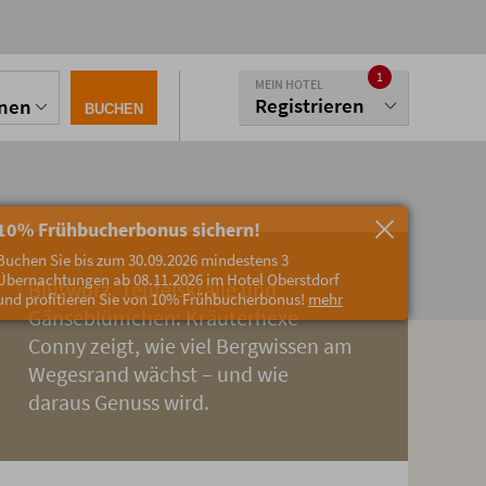
1
MEIN HOTEL
Registrieren
onen
BUCHEN
10% Frühbucherbonus sichern!
Buchen Sie bis zum 30.09.2026 mindestens 3
Übernachtungen ab 08.11.2026 im Hotel Oberstdorf
Blutwurz, Teufelskralle und
und profitieren Sie von 10% Frühbucherbonus!
mehr
Gänseblümchen: Kräuterhexe
Conny zeigt, wie viel Bergwissen am
Wegesrand wächst – und wie
daraus Genuss wird.