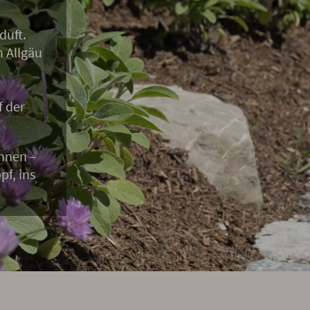
duft.
 Allgäu
 der
Ihnen –
f, ins