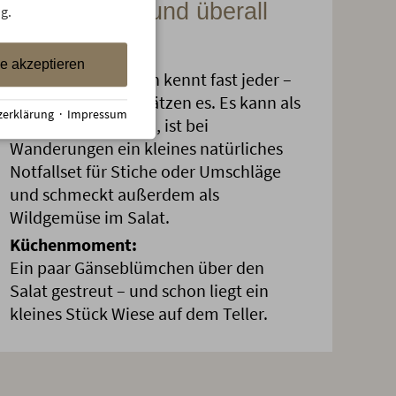
unterschätzt und überall
g.
bekannt
le akzeptieren
Das Gänseblümchen kennt fast jeder –
aber viele unterschätzen es. Es kann als
zerklärung
·
Impressum
Tee genutzt werden, ist bei
Wanderungen ein kleines natürliches
Notfallset für Stiche oder Umschläge
und schmeckt außerdem als
Wildgemüse im Salat.
Küchenmoment:
Ein paar Gänseblümchen über den
Salat gestreut – und schon liegt ein
kleines Stück Wiese auf dem Teller.