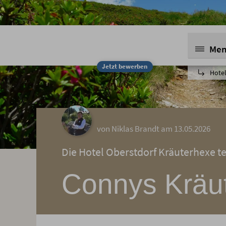
Me
Jetzt bewerben
Hotel
von Niklas Brandt am 13.05.2026
Die Hotel Oberstdorf Kräuterhexe te
Connys Kräu