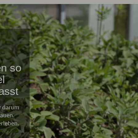
en so
l
asst
ur darum
hauen.
erleben.