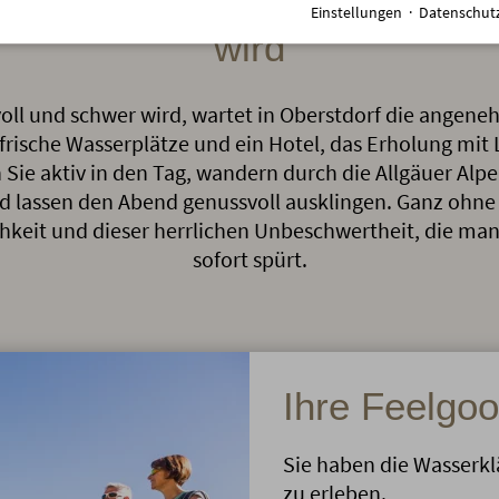
im Allgäu: Wenn der Sommer w
Einstellungen
·
Datenschut
wird
oll und schwer wird, wartet in Oberstdorf die angen
, frische Wasserplätze und ein Hotel, das Erholung mi
 Sie aktiv in den Tag, wandern durch die Allgäuer Alp
d lassen den Abend genussvoll ausklingen. Ganz ohne 
hkeit und dieser herrlichen Unbeschwertheit, die man
sofort spürt.
Ihre Feelgo
Sie haben die Wasserklä
zu erleben.