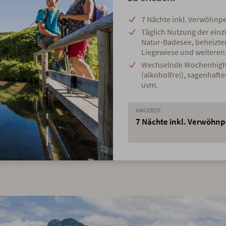
7 Nächte inkl. Verwöhnp
Täglich Nutzung der einz
Natur-Badesee, beheizte
Liegewiese und weitere
Wechselnde Wochenhighlig
(alkoholfrei), sagenhaf
uvm.
ANGEBOT
7 Nächte inkl. Verwöhn