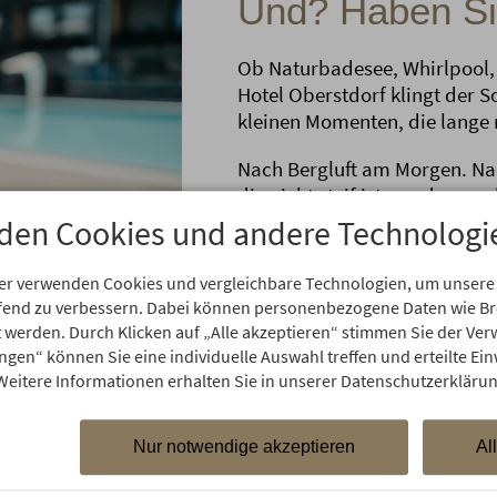
Und? Haben Sie
Ob Naturbadesee, Whirlpool
Hotel Oberstdorf klingt der 
kleinen Momenten, die lange 
Nach Bergluft am Morgen. Na
die nicht steif ist, sondern 
Sie durchatmen, auftanken u
den Cookies und andere Technologi
hineinlächeln.
er verwenden Cookies und vergleichbare Technologien, um unsere
aufend zu verbessern. Dabei können personenbezogene Daten wie 
rt werden. Durch Klicken auf „Alle akzeptieren“ stimmen Sie der V
ungen“ können Sie eine individuelle Auswahl treffen und erteilte Ein
Weitere Informationen erhalten Sie in unserer Datenschutzerklärun
Nur notwendige akzeptieren
Al