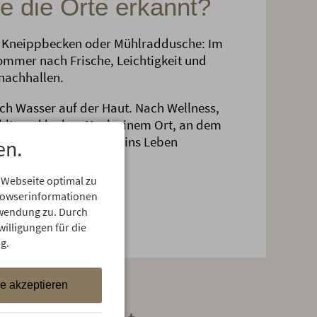
 die Orte erkannt?
, Kneippbecken oder Mühlraddusche: Im
Sommer nach Frische, Leichtigkeit und
nachhallen.
ch Wasser auf der Haut. Nach Wellness,
wohltuend locker. Nach einem Ort, an dem
nd einfach mal wieder ins Leben
en.
 Webseite optimal zu
Browserinformationen
erwendung zu. Durch
willigungen für die
g.
le akzeptieren