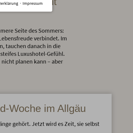
ieder leicht
zerklärung
·
Impressum
ehmere Seite des Sommers:
t Lebensfreude verbindet. Im
en, tauchen danach in die
steifes Luxushotel-Gefühl.
 nicht planen kann – aber
od-Woche im Allgäu
nge gehört. Jetzt wird es Zeit, sie selbst