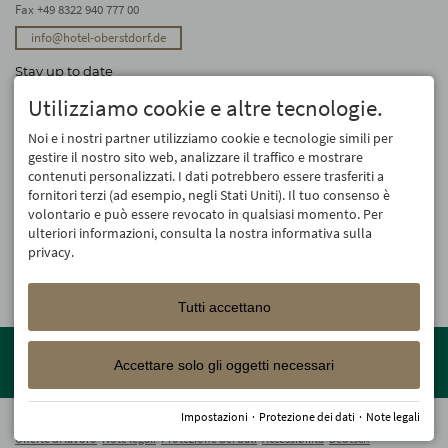
Fax +49 8322 940 777 00
info@hotel-oberstdorf.de
Stay up to date
We will not forward your email address. And we don’t like spam, either. We
Utilizziamo cookie e altre tecnologie.
promise! You can unsubscribe at any time.
Noi e i nostri partner utilizziamo cookie e tecnologie simili per
Registro
gestire il nostro sito web, analizzare il traffico e mostrare
contenuti personalizzati. I dati potrebbero essere trasferiti a
fornitori terzi (ad esempio, negli Stati Uniti). Il tuo consenso è
volontario e può essere revocato in qualsiasi momento. Per
ulteriori informazioni, consulta la nostra informativa sulla
privacy.
Tutti accettano
Member of the
Oberstdorf Resort
family – the most beautiful
holiday accommodations in Oberstdorf with guaranteed skiing and
Accettare solo gli oggetti necessari
family holiday programme!
Impostazioni
·
Protezione dei dati
·
Note legali
© 2026 Hotel Oberstdorf
Offerte di lavoro
Note legali
Protezione dei dati
Accessibilità
Deutsch