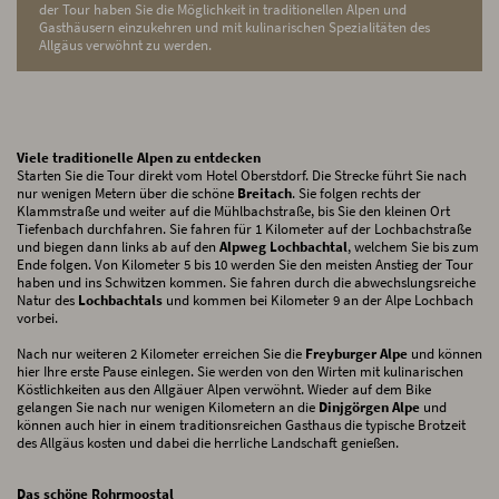
der Tour haben Sie die Möglichkeit in traditionellen Alpen und
Gasthäusern einzukehren und mit kulinarischen Spezialitäten des
Allgäus verwöhnt zu werden.
Viele traditionelle Alpen zu entdecken
Starten Sie die Tour direkt vom Hotel Oberstdorf. Die Strecke führt Sie nach
nur wenigen Metern über die schöne
Breitach
. Sie folgen rechts der
Klammstraße und weiter auf die Mühlbachstraße, bis Sie den kleinen Ort
Tiefenbach durchfahren. Sie fahren für 1 Kilometer auf der Lochbachstraße
und biegen dann links ab auf den
Alpweg Lochbachtal
, welchem Sie bis zum
Ende folgen. Von Kilometer 5 bis 10 werden Sie den meisten Anstieg der Tour
haben und ins Schwitzen kommen. Sie fahren durch die abwechslungsreiche
Natur des
Lochbachtals
und kommen bei Kilometer 9 an der Alpe Lochbach
vorbei.
Nach nur weiteren 2 Kilometer erreichen Sie die
Freyburger Alpe
und können
hier Ihre erste Pause einlegen. Sie werden von den Wirten mit kulinarischen
Köstlichkeiten aus den Allgäuer Alpen verwöhnt. Wieder auf dem Bike
gelangen Sie nach nur wenigen Kilometern an die
Dinjgörgen Alpe
und
können auch hier in einem traditionsreichen Gasthaus die typische Brotzeit
des Allgäus kosten und dabei die herrliche Landschaft genießen.
Das schöne Rohrmoostal