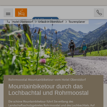
Jetzt bewerben
Hotel Oberstdorf
Urlaub in Oberstdorf
Tourenplaner
ANREISE
ABREISE
07.08.2026
12.08.2026
PERSONEN
2 Personen
BUCHEN
Rohrmoostal Mountainbiketour vom Hotel Oberstdorf
Mountainbiketour durch das
Lochbachtal und Rohrmoostal
Die schöne Mountainbiketour führt Sie entlang des
Landschaftsschutzgebietes Rohrmoostal und des Lochbachtals. Auf