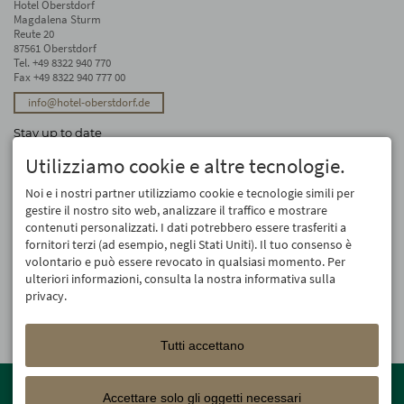
Hotel Oberstdorf
Magdalena Sturm
Reute 20
87561 Oberstdorf
Tel.
+49 8322 940 770
Fax +49 8322 940 777 00
info@hotel-oberstdorf.de
Stay up to date
We will not forward your email address. And we don’t like spam, either. We
Utilizziamo cookie e altre tecnologie.
promise! You can unsubscribe at any time.
Noi e i nostri partner utilizziamo cookie e tecnologie simili per
Registro
gestire il nostro sito web, analizzare il traffico e mostrare
contenuti personalizzati. I dati potrebbero essere trasferiti a
fornitori terzi (ad esempio, negli Stati Uniti). Il tuo consenso è
volontario e può essere revocato in qualsiasi momento. Per
ulteriori informazioni, consulta la nostra informativa sulla
privacy.
Tutti accettano
Member of the
Oberstdorf Resort
family – the most beautiful
holiday accommodations in Oberstdorf with guaranteed skiing and
Accettare solo gli oggetti necessari