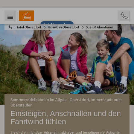
Jetzt bewerben
Hotel Oberstdorf
Urlaub in Oberstdorf
Spaß & Abenteuer
ANREISE
ABREISE
10.08.2026
15.08.2026
PERSONEN
2 Personen
BUCHEN
Sommerrodelbahnen im Allgäu - Oberstdorf, Immenstadt oder
Oberstaufen
Einsteigen, Anschnallen und den
Fahrtwind fühlen
Sie sind ein richtiger Adrenalinliebhaber und benötigen viel Action in