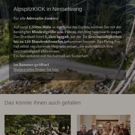
AlpspitzKICK in Nesselwang
Für alle
Adrenalin-Junkies
:
Auf rund
1.500m Höhe
in der Nähe des Gipfels, können Sie mit der
benötigten
Mindestgröße von 150cm
, den Weg talabwärts wagen.
Das Drahtseil führt
1,2km bergab
, bei der Sie
Geschwindigkeiten
bis zu 120 Stundenkilometer
bekommen können. Das Flying Fox
hat selbst regulierende Magnetbremsen, die automatisch Ihre
Geschwindigkeit abbremsen.
Ein Nervenkitzel mit Höchstmaß an Sicherheit!
im Sommer geöffnet
Weitere Infos finden Sie hier.
Das könnte Ihnen auch gefallen