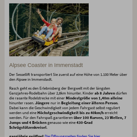
Alpsee Coaster in Immenstadt
Der Sessellift transportiert Sie zuerst auf eine Höhe von 1.100 Meter über
den Alpsee in Immenstadt.
Rasch geht es den Erlebnisberg der Bergwelt mit der längsten
Ganzjahres-Rodelbahn über 2,8km hinunter. Kinder
ab 8 Jahren
dürfen
die rasante Rodelstrecke mit einer
Mindestgröße von 1,40m
alleine
hinunter rasen.
Jüngere
nur in
Begleitung einer älteren Person
.
Dabei kann die Geschwindigkeit von jedem Fahrgast selbst reguliert
werden und eine
Höchstgeschwindigkeit bis zu 40km/h
erreicht
werden. Für den Fahrspaß garantieren
über 100 Kurven, 23 Wellen, 7
Jumps und 4 Brücken
genauso wie eine
430-Grad
Schrägstützenkreisel
.
ganzjährig geöffnet
Die Öffnungszeiten finden Sie hier.