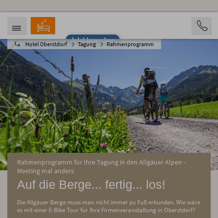
Jetzt bewerben
Hotel Oberstdorf
Tagung
Rahmenprogramm
ANREISE
ABREISE
09.08.2026
14.08.2026
PERSONEN
2 Personen
BUCHEN
Rahmenprogramm für Ihre Tagung in den Allgäuer Alpen -
Meeting mal anders
Auf die Berge... fertig... los!
Die Allgäuer Berge muss man nicht immer zu Fuß erkunden. Wie wäre
es mit einer E-Bike Tour für Ihre Firmenveranstaltung in Oberstdorf?