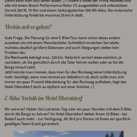
Damit kann man sich sehen lassen. ;-) Unsere E-Bikes der Firma Haibikes sind
alle mit einem Bosch Performance Motor CX ausgestattet und unterstützen
Sie mit 250 W, 75 Nm und einem leistungsstarken 500 Wh Akku. Die motorische
Unterstützung findet bis maximal 25 km/h statt.
Wohin soll es gehen?
Gute Frage. Die Planung für eine E-Bike-Tour kann schon etwas anders
aussehen als mit einem Mountainbike. Schließlich erreichen Sie relativ
mühelos deutlich größere Distanzen und auch Steigungen stellen kein
Problem dar.
Die Reichweite beträgt max. 120 km. Natürlich variiert diese ziemlich, je
nachdem, ob Sie gemütlich durch die Täler fahren wollen oder es Sie die
Berge hinauf zieht.
Jetzt könnte man meinen, dass man für den Rückweg keine Unterstützung
mehr benötigt, wenn man einmal am Nebelhorn ist, doch sollte man sich
immer ein paar Prozent Akkuleistung für den Rückweg aufheben, liegt das
Hotel Oberstdorf doch so idyllisch auf einer Anhöhe. ;-)
E-Bike Verleih im Hotel Oberstdorf
Wir wäre es? Haben Sie Lust einen Tag oder ein paar Stunden mit dem E-Bike
durch die Berge zu fahren? Im Hotel Oberstdorf stehen Ihnen 10 Bikes - bei
Bedarf auch mehr - zur Verfügung. Ab 39 € pro Person ist Ihnen ein sportlich-
geselliges Team-Event garantiert.