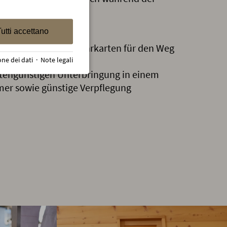
utti accettano
nd Kopiergeld
hülerwohnheim & Fahrkarten für den Weg
one dei dati
·
Note legali
stengünstigen Unterbringung in einem
er sowie günstige Verpflegung