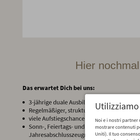
Hier nochmal
Das erwartet Dich bei uns:
3-jährige duale Ausbildung in Hotel & Schu
Utilizziamo
Regelmäßiger, strukturierter Abteilungswe
viele Aufstiegschancen und Weiterbildung
Noi e i nostri partner 
Sonn-, Feiertags- und Nachtzuschläge, Son
mostrare contenuti per
Jahresabschlusszeugnis
Uniti). Il tuo consen