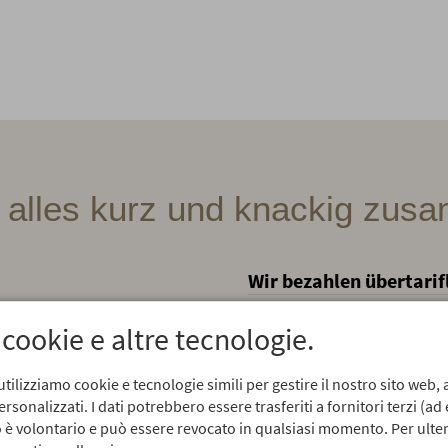
 alles kurz und knackig zus
Wir bezahlen übertarif
1. Ausbildungsjahr
€ 
le mit Blockunterricht
 cookie e altre tecnologie.
chsel
2. Ausbildungsjahr
€ 
smöglichkeiten
utilizziamo cookie e tecnologie simili per gestire il nostro sito web, a
3. Ausbildungsjahr
€ 
derprämie für ein gutes
sonalizzati. I dati potrebbero essere trasferiti a fornitori terzi (ad
so è volontario e può essere revocato in qualsiasi momento. Per ulter
Wir übernehmen einige