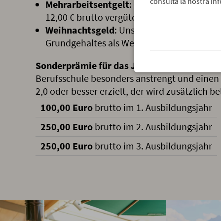
consulta la nostra inf
Mehrarbeitsentgelt
: Jede geleistete Meh
12,00 € brutto vergütet!
Weihnachtsgeld
: Unsere Azubis bekomm
Grundgehaltes als Weihnachtsgeld!
Sonderprämie für das Jahresabschlusszeu
Berufsschule besonders anstrengt und einen
2,0 oder besser erzielt, der wird zusätzlich b
100,00 Euro
brutto im 1. Ausbildungsjahr
250,00 Euro
brutto im 2. Ausbildungsjahr
250,00 Euro
brutto im 3. Ausbildungsjahr