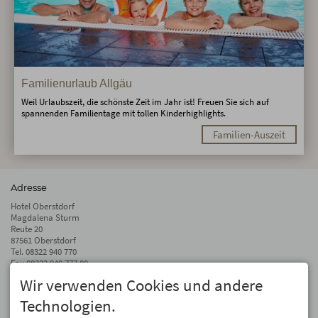
Familienurlaub Allgäu
Weil Urlaubszeit, die schönste Zeit im Jahr ist! Freuen Sie sich auf
spannenden Familientage mit tollen Kinderhighlights.
Familien-Auszeit
Adresse
Hotel Oberstdorf
Magdalena Sturm
Reute 20
87561 Oberstdorf
Tel.
08322 940 770
Fax 08322 940 777 00
Wir verwenden Cookies und andere
info@hotel-oberstdorf.de
Technologien.
Auf dem Laufenden bleiben