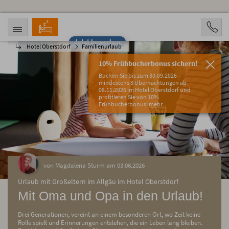
Jetzt bewerben
Hotel Oberstdorf
Familienurlaub
ANREISE
ABREISE
06.08.2026
11.08.2026
10% Frühbucherbonus sichern!
PERSONEN
Buchen Sie bis zum 30.09.2026
2 Personen
mindestens 3 Übernachtungen ab
08.11.2026 im Hotel Oberstdorf und
profitieren Sie von 10%
BUCHEN
Frühbucherbonus!
mehr
von Magdalena Sturm am 03.06.2026
Urlaub mit Großeltern im Allgäu im Hotel Oberstdorf
Mit Oma und Opa in den Urlaub!
Drei Generationen, vereint an einem besonderen Ort, wo Zeit keine
Rolle spielt und Erinnerungen entstehen, die ein Leben lang bleiben.