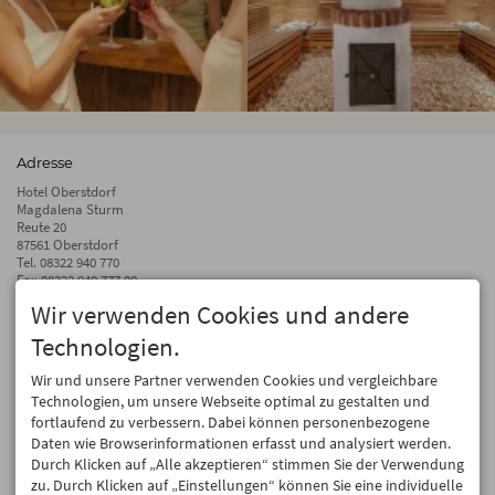
Adresse
Hotel Oberstdorf
Magdalena Sturm
Reute 20
87561 Oberstdorf
Tel.
08322 940 770
Fax 08322 940 777 00
Wir verwenden Cookies und andere
info@hotel-oberstdorf.de
Technologien.
Auf dem Laufenden bleiben
Wir geben Ihre E-Mail-Adresse nicht weiter. Wir mögen auch keinen Spam.
Wir und unsere Partner verwenden Cookies und vergleichbare
Versprochen! Eine Abmeldung ist jederzeit möglich.
Technologien, um unsere Webseite optimal zu gestalten und
fortlaufend zu verbessern. Dabei können personenbezogene
Anmelden
Daten wie Browserinformationen erfasst und analysiert werden.
Durch Klicken auf „Alle akzeptieren“ stimmen Sie der Verwendung
zu. Durch Klicken auf „Einstellungen“ können Sie eine individuelle