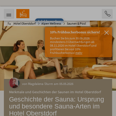
Jetzt bewerben
Hotel Oberstdorf
Alpen Wellness
Saunen & Pool
ANREISE
ABREISE
07.08.2026
12.08.2026
10% Frühbucherbonus sichern!
PERSONEN
Buchen Sie bis zum 30.09.2026
2 Personen
mindestens 3 Übernachtungen ab
08.11.2026 im Hotel Oberstdorf und
profitieren Sie von 10%
BUCHEN
Frühbucherbonus!
mehr
von Magdalena Sturm am 05.05.2026
Merkmale und Geschichten der Saunen im Hotel Oberstdorf
Geschichte der Sauna: Ursprung
und besondere Sauna-Arten im
Hotel Oberstdorf