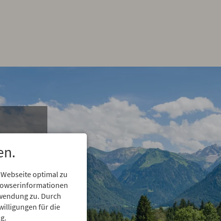
en.
ub
 Webseite optimal zu
Browserinformationen
erwendung zu. Durch
willigungen für die
Allgäu
g.