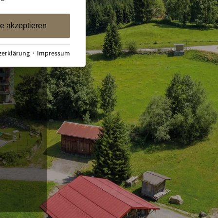
izierte
le akzeptieren
ktiven
zerklärung
·
Impressum