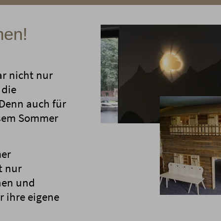
nen!
r nicht nur
 die
 Denn auch für
iesem Sommer
mer
t nur
hen und
r ihre eigene