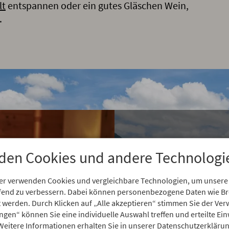
lt
entspannen oder ein gutes Gläschen Wein,
.
Feelgood-
den Cookies und andere Technologi
Familienurla
er verwenden Cookies und vergleichbare Technologien, um unsere
Allgäu
aufend zu verbessern. Dabei können personenbezogene Daten wie 
rt werden. Durch Klicken auf „Alle akzeptieren“ stimmen Sie der V
ungen“ können Sie eine individuelle Auswahl treffen und erteilte Ein
Urlaub mit Kindern im 
Weitere Informationen erhalten Sie in unserer Datenschutzerklärun