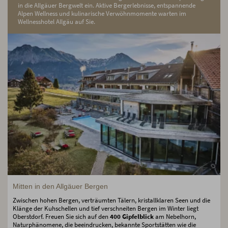
in die Allgäuer Bergwelt ein. Aktive Bergerlebnisse, entspannende
Alpen Wellness und kulinarische Verwöhnmomente warten im
Wellnesshotel Allgäu auf Sie.
Mitten in den Allgäuer Bergen
Zwischen hohen Bergen, verträumten Tälern, kristallklaren Seen und die
Klänge der Kuhschellen und tief verschneiten Bergen im Winter liegt
Oberstdorf. Freuen Sie sich auf den
400 Gipfelblick
am Nebelhorn,
Naturphänomene, die beeindrucken, bekannte Sportstätten wie die