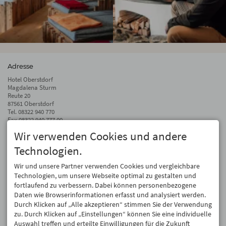
Adresse
Hotel Oberstdorf
Magdalena Sturm
Reute 20
87561 Oberstdorf
Tel.
08322 940 770
Fax 08322 940 777 00
Wir verwenden Cookies und andere
info@hotel-oberstdorf.de
Technologien.
Auf dem Laufenden bleiben
Wir geben Ihre E-Mail-Adresse nicht weiter. Wir mögen auch keinen Spam.
Wir und unsere Partner verwenden Cookies und vergleichbare
Versprochen! Eine Abmeldung ist jederzeit möglich.
Technologien, um unsere Webseite optimal zu gestalten und
fortlaufend zu verbessern. Dabei können personenbezogene
Anmelden
Daten wie Browserinformationen erfasst und analysiert werden.
Durch Klicken auf „Alle akzeptieren“ stimmen Sie der Verwendung
zu. Durch Klicken auf „Einstellungen“ können Sie eine individuelle
Auswahl treffen und erteilte Einwilligungen für die Zukunft