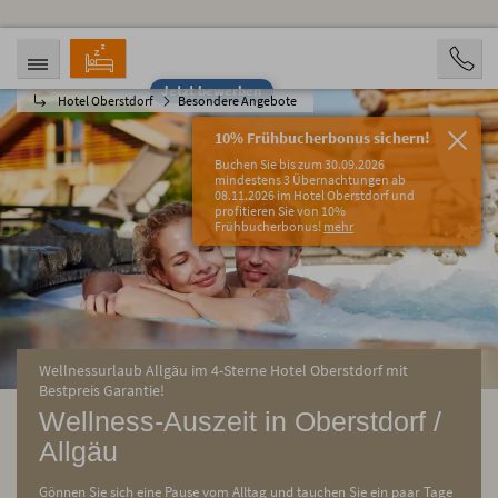
Jetzt bewerben
Hotel Oberstdorf
Besondere Angebote
ANREISE
ABREISE
07.08.2026
12.08.2026
10% Frühbucherbonus sichern!
PERSONEN
Buchen Sie bis zum 30.09.2026
2 Personen
mindestens 3 Übernachtungen ab
08.11.2026 im Hotel Oberstdorf und
profitieren Sie von 10%
BUCHEN
Frühbucherbonus!
mehr
Wellnessurlaub Allgäu im 4-Sterne Hotel Oberstdorf mit
Bestpreis Garantie!
Wellness-Auszeit in Oberstdorf /
Allgäu
Gönnen Sie sich eine Pause vom Alltag und tauchen Sie ein paar Tage