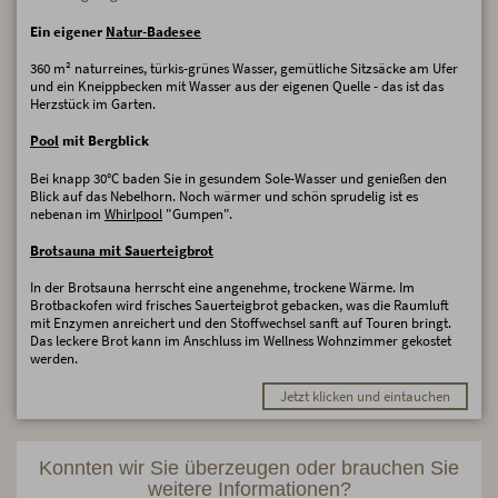
Ein eigener
Natur-Badesee
360 m² naturreines, türkis-grünes Wasser, gemütliche Sitzsäcke am Ufer
und ein Kneippbecken mit Wasser aus der eigenen Quelle - das ist das
Herzstück im Garten.
Pool
mit Bergblick
Bei knapp 30°C baden Sie in gesundem Sole-Wasser und genießen den
Blick auf das Nebelhorn. Noch wärmer und schön sprudelig ist es
nebenan im
Whirlpool
"Gumpen".
Brotsauna mit Sauerteigbrot
In der Brotsauna herrscht eine angenehme, trockene Wärme. Im
Brotbackofen wird frisches Sauerteigbrot gebacken, was die Raumluft
mit Enzymen anreichert und den Stoffwechsel sanft auf Touren bringt.
Das leckere Brot kann im Anschluss im Wellness Wohnzimmer gekostet
werden.
Jetzt klicken und eintauchen
Konnten wir Sie überzeugen oder brauchen Sie
weitere Informationen?