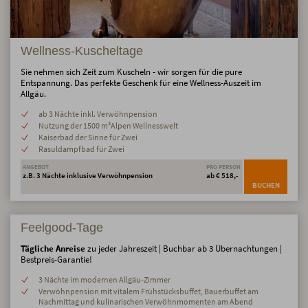
Wellness-Kuscheltage
Sie nehmen sich Zeit zum Kuscheln - wir sorgen für die pure
Entspannung. Das perfekte Geschenk für eine Wellness-Auszeit im
Allgäu.
ab 3 Nächte inkl. Verwöhnpension
Nutzung der 1500 m²Alpen Wellnesswelt
Kaiserbad der Sinne für Zwei
Rasuldampfbad für Zwei
ANGEBOT
PRO PERSON
z.B. 3 Nächte inklusive Verwöhnpension
ab € 518,-
BUCHEN
Feelgood-Tage
Tägliche Anreise
zu jeder Jahreszeit | Buchbar ab 3 Übernachtungen |
Bestpreis-Garantie!
3 Nächte im modernen Allgäu-Zimmer
Verwöhnpension mit vitalem Frühstücksbuffet, Bauerbuffet am
Nachmittag und kulinarischen Verwöhnmomenten am Abend