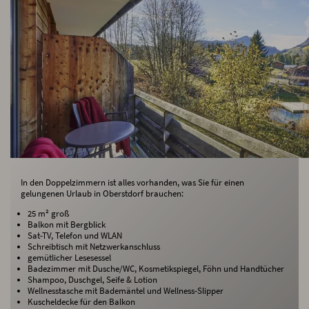
Die Doppelzimmer mit Bergblick und Balkon
oder Terrasse im Detail
In den Doppelzimmern ist alles vorhanden, was Sie für einen
gelungenen Urlaub in Oberstdorf brauchen:
25 m² groß
Balkon mit Bergblick
Sat-TV, Telefon und WLAN
Schreibtisch mit Netzwerkanschluss
gemütlicher Lesesessel
Badezimmer mit Dusche/WC, Kosmetikspiegel, Föhn und Handtücher
Shampoo, Duschgel, Seife & Lotion
Wellnesstasche mit Bademäntel und Wellness-Slipper
Kuscheldecke für den Balkon