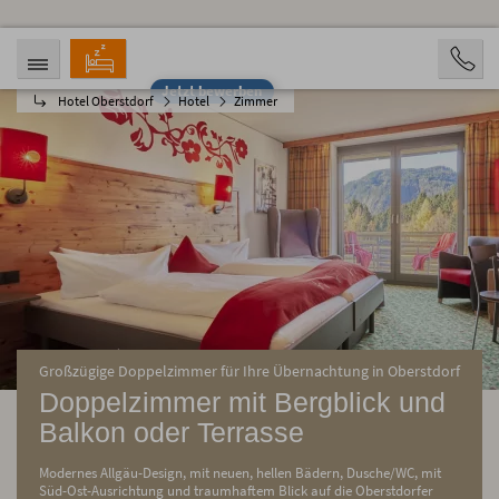
Jetzt bewerben
Hotel Oberstdorf
Hotel
Zimmer
ANREISE
ABREISE
08.08.2026
13.08.2026
PERSONEN
2 Personen
BUCHEN
Großzügige Doppelzimmer für Ihre Übernachtung in Oberstdorf
Doppelzimmer mit Bergblick und
Balkon oder Terrasse
Modernes Allgäu-Design, mit neuen, hellen Bädern, Dusche/WC, mit
Süd-Ost-Ausrichtung und traumhaftem Blick auf die Oberstdorfer