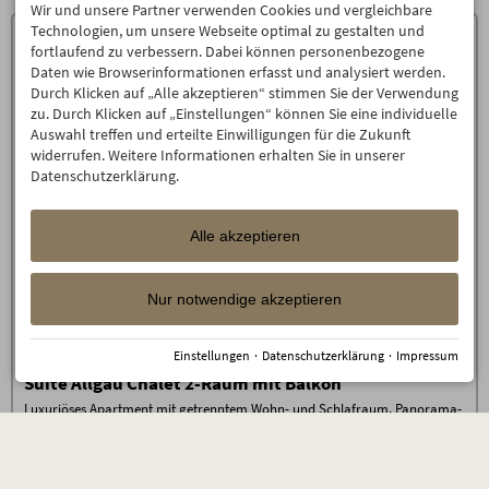
Wir und unsere Partner verwenden Cookies und vergleichbare
verschiedenen
Technologien, um unsere Webseite optimal zu gestalten und
Frühstückskomponenten von 7.30
fortlaufend zu verbessern. Dabei können personenbezogene
bis 11 Uhr
täglich Nutzung der einzigartigen
Daten wie Browserinformationen erfasst und analysiert werden.
1500 m² Alpen Wellnesswelt
mit
Durch Klicken auf „Alle akzeptieren“ stimmen Sie der Verwendung
beheiztem Außen-Sole-Pool,
zu. Durch Klicken auf „Einstellungen“ können Sie eine individuelle
Allgäuer Sauna Alpe, Steinbad,
Auswahl treffen und erteilte Einwilligungen für die Zukunft
Allgäuer Flachsbad, Backstüble,
widerrufen. Weitere Informationen erhalten Sie in unserer
Mühlraddusche, Wellness-
Datenschutzerklärung.
Wohnzimmer, Raum der Stille,
Panorama-Ruheraum, Ruhe-Tenne
mit Wasserbetten sowie der grünen
Alle akzeptieren
Garten-Oase
im Sommer Naturidylle am Badesee
Fitnessraum mit neuesten Geräten
Nur notwendige akzeptieren
von Technogym
täglich Oberstdorfer Steinewasser,
Tee und Saunabrot an der
Einstellungen
·
Datenschutzerklärung
·
Impressum
Wellnessbar
Suite Allgäu Chalet 2-Raum mit Balkon
hochklassiges Gästeprogramm mit
gemeinsamen Wanderungen, Alp-
Luxuriöses Apartment mit getrenntem Wohn- und Schlafraum, Panorama-
Abend mit Live-Musik, Feuerabend,
Balkon. Ca. 65 m²
Whisky-Tasting uvm.
Viel Raum für Ihren Urlaub Sie suchen ein Urlaubszuhause mit viel Raum
für sich allein oder Ihre ganze Familie? Die stilvoll gestalteten, neuen Hotel
Buchungsbedingungen