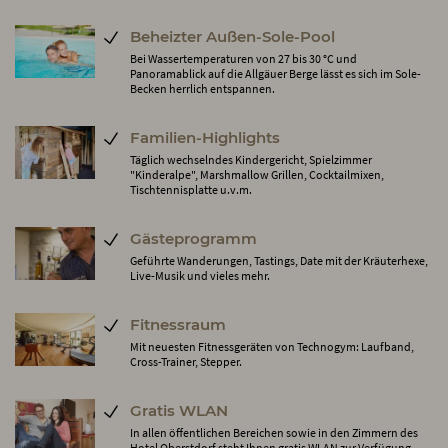
Beheizter Außen-Sole-Pool
Bei Wassertemperaturen von 27 bis 30 °C und
Panoramablick auf die Allgäuer Berge lässt es sich im Sole-
Becken herrlich entspannen.
Familien-Highlights
Täglich wechselndes Kindergericht, Spielzimmer
"Kinderalpe", Marshmallow Grillen, Cocktailmixen,
Tischtennisplatte u.v.m.
Gästeprogramm
Geführte Wanderungen, Tastings, Date mit der Kräuterhexe,
Live-Musik und vieles mehr.
Fitnessraum
Mit neuesten Fitnessgeräten von Technogym: Laufband,
Cross-Trainer, Stepper.
Gratis WLAN
In allen öffentlichen Bereichen sowie in den Zimmern des
Hotel Oberstdorf steht Ihnen gratis WLAN zur Verfügung.