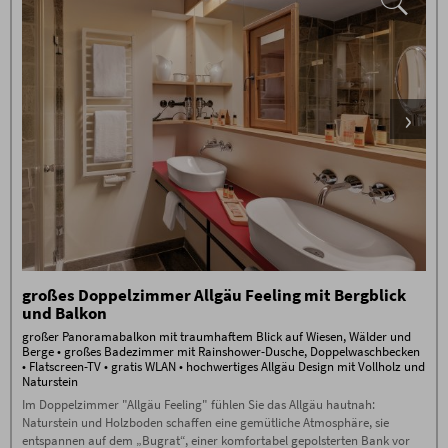
täglich Nutzung der einzigartigen
1500 m² Alpen Wellnesswelt
mit
beheiztem Außen-Sole-Pool,
Allgäuer Sauna Alpe, Steinbad,
Allgäuer Flachsbad, Backstüble,
Mühlraddusche, Wellness-
Wohnzimmer, Raum der Stille,
Panorama-Ruheraum, Ruhe-Tenne
mit Wasserbetten sowie der grünen
Garten-Oase
im Sommer Naturidylle am Badesee
Fitnessraum mit neuesten Geräten
von Technogym
täglich Oberstdorfer Steinewasser,
Tee und Saunabrot an der
Wellnessbar
großes Doppelzimmer Allgäu Feeling mit Bergblick
hochklassiges Gästeprogramm mit
und Balkon
gemeinsamen Wanderungen, Alp-
Abend mit Live-Musik, Feuerabend,
großer Panoramabalkon mit traumhaftem Blick auf Wiesen, Wälder und
Whisky-Tasting uvm.
Berge • großes Badezimmer mit Rainshower-Dusche, Doppelwaschbecken
• Flatscreen-TV • gratis WLAN • hochwertiges Allgäu Design mit Vollholz und
Buchungsbedingungen
Naturstein
Es gelten die
Buchungsbedingungen
(PDF) des
Im Doppelzimmer "Allgäu Feeling" fühlen Sie das Allgäu hautnah:
Hotel Oberstdorf, Reute 20, D-87561 Oberstdorf.
Naturstein und Holzboden schaffen eine gemütliche Atmosphäre, sie
Check-in ab 15 Uhr. Falls Sie nach 23.00
entspannen auf dem „Bugrat“, einer komfortabel gepolsterten Bank vor
Uhr anreisen, kontaktieren Sie uns bitte am