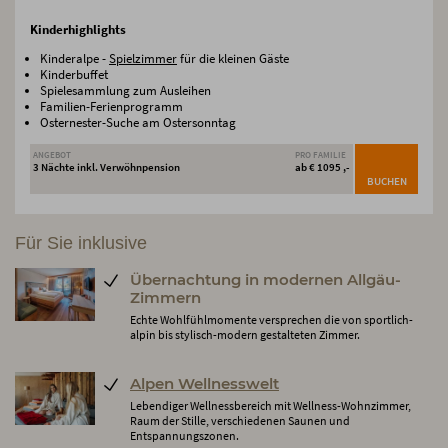
Kinderhighlights
Kinderalpe -
Spielzimmer
für die kleinen Gäste
Kinderbuffet
Spielesammlung zum Ausleihen
Familien-Ferienprogramm
Osternester-Suche am Ostersonntag
ANGEBOT
PRO FAMILIE
3 Nächte inkl. Verwöhnpension
ab € 1095 ,-
BUCHEN
Für Sie inklusive
Übernachtung in modernen Allgäu-
Zimmern
Echte Wohlfühlmomente versprechen die von sportlich-
alpin bis stylisch-modern gestalteten Zimmer.
Alpen Wellnesswelt
Lebendiger Wellnessbereich mit Wellness-Wohnzimmer,
Raum der Stille, verschiedenen Saunen und
Entspannungszonen.