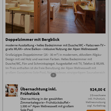
Doppelzimmer mit Bergblick
moderne Ausstattung • helles Badezimmer mit Dusche/WC • Flatscreen-TV •
gratis WLAN • ohne Balkon • inklusive Nutzung der Alpen Wellnesswelt
Großzügiges Doppelzimmer (25 - 30 m²) in modernem, stilvollem Allgäu-
Design mit viel Holz und warmen Farben. Helles Badezimmer mit
Dusche/WC, Fön und Schminkspiegel. Ausgestattet mit TV, Telefon & WLAN.
Im Preis enthalten ist die freie Benutzung der Alpen Wellnesswelt mit
großem Ganzjahres-Sole-Pool, Naturbadesee, einzigartigem Saunabereich
+
mit Sauna-Alpe, Steinbad, Backstüble, Flachsbad und vielem mehr.
Übernachtung inkl.
924,00 €
Frühstück
2 Erwachsene
Übernachtung in der gewählten
inkl. Frühstück,
Zimmerkategorie • Frühstücksbuffet •
Wellnessnutzung
zzgl. Kurbeitrag
1.500 m² Alpen Wellnesswelt mit großem
Sole-Pool__