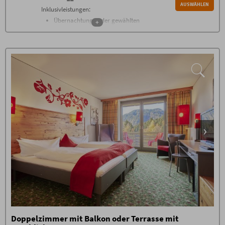
AUSWÄHLEN
Inklusivleistungen:
Übernachtung in der gewählten
+
Zimmerkategorie
Frühstücksbuffet mit über 100
verschiedenen
Frühstückskomponenten von 7.30
bis 11 Uhr
täglich Nutzung der einzigartigen
1500 m² Alpen Wellnesswelt
mit
beheiztem Außen-Sole-Pool,
Allgäuer Sauna Alpe, Steinbad,
Allgäuer Flachsbad, Backstüble,
Mühlraddusche, Wellness-
Wohnzimmer, Raum der Stille,
Panorama-Ruheraum, Ruhe-Tenne
mit Wasserbetten sowie der grünen
Garten-Oase
im Sommer Naturidylle am Badesee
Fitnessraum mit neuesten Geräten
von Technogym
täglich Oberstdorfer Steinewasser,
Tee und Saunabrot an der
Wellnessbar
Doppelzimmer mit Balkon oder Terrasse mit
hochklassiges Gästeprogramm mit