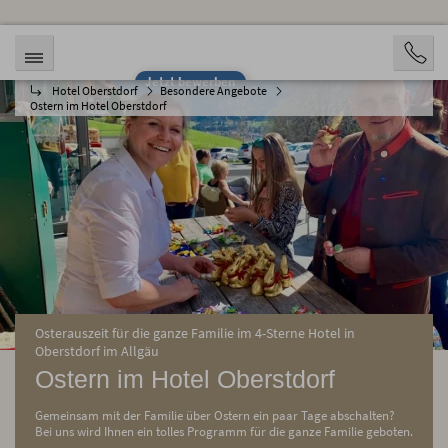
Jetzt bewerben
Hotel Oberstdorf
Besondere Angebote
Ostern im Hotel Oberstdorf
Osterauszeit für die ganze Familie im 4-Sterne Hotel in
Oberstdorf im Allgäu
Ostern im Hotel Oberstdorf
Gemeinsam mit der Familie über Ostern ein paar Tage abschalten?
Bei uns wird Ihnen ein tolles Programm für die ganze Familie geboten.