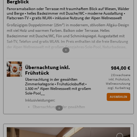
Bergblick
gemeinsamen Wanderungen, Alp-
Abend mit Live-Musik, Feuerabend,
Panoramabalkon oder Terrasse mit traumhaftem Blick auf Wiesen, Wälder
Whisky-Tasting uvm.
und Berge • helles Badezimmer mit Dusche/WC • moderne Ausstattung •
Flatscreen-TV • gratis WLAN • inklusive Nutzung der Alpen Wellnesswelt
Buchungsbedingungen
Großzügiges Doppelzimmer (25m²) in modernem, stilvollem Allgäu-Design
Es gelten die
Buchungsbedingungen
(PDF) des
Hotel Oberstdorf, Reute 20, D-87561 Oberstdorf.
mit viel Holz und warmen Farben. Balkon oder Terrasse. Helles
Badezimmer mit Dusche/WC, Fön und Schminkspiegel. Ausgestattet mit
Check-in ab 15 Uhr. Falls Sie nach 23.00
Uhr anreisen, kontaktieren Sie uns bitte am
Sat-TV, Telefon und gratis WLAN. Im Preis enthalten ist die freie Benutzung
Anreisetag per Telefon.
der Alpen Wellnesswelt mit großem Ganzjahres-Sole-Pool, Naturbadesee,
Check-out bis 11.00 Uhr
+
einzigartigem Saunabereich mit Sauna-Alpe, Steinbad, Backstüble,
Garagenstellplatz 15 Euro,
Außenstellplatz 5 € pro PKW/Nacht
Flachsbad und vielem mehr.
Zusätzliche Bedingungen
Übernachtung inkl.
984,00 €
Übernachtung/Frühstück
Frühstück
Keine Anzahlung – ab Buchung 80%
2 Erwachsene
Stornogebühren außer bei Weitervermietung. Eine
Übernachtung in der gewählten
inkl. Frühstück,
Stornierung muss schriftlich per E-Mail erfolgen
Zimmerkategorie • Frühstücksbuffet •
Wellnessnutzung
(ausschließlich an info@hotel-oberstdorf.de).
zzgl. Kurbeitrag
1.500 m² Alpen Wellnesswelt mit großem
Wir empfehlen den Abschluss einer
Reiserücktrittskostenversicherung.
Sole-Pool__
AUSWÄHLEN
Inklusivleistungen:
Übernachtung in der gewählten
+
Zimmerkategorie
Frühstücksbuffet mit über 100
verschiedenen
Frühstückskomponenten von 7.30
bis 11 Uhr