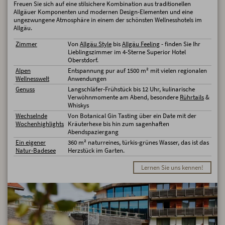
Freuen Sie sich auf eine stilsichere Kombination aus traditionellen
Allgäuer Komponenten und modernen Design-Elementen und eine
ungezwungene Atmosphäre in einem der schönsten Wellnesshotels im
Allgäu.
Zimmer
Von
Allgäu Style
bis
Allgäu Feeling
- finden Sie Ihr
Lieblingszimmer im 4-Sterne Superior Hotel
Oberstdorf.
Alpen
Entspannung pur auf 1500 m² mit vielen regionalen
Wellnesswelt
Anwendungen
Genuss
Langschläfer-Frühstück bis 12 Uhr, kulinarische
Verwöhnmomente am Abend, besondere
Rührtails
&
Whiskys
Wechselnde
Von Botanical Gin Tasting über ein Date mit der
Wochenhighlights
Kräuterhexe bis hin zum sagenhaften
Abendspaziergang
Ein eigener
360 m² naturreines, türkis-grünes Wasser, das ist das
Natur-Badesee
Herzstück im Garten.
Lernen Sie uns kennen!