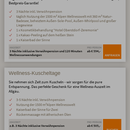
Bestpreis-Garantie!
3 Nächte inkl. Verwöhnpension
täglich Nutzung der 1500 m² Alpen Wellnesswelt mit 360 m² Natur-
Badesee, beheiztem Außen-Sole-Pool, Außen-Whirlpool und großer
Liegewiese
1 x Kosmetikbehandlung "Hotel Oberstdorf-Zeremonie"
1 x Kakao-Peeling auf dem heißen Stein
1 x Kaiserbad der Sinne
ANGEBOT
PRO PERSON
3 Nächte inklusive Verwöhnpension und 120 Minuten
ab € 594,-
Wellnessanwendungen
ANFRAGEN
Wellness-Kuscheltage
Sie nehmen sich Zeit zum Kuscheln - wir sorgen für die pure
Entspannung. Das perfekte Geschenk für eine Wellness-Auszeit im
Allgäu.
3-5 Nächte inkl. Verwöhnpension
Nutzung der 1500 m²Alpen Wellnesswelt
Kaiserbad der Sinne für Zwei
Rückenmassage mit ätherischen Ölen
ANGEBOT
PRO PERSON
z.B. 3 Nächte inklusive Verwöhnpension
ab € 505,-
BUCHEN