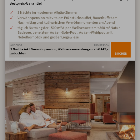
Bestpreis-Garantie!
3 Nächte im modernen Allgäu-Zimmer
Verwöhnpension mit vitalem Frühstücksbuffet, Bauerbuffet am
Nachmittag und kulinarischen Verwöhnmomenten am Abend
täglich Nutzung der 1500 m² Alpen Wellnesswelt mit 360 m² Natur-
Badesee, beheiztem Außen-Sole-Pool, Außen-Whirlpool mit
Nebelhornblick und großer Liegewiese
ANGEBOT
PRO PERSON
3 Nächte inkl. Verwöhnpension, Wellnessanwendungen
ab € 449,-
zubuchbar
BUCHEN