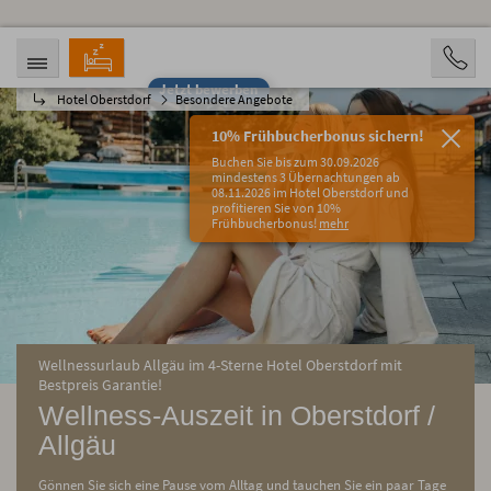
Jetzt bewerben
Hotel Oberstdorf
Besondere Angebote
ANREISE
ABREISE
09.08.2026
14.08.2026
10% Frühbucherbonus sichern!
PERSONEN
Buchen Sie bis zum 30.09.2026
2 Personen
mindestens 3 Übernachtungen ab
08.11.2026 im Hotel Oberstdorf und
profitieren Sie von 10%
BUCHEN
Frühbucherbonus!
mehr
Wellnessurlaub Allgäu im 4-Sterne Hotel Oberstdorf mit
Bestpreis Garantie!
Wellness-Auszeit in Oberstdorf /
Allgäu
Gönnen Sie sich eine Pause vom Alltag und tauchen Sie ein paar Tage