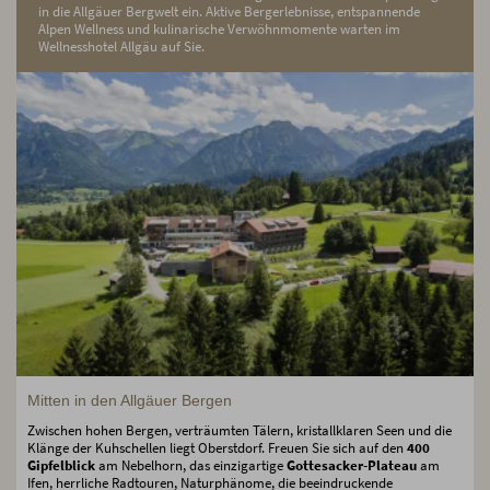
in die Allgäuer Bergwelt ein. Aktive Bergerlebnisse, entspannende
Alpen Wellness und kulinarische Verwöhnmomente warten im
Wellnesshotel Allgäu auf Sie.
Mitten in den Allgäuer Bergen
Zwischen hohen Bergen, verträumten Tälern, kristallklaren Seen und die
Klänge der Kuhschellen liegt Oberstdorf. Freuen Sie sich auf den
400
Gipfelblick
am Nebelhorn, das einzigartige
Gottesacker-Plateau
am
Ifen, herrliche Radtouren, Naturphänome, die beeindruckende