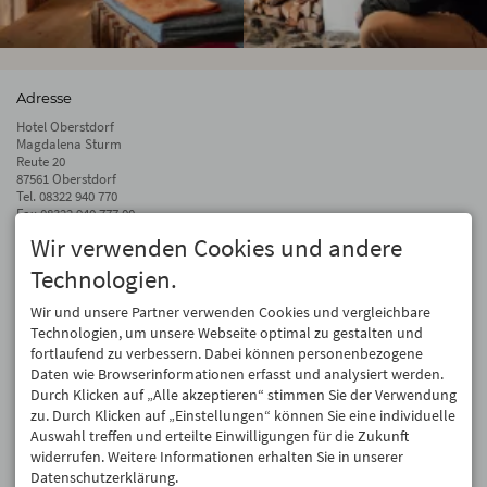
Adresse
Hotel Oberstdorf
Magdalena Sturm
Reute 20
87561 Oberstdorf
Tel.
08322 940 770
Fax 08322 940 777 00
Wir verwenden Cookies und andere
info@hotel-oberstdorf.de
Technologien.
Auf dem Laufenden bleiben
Wir geben Ihre E-Mail-Adresse nicht weiter. Wir mögen auch keinen Spam.
Wir und unsere Partner verwenden Cookies und vergleichbare
Versprochen! Eine Abmeldung ist jederzeit möglich.
Technologien, um unsere Webseite optimal zu gestalten und
fortlaufend zu verbessern. Dabei können personenbezogene
Anmelden
Daten wie Browserinformationen erfasst und analysiert werden.
Durch Klicken auf „Alle akzeptieren“ stimmen Sie der Verwendung
zu. Durch Klicken auf „Einstellungen“ können Sie eine individuelle
Auswahl treffen und erteilte Einwilligungen für die Zukunft
widerrufen. Weitere Informationen erhalten Sie in unserer
Datenschutzerklärung.