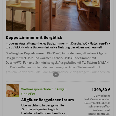
Doppelzimmer mit Bergblick
moderne Ausstattung • helles Badezimmer mit Dusche/WC • Flatscreen-TV •
gratis WLAN • ohne Balkon • inklusive Nutzung der Alpen Wellnesswelt
Großzügiges Doppelzimmer (25 - 30 m²) in modernem, stilvollem Allgäu-
Design mit viel Holz und warmen Farben. Helles Badezimmer mit
Dusche/WC, Fön und Schminkspiegel. Ausgestattet mit TV, Telefon & WLAN.
Im Preis enthalten ist die freie Benutzung der Alpen Wellnesswelt mit
großem Ganzjahres-Sole-Pool, Naturbadesee, einzigartigem Saunabereich
+
mit Sauna-Alpe, Steinbad, Backstüble, Flachsbad und vielem mehr.
Wellnesspauschale für Allgäu
1399,80 €
Genießer
2 Erwachsene
Allgäuer Bergwiesentraum
inkl. Verwöhnpension
(Bauernbuffet, abends
Übernachtung in der gewählten
Schlemmerbuffet),
Zimmerkategorie • täglich
Wellnesspaket
Frühstücksbuffet • nachmittags
Bergwiesentraum,