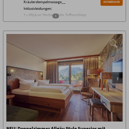
Kräuterstempelmassage__
AUSWÄHLEN
Inklusivleistungen:
1 x Allgäuer Heubad in der Softpackliege
+
(30 min)
1 x Alpin Kräuterstempelmassage (30
min)
Übernachtung in der gewählten
Zimmerkategorie
Frühstücksbuffet
nachmittags Bauernbuffet
abends wechselnde Themenbuffets
gratis WLAN im gesamten Haus
Nutzung der 1500 m² Alpen
Wellnesswelt* mit beheiztem Außen-
Sole-Pool, großem Natur-Badesee,
Allgäuer Sauna Alpe, Steinbad,
Allgäuer Flachsbad, Backstüble,
Mühlraddusche, Wellness-
Wohnzimmer, Raum der Stille,
Panorama-Ruheraum, Ruhe-Tenne
mit Wasserbetten sowie der grünen
Garten-Oase
Fitnessraum mit neuesten Geräten
von Technogym*
NEU: Doppelzimmer Allgäu Style Superior mit