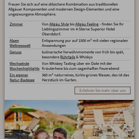
Freuen Sie sich auf eine stilsichere Kombination aus traditionellen
Allgäuer Komponenten und modernen Design-Elementen und eine
ungezwungene Atmosphäre.
Zimmer
Von
Allgäu Style
bis
Allgäu Feeling
- finden Sie Ihr
Lieblingszimmer im 4-Sterne Superior Hotel
Oberstdorf.
Alpen
Entspannung pur auf 1500 m² mit vielen regionalen
Wellnesswelt
Anwendungen
Genuss
kulinarische Verwöhnmomente von früh bis spät,
besondere
Rührtails
& Whiskys
Wechselnde
Von Whiskey Tasting über ein Date mit der
Wochenhighlights
Kräuterhexe bis zum sagenhaften Feuerabend
Ein eigener
360 m² naturreines, türkis-grünes Wasser, das ist das
Natur-Badesee
Herzstück im Garten.
Erfahren Sie mehr über uns