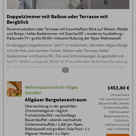
Garten-Oase
Fitnessraum mit neuesten Geräten
von Technogym*
Doppelzimmer mit Balkon oder Terrasse mit
täglich Oberstdorfer Steinewasser,
Bergblick
Tee und Saunabrot an der
Panoramabalkon oder Terrasse mit traumhaftem Blick auf Wiesen, Wälder
Wellnessbar
und Berge • helles Badezimmer mit Dusche/WC • moderne Ausstattung •
hochklassiges Gästeprogramm mit
Flatscreen-TV • gratis WLAN • inklusive Nutzung der Alpen Wellnesswelt
gemeinsamer Wanderung, Live-
Großzügiges Doppelzimmer (25m²) in modernem, stilvollem Allgäu-Design
Musik, Feuerabend (je nach
mit viel Holz und warmen Farben. Balkon oder Terrasse. Helles
Wochentag)
Badezimmer mit Dusche/WC, Fön und Schminkspiegel. Ausgestattet mit
Buchungsbedingungen
Sat-TV, Telefon und gratis WLAN. Im Preis enthalten ist die freie Benutzung
Es gelten die
Buchungsbedingungen
(PDF) des
der Alpen Wellnesswelt mit großem Ganzjahres-Sole-Pool, Naturbadesee,
Hotel Oberstdorf, Reute 20, D-87561 Oberstdorf.
+
einzigartigem Saunabereich mit Sauna-Alpe, Steinbad, Backstüble,
Check-in ab 15 Uhr. Falls Sie nach 23.00
Flachsbad und vielem mehr.
Uhr anreisen, kontaktieren Sie uns bitte am
Anreisetag per Telefon.
Check-out bis 11.00 Uhr
Wellnesspauschale für Allgäu
1453,80 €
Garagenstellplatz 15 Euro,
Genießer
Außenstellplatz 5 € pro PKW/Nacht
2 Erwachsene
Allgäuer Bergwiesentraum
inkl. Verwöhnpension
Zusätzliche Bedingungen
(Bauernbuffet, abends
Keine Anzahlung – ab Buchung 70%
Übernachtung in der gewählten
Schlemmerbuffet),
Stornogebühren außer bei Weitervermietung. Eine
Zimmerkategorie • täglich
Wellnesspaket
Stornierung muss schriftlich per E-Mail erfolgen
Frühstücksbuffet • nachmittags
Bergwiesentraum,
(ausschließlich an info@hotel-oberstdorf.de).
Bauernbuffet • abends wechselnde
Frühstück,
Wir empfehlen den Abschluss einer
Schlemmerbuffets • 1.500 qm Alpen
Wellnessnutzung
Reiserücktrittskostenversicherung.
Wellnesswelt mit großem Sole-Pool • 1 x
zzgl. Kurbeitrag
Allgäuer Heubad • 1 x Alpin-