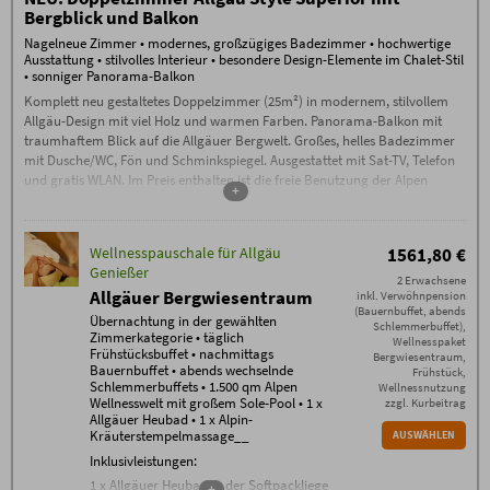
täglich Oberstdorfer Steinewasser,
Bergblick und Balkon
Tee und Saunabrot an der
Nagelneue Zimmer • modernes, großzügiges Badezimmer • hochwertige
Wellnessbar
Ausstattung • stilvolles Interieur • besondere Design-Elemente im Chalet-Stil
hochklassiges Gästeprogramm mit
• sonniger Panorama-Balkon
gemeinsamer Wanderung, Live-
Komplett neu gestaltetes Doppelzimmer (25m²) in modernem, stilvollem
Musik, Feuerabend (je nach
Allgäu-Design mit viel Holz und warmen Farben. Panorama-Balkon mit
Wochentag)
traumhaftem Blick auf die Allgäuer Bergwelt. Großes, helles Badezimmer
Buchungsbedingungen
mit Dusche/WC, Fön und Schminkspiegel. Ausgestattet mit Sat-TV, Telefon
Es gelten die
Buchungsbedingungen
(PDF) des
und gratis WLAN. Im Preis enthalten ist die freie Benutzung der Alpen
Hotel Oberstdorf, Reute 20, D-87561 Oberstdorf.
+
Wellnesswelt mit großem Ganzjahres-Sole-Pool, Naturbadesee,
Check-in ab 15 Uhr. Falls Sie nach 23.00
einzigartigem Saunabereich mit Sauna-Alpe, Steinbad, Backstüble,
Uhr anreisen, kontaktieren Sie uns bitte am
Anreisetag per Telefon.
Flachsbad und vielem mehr.
Check-out bis 11.00 Uhr
Wellnesspauschale für Allgäu
1561,80 €
Garagenstellplatz 15 Euro,
Genießer
Außenstellplatz 5 € pro PKW/Nacht
2 Erwachsene
Allgäuer Bergwiesentraum
inkl. Verwöhnpension
Zusätzliche Bedingungen
(Bauernbuffet, abends
Keine Anzahlung – ab Buchung 70%
Übernachtung in der gewählten
Schlemmerbuffet),
Stornogebühren außer bei Weitervermietung. Eine
Zimmerkategorie • täglich
Wellnesspaket
Stornierung muss schriftlich per E-Mail erfolgen
Frühstücksbuffet • nachmittags
Bergwiesentraum,
(ausschließlich an info@hotel-oberstdorf.de).
Bauernbuffet • abends wechselnde
Frühstück,
Wir empfehlen den Abschluss einer
Schlemmerbuffets • 1.500 qm Alpen
Wellnessnutzung
Reiserücktrittskostenversicherung.
Wellnesswelt mit großem Sole-Pool • 1 x
zzgl. Kurbeitrag
Allgäuer Heubad • 1 x Alpin-
Kräuterstempelmassage__
AUSWÄHLEN
Inklusivleistungen:
1 x Allgäuer Heubad in der Softpackliege
+