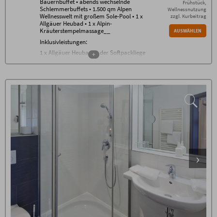
Bauernbuffet • abends wechselnde
Frühstück,
Schlemmerbuffets • 1.500 qm Alpen
Wellnessnutzung
Wellnesswelt mit großem Sole-Pool • 1 x
zzgl. Kurbeitrag
Allgäuer Heubad • 1 x Alpin-
Kräuterstempelmassage__
AUSWÄHLEN
Inklusivleistungen:
1 x Allgäuer Heubad in der Softpackliege
+
(30 min)
1 x Alpin Kräuterstempelmassage (30
min)
Übernachtung in der gewählten
Zimmerkategorie
Frühstücksbuffet
nachmittags Bauernbuffet
abends wechselnde Themenbuffets
gratis WLAN im gesamten Haus
Nutzung der 1500 m² Alpen
Wellnesswelt* mit beheiztem Außen-
Sole-Pool, großem Natur-Badesee,
Allgäuer Sauna Alpe, Steinbad,
Allgäuer Flachsbad, Backstüble,
Mühlraddusche, Wellness-
Wohnzimmer, Raum der Stille,
Panorama-Ruheraum, Ruhe-Tenne
mit Wasserbetten sowie der grünen