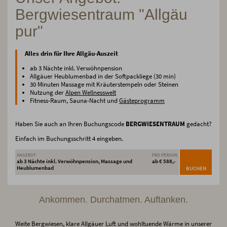
Bergwiesentraum "Allgäu
pur"
Alles drin für Ihre Allgäu-Auszeit
ab 3 Nächte inkl. Verwöhnpension
Allgäuer Heublumenbad in der Softpackliege (30 min)
30 Minuten Massage mit Kräuterstempeln oder Steinen
Nutzung der
Alpen Wellnesswelt
Fitness-Raum, Sauna-Nacht und
Gästeprogramm
Haben Sie auch an Ihren Buchungscode
BERGWIESENTRAUM
gedacht?
Einfach im Buchungsschritt 4 eingeben.
ANGEBOT
PRO PERSON
ab 3 Nächte inkl. Verwöhnpension, Massage und
ab € 588,-
Heublumenbad
BUCHEN
Ankommen. Durchatmen. Auftanken.
Weite Bergwiesen, klare Allgäuer Luft und wohltuende Wärme in unserer