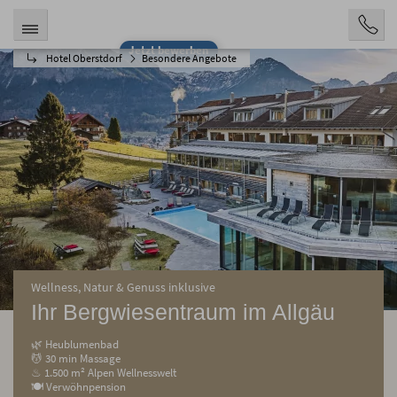
Jetzt bewerben
Hotel Oberstdorf
Besondere Angebote
Wellness, Natur & Genuss inklusive
Ihr Bergwiesentraum im Allgäu
🌿 Heublumenbad
💆 30 min Massage
♨ 1.500 m² Alpen Wellnesswelt
🍽 Verwöhnpension