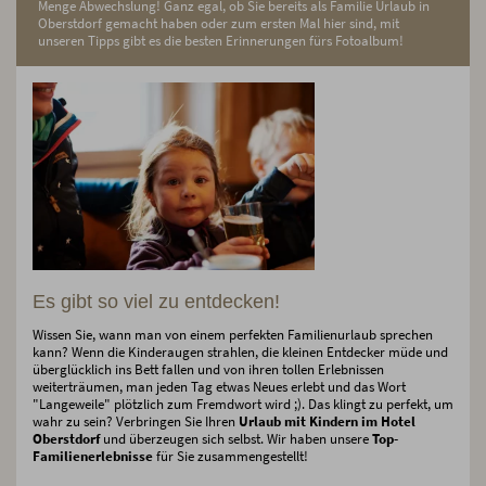
Menge Abwechslung! Ganz egal, ob Sie bereits als Familie Urlaub in
Oberstdorf gemacht haben oder zum ersten Mal hier sind, mit
unseren Tipps gibt es die besten Erinnerungen fürs Fotoalbum!
Es gibt so viel zu entdecken!
Wissen Sie, wann man von einem perfekten Familienurlaub sprechen
kann? Wenn die Kinderaugen strahlen, die kleinen Entdecker müde und
überglücklich ins Bett fallen und von ihren tollen Erlebnissen
weiterträumen, man jeden Tag etwas Neues erlebt und das Wort
"Langeweile" plötzlich zum Fremdwort wird ;). Das klingt zu perfekt, um
wahr zu sein? Verbringen Sie Ihren
Urlaub mit Kindern im Hotel
Oberstdorf
und überzeugen sich selbst. Wir haben unsere
Top-
Familienerlebnisse
für Sie zusammengestellt!