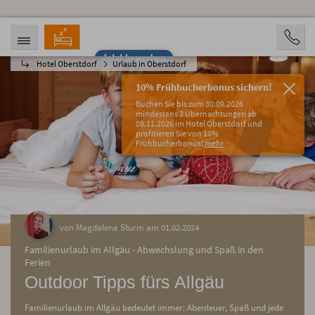
Jetzt bewerben
Hotel Oberstdorf
Urlaub in Oberstdorf
ANREISE
ABREISE
10.08.2026
15.08.2026
10% Frühbucherbonus sichern!
PERSONEN
Buchen Sie bis zum 30.09.2026
2 Personen
mindestens 3 Übernachtungen ab
08.11.2026 im Hotel Oberstdorf und
profitieren Sie von 10%
BUCHEN
Frühbucherbonus!
mehr
von Magdalena Sturm am 01.02.2024
Familienurlaub im Allgäu - Abwechslung und Spaß in den
Ferien
Outdoor Tipps fürs Allgäu
Familienurlaub im Allgäu bedeutet immer: Abenteuer, Spaß und jede