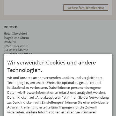
weitere Familienerlebnisse
Adresse
Hotel Oberstdorf
Magdalena Sturm
Reute 20
87561 Oberstdorf
Tel.
08322 940 770
Fax 08322 940 777 00
Wir verwenden Cookies und andere
info@hotel-oberstdorf.de
Technologien.
Auf dem Laufenden bleiben
Wir geben Ihre E-Mail-Adresse nicht weiter. Wir mögen auch keinen Spam.
Wir und unsere Partner verwenden Cookies und vergleichbare
Versprochen! Eine Abmeldung ist jederzeit möglich.
Technologien, um unsere Webseite optimal zu gestalten und
fortlaufend zu verbessern. Dabei können personenbezogene
Anmelden
Daten wie Browserinformationen erfasst und analysiert werden.
Durch Klicken auf „Alle akzeptieren“ stimmen Sie der Verwendung
zu. Durch Klicken auf „Einstellungen“ können Sie eine individuelle
Auswahl treffen und erteilte Einwilligungen für die Zukunft
widerrufen. Weitere Informationen erhalten Sie in unserer